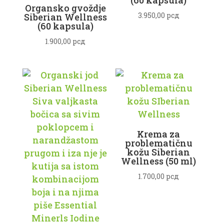
Organsko gvoždje
3.950,00
рсд
Siberian Wellness
(60 kapsula)
1.900,00
рсд
Krema za
problematičnu
kožu Siberian
Wellness (50 ml)
1.700,00
рсд