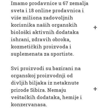
Imamo prodavnice u 67 zemalja
sveta i 18 online prodavnica i
više miliona zadovoljnih
korisnika naših organskih
biološki aktivnih dodataka
ishrani, zdravih obroka,
kozmetičkih proizvoda i
suplemenata za sportiste.
Svi proizvodi su bazirani na
organskoj proizvodnji od
divljih biljaka iz netaknute
prirode Sibira. Nemaju
veštačkih dodataka, hemije i
konzervanasa.