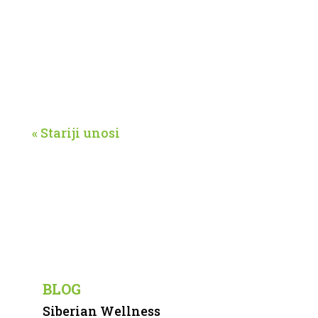
za zdrav mozak – Entoni Vilijem –
efikasan način za za zaštitu
mozga
« Stariji unosi
Korisni linkovi
BLOG
Siberian Wellness