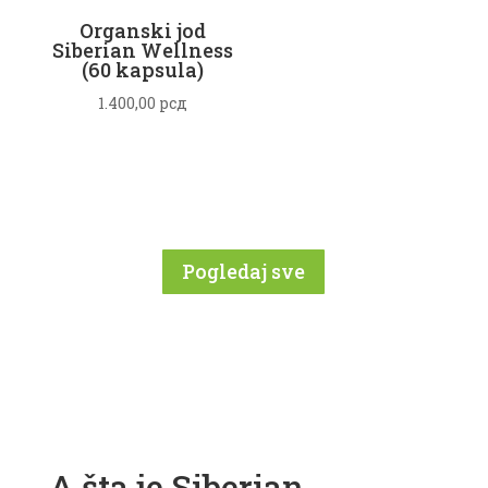
Organski jod
Siberian Wellness
(60 kapsula)
1.400,00
рсд
Pogledaj sve
A šta je Siberian