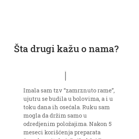
Šta drugi kažu o nama?
Imala sam tzv “zamrznuto rame”,
ujutru se budila u bolovima, a i u
toku dana ih osećala. Ruku sam
mogla da držim samo u
odredjenim položajima. Nakon 5
meseci korišćenja preparata