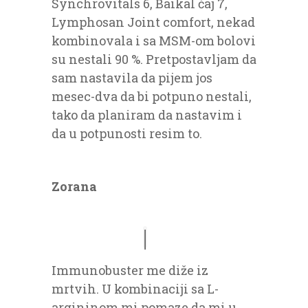
Synchrovitals 6, Baikal čaj 7,
Lymphosan Joint comfort, nekad
kombinovala i sa MSM-om bolovi
su nestali 90 %. Pretpostavljam da
sam nastavila da pijem jos
mesec-dva da bi potpuno nestali,
tako da planiram da nastavim i
da u potpunosti resim to.
Zorana
Immunobuster me diže iz
mrtvih. U kombinaciji sa L-
argininom mi pomaze da mi u