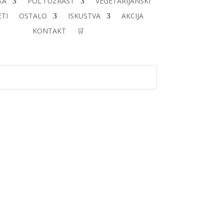
KA
POL I UZRAST
VEGETARIJANSKI
TI
OSTALO
ISKUSTVA
AKCIJA
KONTAKT
🛒