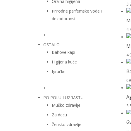
Oralna higijena
3.
Prirodne parfemske vode i
dezodoransi
Ma
4.
+
OSTALO
Ma
Bahove kapi
4.
Higijena kuće
Ba
Igračke
69
+
Ag
PO POLU I UZRASTU
Muško zdravlje
3.
Za decu
Gv
Žensko zdravlje