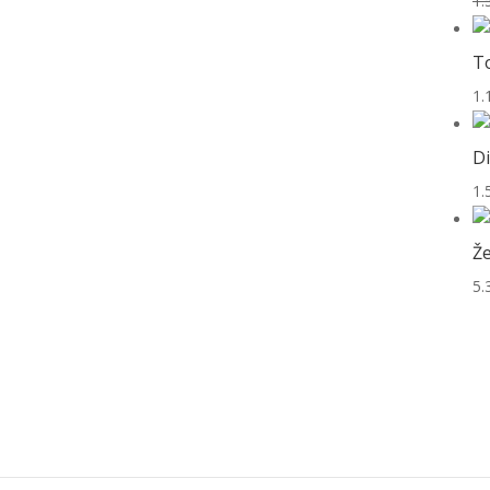
1.
To
1.
D
1.
Že
5.