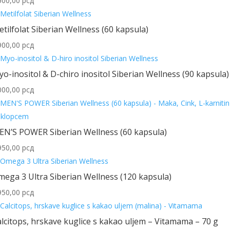
500,00
рсд
tilfolat Siberian Wellness (60 kapsula)
900,00
рсд
o-inositol & D-chiro inositol Siberian Wellness (90 kapsula)
000,00
рсд
EN’S POWER Siberian Wellness (60 kapsula)
950,00
рсд
ega 3 Ultra Siberian Wellness (120 kapsula)
950,00
рсд
lcitops, hrskave kuglice s kakao uljem – Vitamama – 70 g