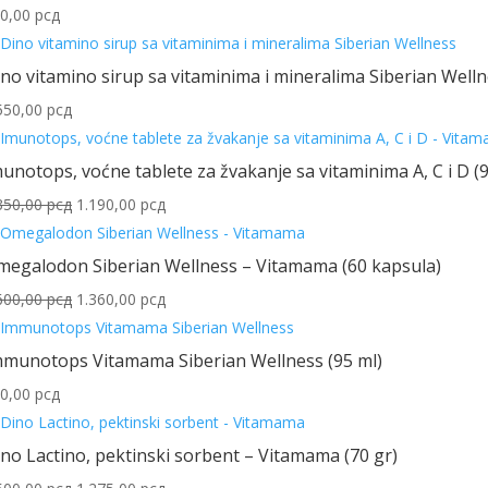
0,00
рсд
no vitamino sirup sa vitaminima i mineralima Siberian Well
550,00
рсд
unotops, voćne tablete za žvakanje sa vitaminima A, C i D (9
Originalna
Trenutna
350,00
рсд
1.190,00
рсд
cena
cena
je
je:
megalodon Siberian Wellness – Vitamama (60 kapsula)
bila:
1.190,00 рсд.
Originalna
Trenutna
600,00
рсд
1.360,00
рсд
1.350,00 рсд.
cena
cena
je
je:
mmunotops Vitamama Siberian Wellness (95 ml)
bila:
1.360,00 рсд.
0,00
рсд
1.600,00 рсд.
no Lactino, pektinski sorbent – Vitamama (70 gr)
Originalna
Trenutna