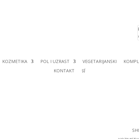
KOZMETIKA
POL I UZRAST
VEGETARIJANSKI
KOMPL
KONTAKT
🛒
SH