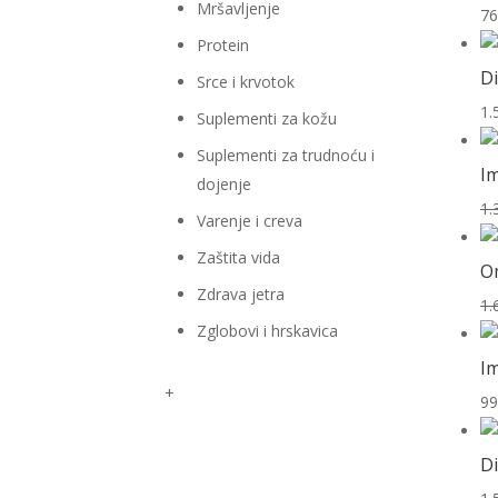
Mršavljenje
76
Protein
Di
Srce i krvotok
1.
Suplementi za kožu
Suplementi za trudnoću i
Im
dojenje
1.
Varenje i creva
Zaštita vida
O
Zdrava jetra
1.
Zglobovi i hrskavica
I
+
99
Di