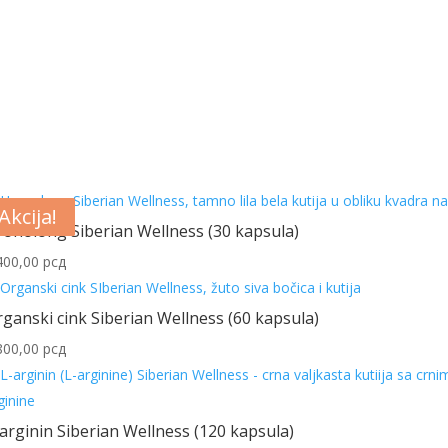
Akcija!
Akcija!
Akcija!
onolong Siberian Wellness (30 kapsula)
400,00
рсд
ganski cink Siberian Wellness (60 kapsula)
800,00
рсд
arginin Siberian Wellness (120 kapsula)