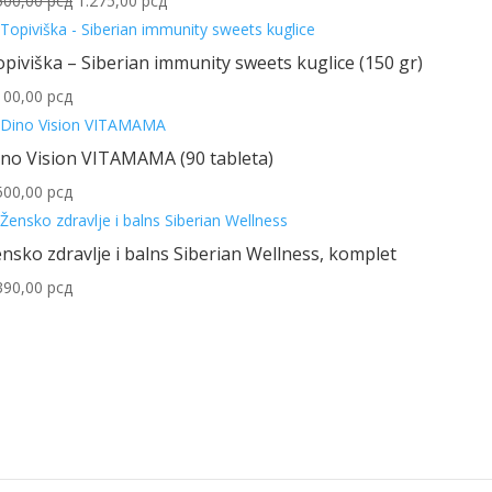
500,00
рсд
1.275,00
рсд
cena
cena
je
je:
piviška – Siberian immunity sweets kuglice (150 gr)
bila:
1.275,00 рсд.
100,00
рсд
1.500,00 рсд.
ino Vision VITAMAMA (90 tableta)
500,00
рсд
nsko zdravlje i balns Siberian Wellness, komplet
390,00
рсд