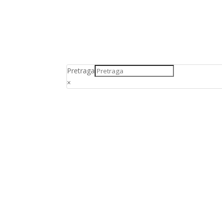
Pretraga
×
PO POLU I UZR