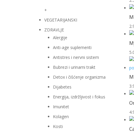
2.
+
Me
VEGETARIJANSKI
2.
ZDRAVLJE
Alergije
My
Anti-age suplementi
5.
Antistres i nervni sistem
Bubrezi i urinarni trakt
M
Detox i čišćenje organizma
3.
Dijabetes
Energija, izdržljivost i fokus
Om
Imunitet
4.
Kolagen
Kosti
Ca