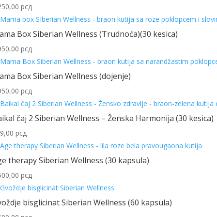
250,00
рсд
ma Box Siberian Wellness (Trudnoća)(30 kesica)
950,00
рсд
ma Box Siberian Wellness (dojenje)
950,00
рсд
ikal čaj 2 Siberian Wellness – Ženska Harmonija (30 kesica)
9,00
рсд
e therapy Siberian Wellness (30 kapsula)
500,00
рсд
oždje bisglicinat Siberian Wellness (60 kapsula)