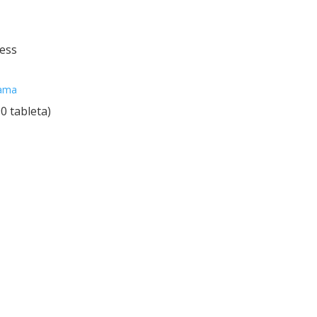
ness
0 tableta)