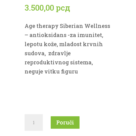
3.500,00
рсд
Age therapy Siberian Wellness
– antioksidans -za imunitet,
lepotu kože, mladost krvnih
sudova, zdravlje
reproduktivnog sistema,
neguje vitku figuru
Age
Poruči
therapy