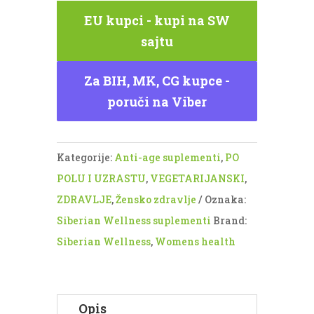
Siberian
EU kupci - kupi na SW
Wellness
sajtu
(30
kapsula)
Za BIH, MK, CG kupce -
količina
poruči na Viber
Kategorije:
Anti-age suplementi
,
PO
POLU I UZRASTU
,
VEGETARIJANSKI
,
ZDRAVLJE
,
Žensko zdravlje
Oznaka:
Siberian Wellness suplementi
Brand:
Siberian Wellness
,
Womens health
Opis