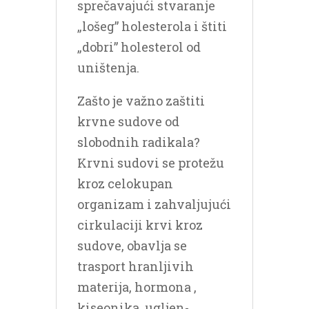
sprečavajući stvaranje
„lošeg” holesterola i štiti
„dobri” holesterol od
uništenja.
Zašto je važno zaštiti
krvne sudove od
slobodnih radikala?
Krvni sudovi se protežu
kroz celokupan
organizam i zahvaljujući
cirkulaciji krvi kroz
sudove, obavlja se
trasport hranljivih
materija, hormona ,
kiseonika, ugljen-