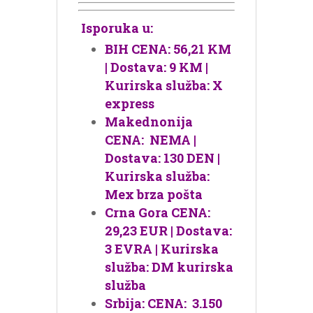
Isporuka u:
BIH CENA: 56,21 KM
| Dostava: 9 KM |
Kurirska služba: X
express
Makednonija
CENA: NEMA |
Dostava: 130 DEN |
Kurirska služba:
Mex brza pošta
Crna Gora CENA:
29,23 EUR | Dostava:
3 EVRA | Kurirska
služba: DM kurirska
služba
Srbija: CENA: 3.150