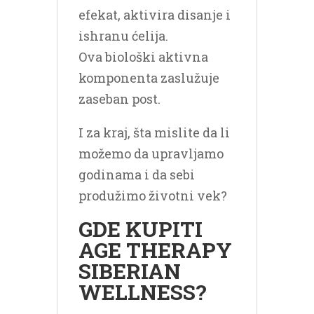
efekat, aktivira disanje i
ishranu ćelija.
Ova biološki aktivna
komponenta zaslužuje
zaseban post.
I za kraj, šta mislite da li
možemo da upravljamo
godinama i da sebi
produžimo životni vek?
GDE KUPITI
AGE THERAPY
SIBERIAN
WELLNESS?