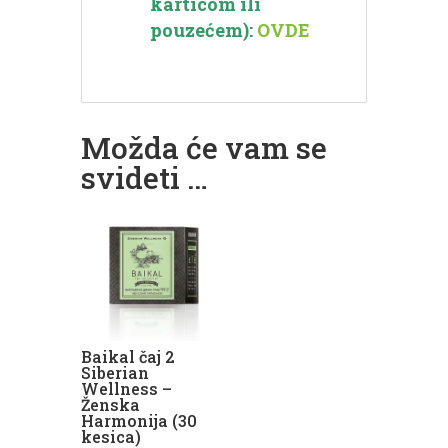
karticom ili
pouzećem):
OVDE
Možda će vam se
svideti …
Baikal čaj 2
Siberian
Wellness –
Ženska
Harmonija (30
kesica)