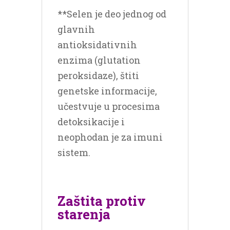
**Selen je deo jednog od
glavnih
antioksidativnih
enzima (glutation
peroksidaze), štiti
genetske informacije,
učestvuje u procesima
detoksikacije i
neophodan je za imuni
sistem.
Zaštita protiv
starenja