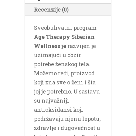
Recenzije (0)
Sveobuhvatni program
Age Therapy Siberian
Wellness je
razvijen je
uzimajući u obzir
potrebe ženskog tela.
Možemo reći, proizvod
koji zna sve o ženi i šta
joj je potrebno.
U sastavu
su najvažniji
antioksidansi koji
podržavaju njenu lepotu,
zdravlje i dugovečnost u