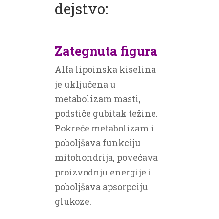
dejstvo:
Zategnuta figura
Alfa lipoinska kiselina
je uključena u
metabolizam masti,
podstiče gubitak težine.
Pokreće metabolizam i
poboljšava funkciju
mitohondrija, povećava
proizvodnju energije i
poboljšava apsorpciju
glukoze.