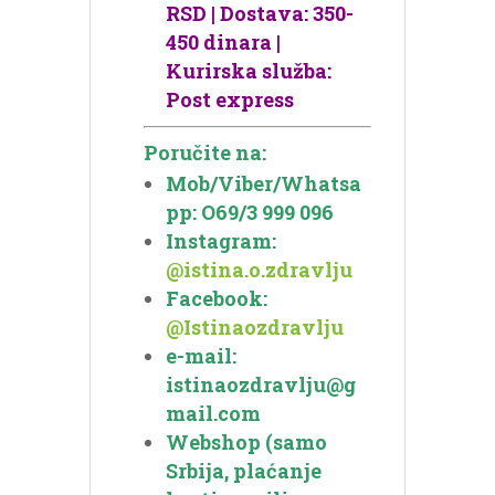
RSD | Dostava: 350-
450 dinara |
Kurirska služba:
Post express
Poručite na:
Mob/Viber/Whatsa
pp: O69/3 999 096
Instagram:
@istina.o.zdravlju
Facebook:
@Istinaozdravlju
e-mail:
istinaozdravlju@g
mail.com
Webshop (samo
Srbija, plaćanje