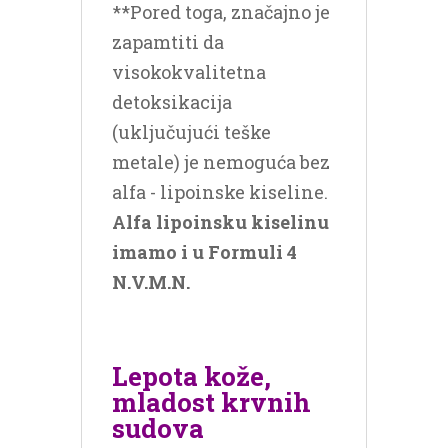
**Pored toga, značajno je
zapamtiti da
visokokvalitetna
detoksikacija
(uključujući teške
metale) je nemoguća bez
alfa - lipoinske kiseline.
Alfa lipoinsku kiselinu
imamo i u Formuli 4
N.V.M.N.
Lepota kože,
mladost krvnih
sudova