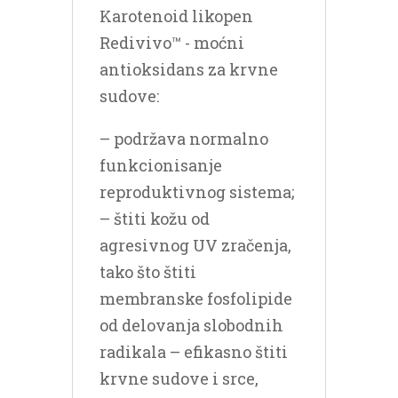
Karotenoid likopen
Redivivo™ - moćni
antioksidans za krvne
sudove:
– podržava normalno
funkcionisanje
reproduktivnog sistema;
– štiti kožu od
agresivnog UV zračenja,
tako što štiti
membranske fosfolipide
od delovanja slobodnih
radikala – efikasno štiti
krvne sudove i srce,