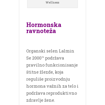
Wellness
Hormonska
ravnoteža
Organski selen Lalmin
Se 2000™ podržava
pravilno funkcionisanje
štitne žlezde, koja
reguliše proizvodnju
hormona važnih za telo i
podržava reproduktivno
zdravlje žene.