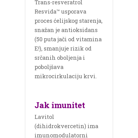
Trans-resveratrol
Resvida™ usporava
proces ćelijskog starenja,
snažan je antioksidans
(50 puta jači od vitamina
E!), smanjuje rizik od
srčanih oboljenja i
poboljšava
mikrocirkulaciju krvi.
Jak imunitet
Lavitol
(
dihidrokvercetin
) ima
imunomodulatorni