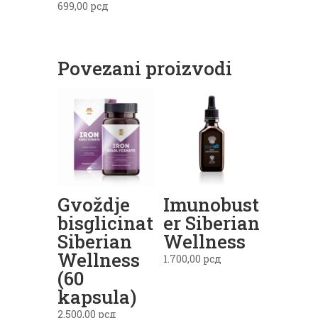
699,00
рсд
Povezani proizvodi
Gvoždje
Imunobust
bisglicinat
er Siberian
Siberian
Wellness
Wellness
1.700,00
рсд
(60
kapsula)
2.500,00
рсд