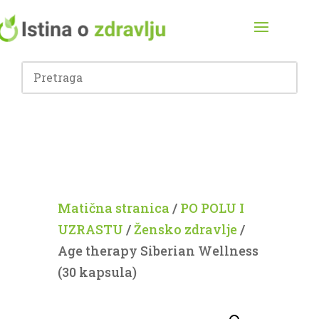
Matična stranica
/
PO POLU I
UZRASTU
/
Žensko zdravlje
/
Age therapy Siberian Wellness
(30 kapsula)