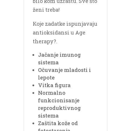
bilo kom uzrastu. Sve što
ženi treba!
Koje zadatke ispunjavaju
antioksidansi u Age
therapy?.
Jačanje imunog
sistema
Očuvanje mladosti i
lepote
Vitka figura
Normalno
funkcionisanje
reproduktivnog
sistema
Zaštita kože od
fotostarenja