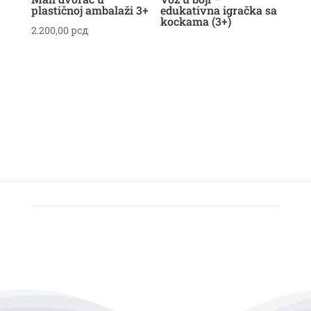
plastičnoj ambalaži 3+
edukativna igračka sa
kockama (3+)
2.200,00
рсд