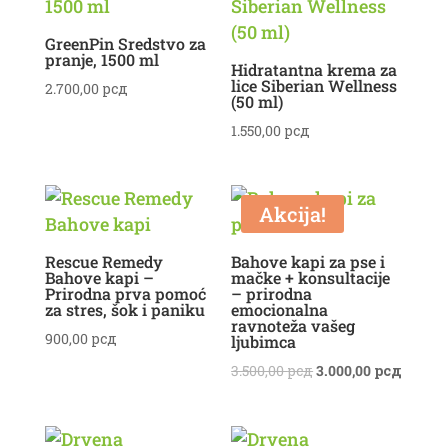
GreenPin Sredstvo za
pranje, 1500 ml
Hidratantna krema za
lice Siberian Wellness
2.700,00
рсд
(50 ml)
1.550,00
рсд
Akcija!
Rescue Remedy
Bahove kapi za pse i
Bahove kapi –
mačke + konsultacije
Prirodna prva pomoć
– prirodna
za stres, šok i paniku
emocionalna
ravnoteža vašeg
900,00
рсд
ljubimca
Originalna
Trenut
3.500,00
рсд
3.000,00
рсд
cena
cena
je
je:
bila:
3.000,0