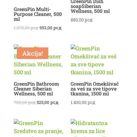
GreenPin Dish
soapSiberian
GreenPin Multi-
Wellness, 500 ml
Purpose Cleaner, 500
ml
880,00
рсд
Originalna
Trenutna
1.270,00
рсд
953,00
рсд
cena
cena
je
je:
bila:
953,00 рсд.
Akcija!
1.270,00 рсд.
GreenPin Bathroom
GreenPin Omekšivač
Cleaner Siberian
za veš za sve tipove
Wellness, 500 ml
tkanina, 1500 ml
Originalna
Trenutna
700,00
рсд
525,00
рсд
1.400,00
рсд
cena
cena
je
je:
bila:
525,00 рсд.
700,00 рсд.