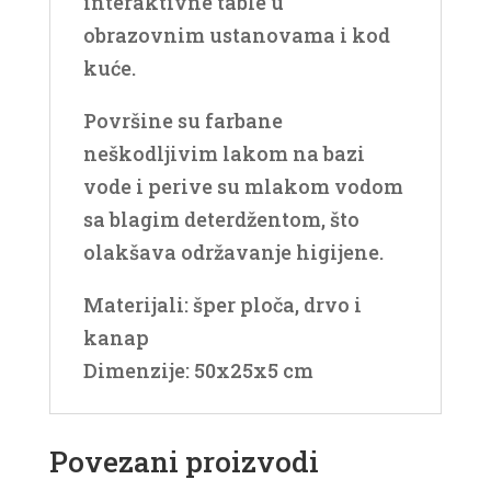
interaktivne table u
obrazovnim ustanovama i kod
kuće.
Površine su farbane
neškodljivim lakom na bazi
vode i perive su mlakom vodom
sa blagim deterdžentom, što
olakšava održavanje higijene.
Materijali: šper ploča, drvo i
kanap
Dimenzije: 50x25x5 cm
Povezani proizvodi