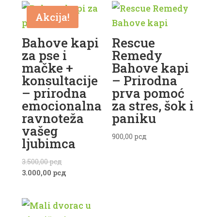
Akcija!
Bahove kapi
Rescue
za pse i
Remedy
mačke +
Bahove kapi
konsultacije
– Prirodna
– prirodna
prva pomoć
emocionalna
za stres, šok i
ravnoteža
paniku
vašeg
900,00
рсд
ljubimca
Originalna
3.500,00
рсд
cena
Trenutna
3.000,00
рсд
je
cena
bila:
je:
3.500,00 рсд.
3.000,00 рсд.