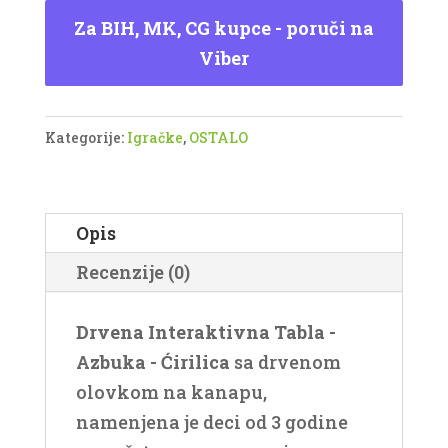
Tabla
Za BIH, MK, CG kupce - poruči na
-
Viber
Azbuka
-
Ćirilica
Kategorije:
Igračke
,
OSTALO
3+
količina
Opis
Recenzije (0)
Drvena Interaktivna Tabla -
Azbuka - Ćirilica
sa drvenom
olovkom na kanapu,
namenjena je deci od 3 godine