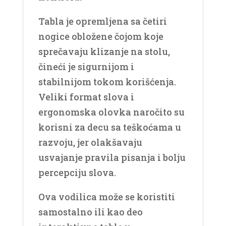
Tabla je opremljena sa četiri
nogice obložene čojom koje
sprečavaju klizanje na stolu,
čineći je sigurnijom i
stabilnijom tokom korišćenja.
Veliki format slova i
ergonomska olovka naročito su
korisni za decu sa teškoćama u
razvoju, jer olakšavaju
usvajanje pravila pisanja i bolju
percepciju slova.
Ova vodilica može se koristiti
samostalno ili kao deo