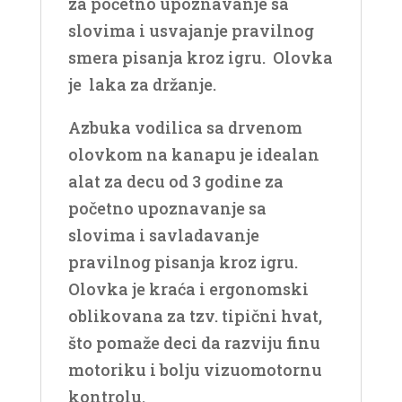
za početno upoznavanje sa
slovima i usvajanje pravilnog
smera pisanja kroz igru. Olovka
je laka za držanje.
Azbuka vodilica sa drvenom
olovkom na kanapu je idealan
alat za decu od 3 godine za
početno upoznavanje sa
slovima i savladavanje
pravilnog pisanja kroz igru.
Olovka je kraća i ergonomski
oblikovana za tzv. tipični hvat,
što pomaže deci da razviju finu
motoriku i bolju vizuomotornu
kontrolu.