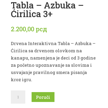
Tabla – Azbuka –
Ćirilica 3+
2.200,00
рсд
Drvena Interaktivna Tabla – Azbuka –
Ćirilica sa drvenom olovkom na
kanapu, namenjena je deci od 3 godine
za početno upoznavanje sa slovima i
usvajanje pravilnog smera pisanja
kroz igru.
Drvena
Poruči
Interaktivna