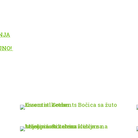
DNJA
LJNO!