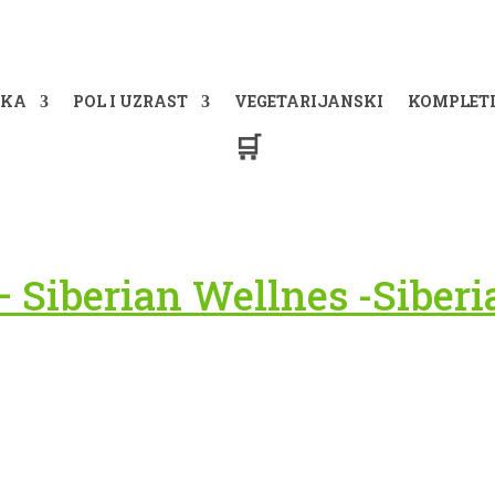
IKA
POL I UZRAST
VEGETARIJANSKI
KOMPLET
🛒
– Siberian Wellnes -Siber