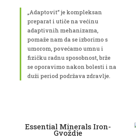
„Adaptovit“ je kompleksan
preparat i utiče na većinu
adaptivnih mehanizama,
pomaže nam da se izborimo s
umorom, povećamo umnu i
fizičku radnu sposobnost, brže
se oporavimo nakon bolesti i na
duži period podržava zdravlje.
Essential Minerals Iron-
Gvoždje