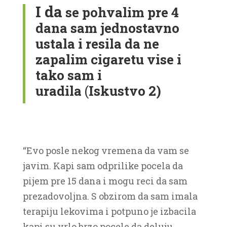
I da
se pohvalim pre 4
dana sam jednostavno
ustala i resila da ne
zapalim cigaretu vise i
tako sam i
uradila
(
Iskustvo 2)
“Evo posle nekog vremena da vam se
javim. Kapi sam odprilike pocela da
pijem pre 15 dana i mogu reci da sam
prezadovoljna. S obzirom da sam imala
terapiju lekovima i potpuno je izbacila
kapi su vrlo brzo pocele da deluju.