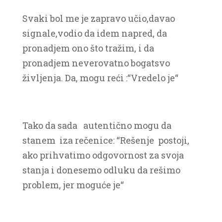
Svaki bol me je zapravo učio,davao
signale,vodio da idem napred, da
pronadjem ono što tražim, i da
pronadjem neverovatno bogatsvo
življenja. Da, mogu reći :“Vredelo je“
Tako da sada autentično mogu da
stanem iza rečenice: “Rešenje postoji,
ako prihvatimo odgovornost za svoja
stanja i donesemo odluku da rešimo
problem, jer moguće je“