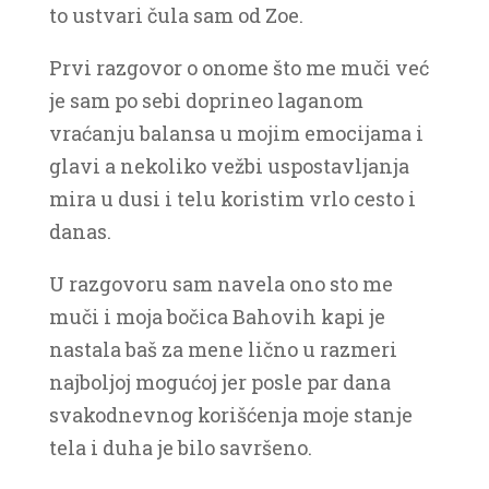
to ustvari čula sam od Zoe.
Prvi razgovor o onome što me muči već
je sam po sebi doprineo laganom
vraćanju balansa u mojim emocijama i
glavi a nekoliko vežbi uspostavljanja
mira u dusi i telu koristim vrlo cesto i
danas.
U razgovoru sam navela ono sto me
muči i moja bočica Bahovih kapi je
nastala baš za mene lično u razmeri
najboljoj mogućoj jer posle par dana
svakodnevnog korišćenja moje stanje
tela i duha je bilo savršeno.