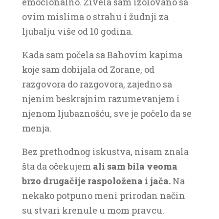
emocionalno. Živela sam izolovano sa
ovim mislima o strahu i žudnji za
ljubalju više od 10 godina.
Kada sam počela sa Bahovim kapima
koje sam dobijala od Zorane, od
razgovora do razgovora, zajedno sa
njenim beskrajnim razumevanjem i
njenom ljubaznošću, sve je počelo da se
menja.
Bez prethodnog iskustva, nisam znala
šta da očekujem
ali sam bila veoma
brzo drugačije raspoložena i jača.
Na
nekako potpuno meni prirodan način
su stvari krenule u mom pravcu.