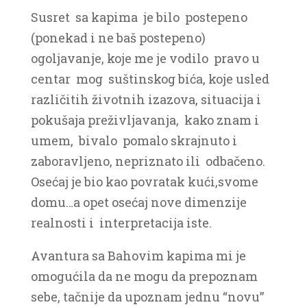
Susret sa kapima je bilo postepeno
(ponekad i ne baš postepeno)
ogoljavanje, koje me je vodilo pravo u
centar mog suštinskog bića, koje usled
različitih životnih izazova, situacija i
pokušaja preživljavanja, kako znam i
umem, bivalo pomalo skrajnuto i
zaboravljeno, nepriznato ili odbačeno.
Osećaj je bio kao povratak kući,svome
domu…a opet osećaj nove dimenzije
realnosti i interpretacija iste.
Avantura sa Bahovim kapima mi je
omogućila da ne mogu da prepoznam
sebe, tačnije da upoznam jednu “novu”