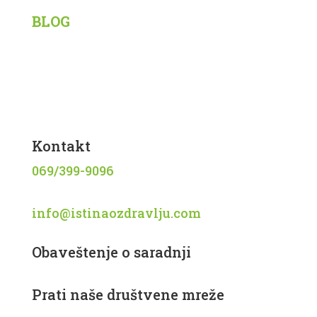
BLOG
Siberian Wellness
Tiens
Knjige
Recepti
Kontakt
069/399-9096
info@istinaozdravlju.com
Obaveštenje o saradnji
Prati naše društvene mreže