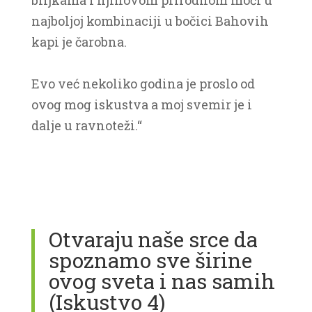
biljkama i njihovom prirodnom moći u
najboljoj kombinaciji u bočici Bahovih
kapi je čarobna.
Evo već nekoliko godina je proslo od
ovog mog iskustva a moj svemir je i
dalje u ravnoteži.
“
Otvaraju naše srce da
spoznamo sve širine
ovog sveta i nas samih
(Iskustvo 4)