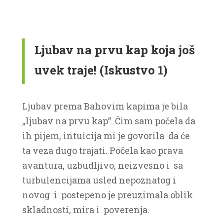
Ljubav na prvu kap koja još
uvek traje! (Iskustvo 1)
Ljubav prema Bahovim kapima je bila
„ljubav na prvu kap”. Čim sam počela da
ih pijem, intuicija mi je govorila da će
ta veza dugo trajati. Počela kao prava
avantura, uzbudljivo, neizvesno i sa
turbulencijama usled nepoznatog i
novog i postepeno je preuzimala oblik
skladnosti, mira i poverenja.