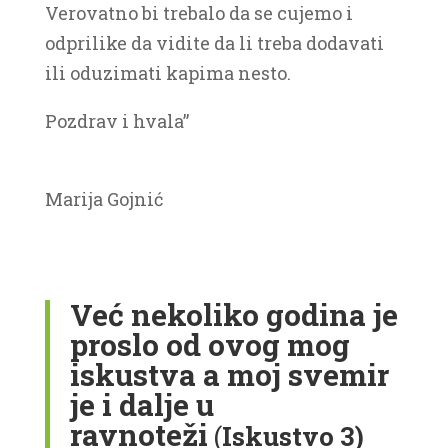
Verovatno bi trebalo da se cujemo i
odprilike da vidite da li treba dodavati
ili oduzimati kapima nesto.
Pozdrav i hvala”
Marija Gojnić
Već nekoliko godina je
proslo od ovog mog
iskustva a moj svemir
je i dalje u
ravnoteži
(
Iskustvo 3)