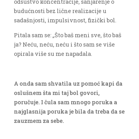
odsustvo koncentracije, sanjarenje o
budućnosti bez lične realizacije u
sadašnjosti, impulsivnost, fizički bol.
Pitala sam se: „Što baš meni sve, što baš
ja? Neću, neću, neću i što sam se više
opirala više su me napadala.
A onda sam shvatila uz pomoć kapi da
oslušnem šta mi taj bol govori,
poručuje. I čula sam mnogo poruka a
najglasnija poruka je bila da treba da se
zauzmem za sebe.