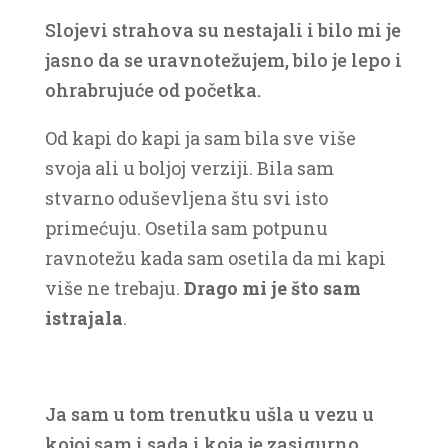
Slojevi strahova su nestajali i bilo mi je
jasno da se uravnotežujem, bilo je lepo i
ohrabrujuće od početka.
Od kapi do kapi ja sam bila sve više
svoja ali u boljoj verziji. Bila sam
stvarno oduševljena štu svi isto
primećuju. Osetila sam potpunu
ravnotežu kada sam osetila da mi kapi
više ne trebaju.
Drago mi je što sam
istrajala
.
Ja sam u tom trenutku ušla u vezu u
kojoj sam i sada i koja je zasigurno