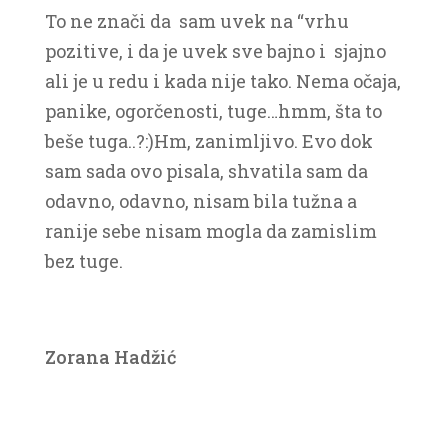
To ne znači da sam uvek na “vrhu
pozitive, i da je uvek sve bajno i sjajno
ali je u redu i kada nije tako. Nema očaja,
panike, ogorčenosti, tuge…hmm, šta to
beše tuga..?:)Hm, zanimljivo. Evo dok
sam sada ovo pisala, shvatila sam da
odavno, odavno, nisam bila tužna a
ranije sebe nisam mogla da zamislim
bez tuge.
Zorana Hadžić