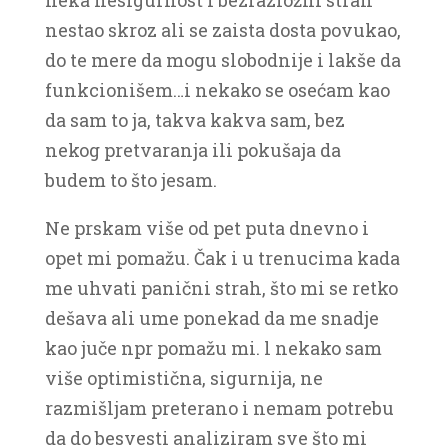
neka nesigurnost i bezrazložni strah
nestao skroz ali se zaista dosta povukao,
do te mere da mogu slobodnije i lakše da
funkcionišem…i nekako se osećam kao
da sam to ja, takva kakva sam, bez
nekog pretvaranja ili pokušaja da
budem to što jesam.
Ne prskam više od pet puta dnevno i
opet mi pomažu. Čak i u trenucima kada
me uhvati panični strah, što mi se retko
dešava ali ume ponekad da me snadje
kao juče npr pomažu mi. l nekako sam
više optimistična, sigurnija, ne
razmišljam preterano i nemam potrebu
da do besvesti analiziram sve što mi