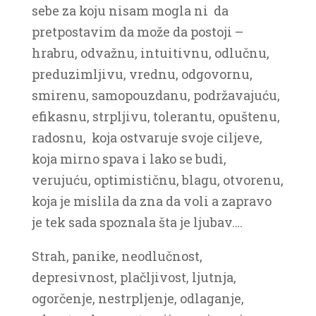
sebe za koju nisam mogla ni da
pretpostavim da može da postoji –
hrabru, odvažnu, intuitivnu, odlučnu,
preduzimljivu, vrednu, odgovornu,
smirenu, samopouzdanu, podržavajuću,
efikasnu, strpljivu, tolerantu, opuštenu,
radosnu, koja ostvaruje svoje ciljeve,
koja mirno spava i lako se budi,
verujuću, optimističnu, blagu, otvorenu,
koja je mislila da zna da voli a zapravo
je tek sada spoznala šta je ljubav….
Strah, panike, neodlučnost,
depresivnost, plačljivost, ljutnja,
ogorčenje, nestrpljenje, odlaganje,