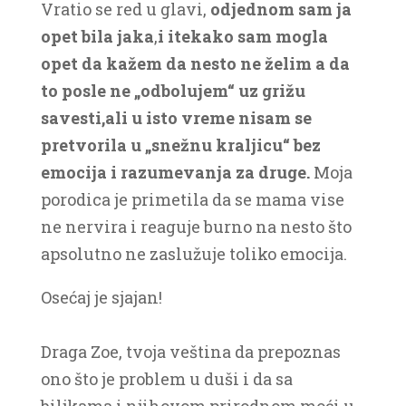
Vratio se red u glavi,
odjednom sam ja
opet bila jaka
,
i itekako sam mogla
opet da kažem da nesto ne želim a da
to posle ne „odbolujem“ uz grižu
savesti,ali u isto vreme nisam se
pretvorila u „snežnu kraljicu“ bez
emocija i razumevanja za druge.
Moja
porodica je primetila da se mama vise
ne nervira i reaguje burno na nesto što
apsolutno ne zaslužuje toliko emocija.
Osećaj je sjajan!
Draga Zoe, tvoja veština da prepoznas
ono što je problem u duši i da sa