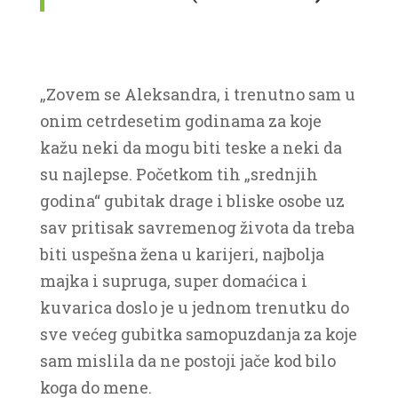
„Zovem se Aleksandra, i trenutno sam u
onim cetrdesetim godinama za koje
kažu neki da mogu biti teske a neki da
su najlepse. Početkom tih „srednjih
godina“ gubitak drage i bliske osobe uz
sav pritisak savremenog života da treba
biti uspešna žena u karijeri, najbolja
majka i supruga, super domaćica i
kuvarica doslo je u jednom trenutku do
sve većeg gubitka samopuzdanja za koje
sam mislila da ne postoji jače kod bilo
koga do mene.