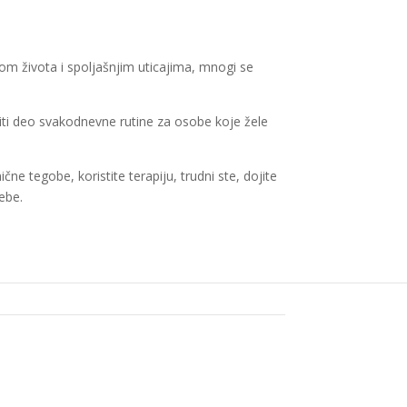
nom života i spoljašnjim uticajima, mnogi se
iti deo svakodnevne rutine za osobe koje žele
ne tegobe, koristite terapiju, trudni ste, dojite
ebe.