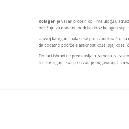
Kolagen
je važan protein koji ima ulogu u struk
odlučuju za dodatnu podršku kroz kolagen suple
U ovoj kategoriji nalaze se proizvodi kao što s
da dodatno podrže elastičnost kože, sjaj kose, čvr
Dodaci ishrani ne predstavljaju zamenu za raznovr
ili niste sigurni koji proizvod je odgovarajući z