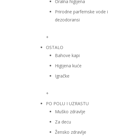
Oralna higijena
Prirodne parfemske vode i
dezodoransi
+
OSTALO
Bahove kapi
Higijena kuće
Igračke
+
PO POLU I UZRASTU
Muško zdravlje
Za decu
Žensko zdravlje