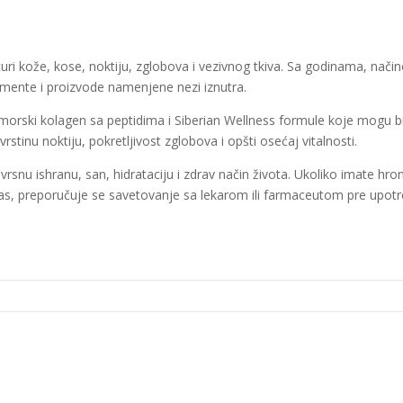
turi kože, kose, noktiju, zglobova i vezivnog tkiva. Sa godinama, nači
mente i proizvode namenjene nezi iznutra.
u morski kolagen sa peptidima i Siberian Wellness formule koje mogu b
stinu noktiju, pokretljivost zglobova i opšti osećaj vitalnosti.
snu ishranu, san, hidrataciju i zdrav način života. Ukoliko imate hronič
a vas, preporučuje se savetovanje sa lekarom ili farmaceutom pre upotr