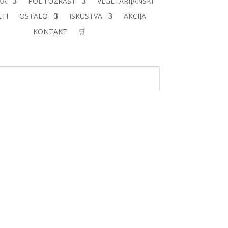
KA
POL I UZRAST
VEGETARIJANSKI
TI
OSTALO
ISKUSTVA
AKCIJA
KONTAKT
🛒