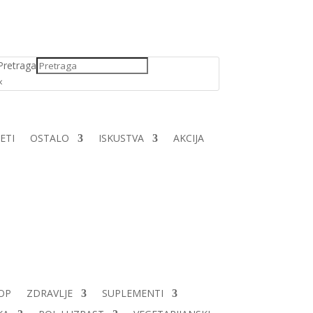
Pretraga
×
ETI
OSTALO
ISKUSTVA
AKCIJA
OP
ZDRAVLJE
SUPLEMENTI