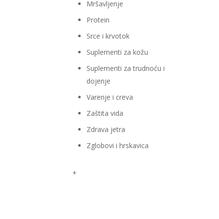
Mršavljenje
Protein
Srce i krvotok
Suplementi za kožu
Suplementi za trudnoću i
dojenje
Varenje i creva
Zaštita vida
Zdrava jetra
Zglobovi i hrskavica
+