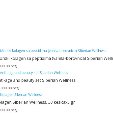
rski kolagen sa peptidima (vanila-borovnica) Siberian Well
800,00
рсд
ti-age and beauty set Siberian Wellness
.000,00
рсд
lagen Siberian Wellness, 30 kesicax5 gr
900,00
рсд