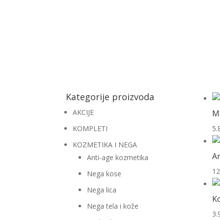
Kategorije proizvoda
AKCIJE
Mo
KOMPLETI
5.
KOZMETIKA I NEGA
An
Anti-age kozmetika
12
Nega kose
Nega lica
Ko
Nega tela i kože
3.