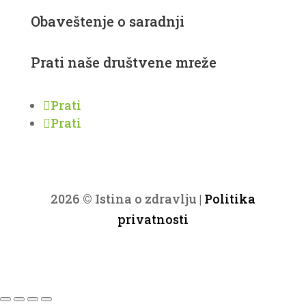
Obaveštenje o saradnji
Prati naše društvene mreže
Prati
Prati
2026 © Istina o zdravlju |
Politika
privatnosti