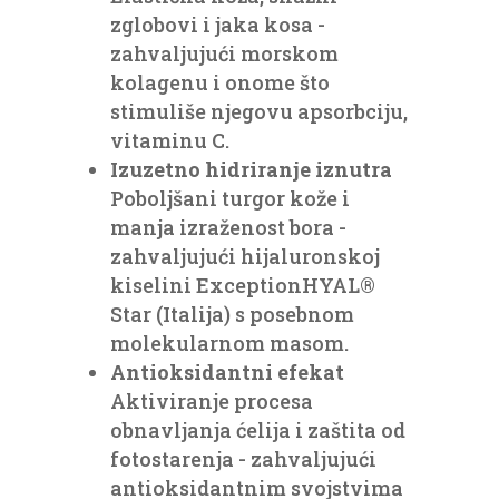
zglobovi i jaka kosa -
zahvaljujući morskom
kolagenu i onome što
stimuliše njegovu apsorbciju,
vitaminu C.
Izuzetno hidriranje iznutra
Poboljšani turgor kože i
manja izraženost bora -
zahvaljujući hijaluronskoj
kiselini ExceptionHYAL®
Star (Italija) s posebnom
molekularnom masom.
Antioksidantni efekat
Aktiviranje procesa
obnavljanja ćelija i zaštita od
fotostarenja - zahvaljujući
antioksidantnim svojstvima