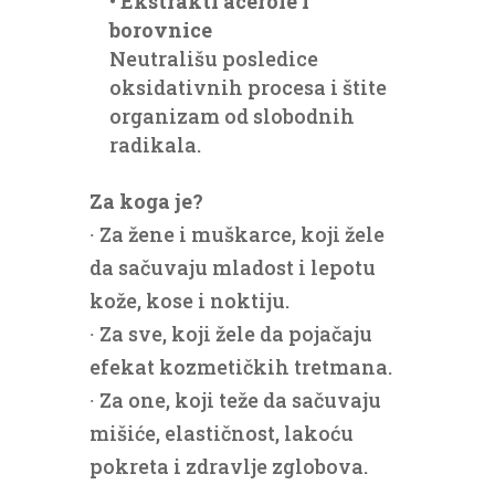
•
Ekstrakti acerole i
borovnice
Neutrališu posledice
oksidativnih procesa i štite
organizam od slobodnih
radikala.
Za koga je?
∙ Za žene i muškarce, koji žele
da sačuvaju mladost i lepotu
kože, kose i noktiju.
∙ Za sve, koji žele da pojačaju
efekat kozmetičkih tretmana.
∙ Za one, koji teže da sačuvaju
mišiće, elastičnost, lakoću
pokreta i zdravlje zglobova.