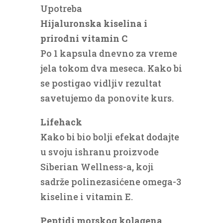
Upotreba
Hijaluronska kiselina i
prirodni vitamin C
Po 1 kapsula dnevno za vreme
jela tokom dva meseca. Kako bi
se postigao vidljiv rezultat
savetujemo da ponovite kurs.
Lifehack
Kako bi bio bolji efekat dodajte
u svoju ishranu proizvode
Siberian Wellness-a, koji
sadrže polinezasićene omega-3
kiseline i vitamin E.
Peptidi morskog kolagena