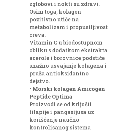
zglobovi i nokti su zdravi.
Osim toga, kolagen
pozitivno utiče na
metabolizam i propustljivost
creva.
Vitamin C u biodostupnom
obliku s dodatkom ekstrakta
acerole i borovnice podstiče
snažno usvajanje kolagena i
pruža antioksidantno
dejstvo.
•
Morski kolagen Amicogen
Peptide Optima
Proizvodi se od krljušti
tilapije i pangasijusa uz
korišćenje naučno
kontrolisanog sistema