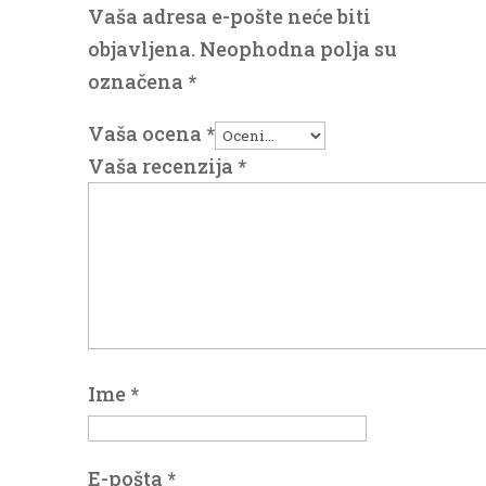
Vaša adresa e-pošte neće biti
objavljena.
Neophodna polja su
označena
*
Vaša ocena
*
Vaša recenzija
*
Ime
*
E-pošta
*