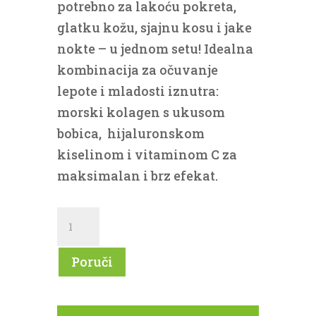
potrebno za lakoću pokreta,
glatku kožu, sjajnu kosu i jake
nokte – u jednom setu! Idealna
kombinacija za očuvanje
lepote i mladosti iznutra:
morski kolagen s ukusom
bobica, hijaluronskom
kiselinom i vitaminom C za
maksimalan i brz efekat.
Anti-
age
and
Poruči
beauty
set