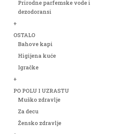
Prirodne parfemske vode i
dezodoransi
+
OSTALO
Bahove kapi
Higijena kuće
Igračke
+
PO POLU I UZRASTU
Muško zdravlje
Za decu
Žensko zdravlje