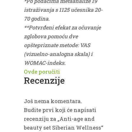
*Po podacima metaanalize 19
istraživanja s 1125 učesnika 20-
70 godina.
**Potvrđeni efekat za očuvanje
zglobova pomoću dve
opštepriznate metode: VAS
(vizuelno-analogna skala) i
WOMAC-indeks.
Ovde poručiti
Recenzije
Još nema komentara.
Budite prvi koji će napisati
recenziju za „Anti-age and
beauty set Siberian Wellness“