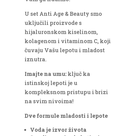
U set Anti Age & Beauty smo
uključili proizvode s
hijaluronskom kiselinom,
kolagenom i vitaminom C, koji
čuvaju Vašu lepotu i mladost
iznutra.
Imajte na umu:
ključ ka
istinskoj lepoti je u
kompleksnom pristupu i brizi
na svim nivoima!
Dve formule mladosti i lepote
Voda je izvor života