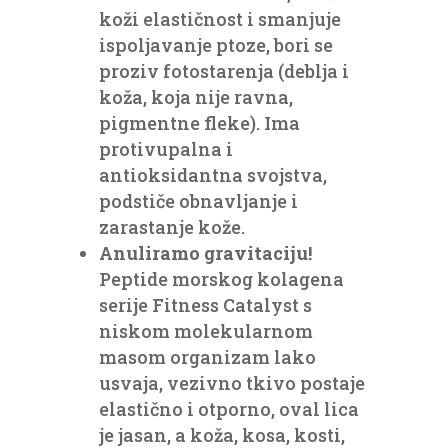
koži elastičnost i smanjuje
ispoljavanje ptoze, bori se
proziv fotostarenja (deblja i
koža, koja nije ravna,
pigmentne fleke). Ima
protivupalna i
antioksidantna svojstva,
podstiče obnavljanje i
zarastanje kože.
Anuliramo gravitaciju!
Peptide morskog kolagena
serije Fitness Catalyst s
niskom molekularnom
masom organizam lako
usvaja, vezivno tkivo postaje
elastično i otporno, oval lica
je jasan, a koža, kosa, kosti,