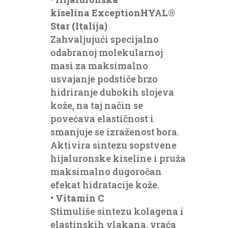
kiselina
Ехсер
tionHYAL®
Star (Italija)
Zahvaljujući specijalno
odabranoj molekularnoj
masi za maksimalno
usvajanje podstiče brzo
hidriranje dubokih slojeva
kože, na taj način se
povećava elastičnost i
smanjuje se izraženost bora.
Aktivira sintezu sopstvene
hijaluronske kiseline i pruža
maksimalno dugoročan
efekat hidratacije kože.
•
Vitamin
С
Stimuliše sintezu kolagena i
elastinskih vlakana, vraća