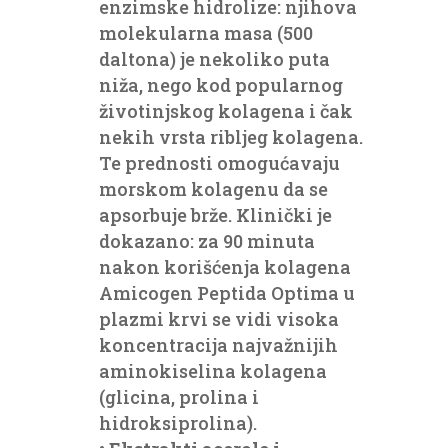
enzimske hidrolize: njihova
molekularna masa (500
daltona) je nekoliko puta
niža, nego kod popularnog
životinjskog kolagena i čak
nekih vrsta ribljeg kolagena.
Te prednosti omogućavaju
morskom kolagenu da se
apsorbuje brže. Klinički je
dokazano: za 90 minuta
nakon korišćenja kolagena
Amicogen Peptida Optima u
plazmi krvi se vidi visoka
koncentracija najvažnijih
aminokiselina kolagena
(glicina, prolina i
hidroksiprolina).