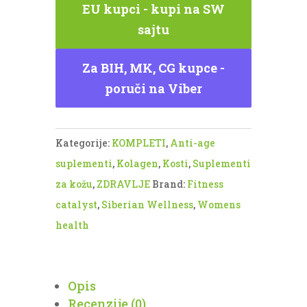
Siberian
EU kupci - kupi na SW
Wellness
sajtu
količina
Za BIH, MK, CG kupce -
poruči na Viber
Kategorije:
KOMPLETI
,
Anti-age
suplementi
,
Kolagen
,
Kosti
,
Suplementi
za kožu
,
ZDRAVLJE
Brand:
Fitness
catalyst
,
Siberian Wellness
,
Womens
health
Opis
Recenzije (0)