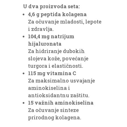
U dva proizvoda seta:
4,6 g peptida kolagena
Za očuvanje mladosti, lepote
i zdravlja.
104,4 mg natrijum
hijaluronata
Za hidriranje dubokih
slojeva kože, povećanje
turgora i elastičnosti.
115 mg vitamina C
Za maksimalno usvajanje
aminokiselina i
antioksidantnu zaštitu.
15 važnih aminokiselina
Za očuvanje sinteze
prirodnog kolagena.