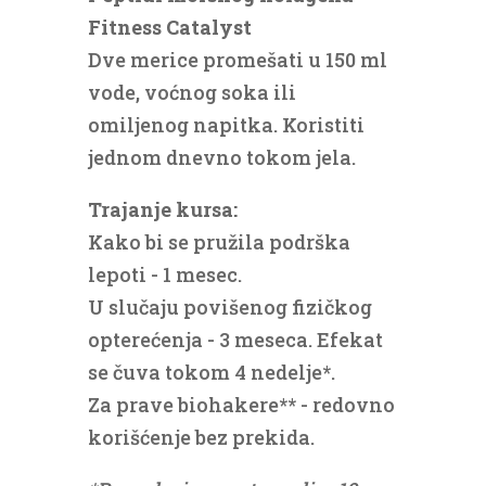
Fitness Catalyst
Dve merice promešati u 150 ml
vode, voćnog soka ili
omiljenog napitka. Koristiti
jednom dnevno tokom jela.
Trajanje kursa:
Kako bi se pružila podrška
lepoti - 1 mesec.
U slučaju povišenog fizičkog
opterećenja - 3 meseca. Efekat
se čuva tokom 4 nedelje*.
Za prave biohakere** - redovno
korišćenje bez prekida.