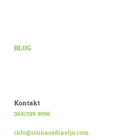
Korisni linkovi
BLOG
Siberian Wellness
Tiens
Knjige
Recepti
Kontakt
069/399-9096
info@istinaozdravlju.com