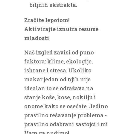
biljnih ekstrakta.
Zračite lepotom!
Aktivirajte iznutra resurse
mladosti
Naš izgled zavisi od puno
faktora: klime, ekologije,
ishrane i stresa. Ukoliko
makar jedan od njih nije
idealan to se odražava na
stanje kože, kose, noktiju i
onome kako se osećate. Jedino
pravilno rešavanje problema -
pravilno odabrani sastojci i mi
Vam ga nudimo!