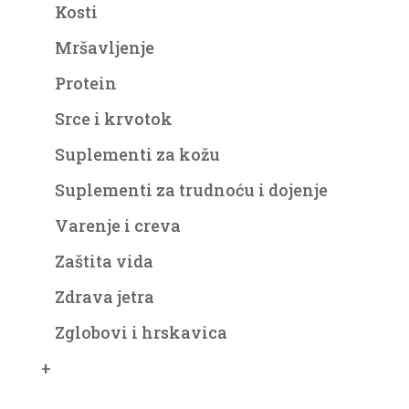
Kosti
Mršavljenje
Protein
Srce i krvotok
Suplementi za kožu
Suplementi za trudnoću i dojenje
Varenje i creva
Zaštita vida
Zdrava jetra
Zglobovi i hrskavica
+