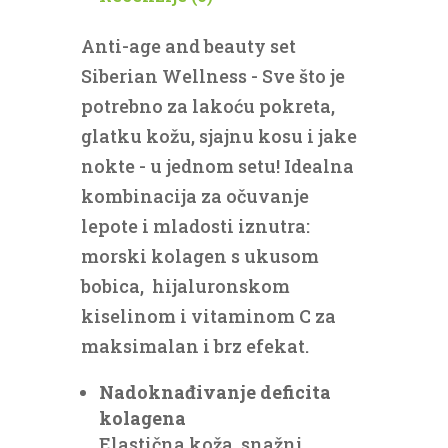
Anti-age and beauty set
Siberian Wellness - Sve što je
potrebno za lakoću pokreta,
glatku kožu, sjajnu kosu i jake
nokte - u jednom setu! Idealna
kombinacija za očuvanje
lepote i mladosti iznutra:
morski kolagen s ukusom
bobica, hijaluronskom
kiselinom i vitaminom C za
maksimalan i brz efekat.
Nadoknađivanje deficita
kolagena
Elastična koža, snažni