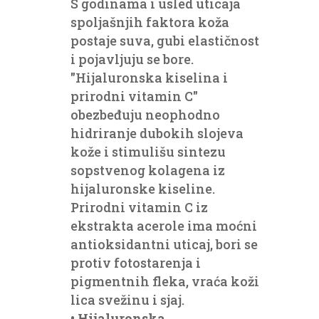
S godinama i usled uticaja
spoljašnjih faktora koža
postaje suva, gubi elastičnost
i pojavljuju se bore.
"Hijaluronska kiselina i
prirodni vitamin C"
obezbeđuju neophodno
hidriranje dubokih slojeva
kože i stimulišu sintezu
sopstvenog kolagena iz
hijaluronske kiseline.
Prirodni vitamin C iz
ekstrakta acerole ima moćni
antioksidantni uticaj, bori se
protiv fotostarenja i
pigmentnih fleka, vraća koži
lica svežinu i sjaj.
•
Hijaluronska