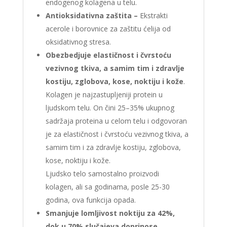
endogenog kolagena u telu.
Antioksidativna zaštita –
Ekstrakti
acerole i borovnice za zaštitu ćelija od
oksidativnog stresa.
Obezbedjuje elastičnost i čvrstoću
vezivnog tkiva, a samim tim i zdravlje
kostiju, zglobova, kose, noktiju i kože
.
Kolagen je najzastupljeniji protein u
ljudskom telu. On čini 25–35% ukupnog
sadržaja proteina u celom telu i odgovoran
je za elastičnost i čvrstoću vezivnog tkiva, a
samim tim i za zdravlje kostiju, zglobova,
kose, noktiju i kože.
Ljudsko telo samostalno proizvodi
kolagen, ali sa godinama, posle 25-30
godina, ova funkcija opada.
Smanjuje lomljivost noktiju za 42%,
dok u 70% slučajeva doprinose