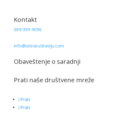
Recepti
Kontakt
069/399-9096
info@istinaozdravlju.com
Obaveštenje o saradnji
Prati naše društvene mreže
Prati
Prati