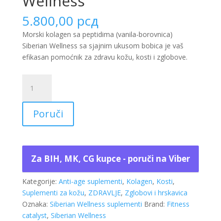
Wellness
5.800,00
рсд
Morski kolagen sa peptidima (vanila-borovnica)
Siberian Wellness sa sjajnim ukusom bobica je vaš
efikasan pomoćnik za zdravu kožu, kosti i zglobove.
Morski
kolagen
sa
Poruči
peptidima
(vanila-
borovnica)
Siberian
Za BIH, MK, CG kupce - poruči na Viber
Wellness
količina
Kategorije:
Anti-age suplementi
,
Kolagen
,
Kosti
,
Suplementi za kožu
,
ZDRAVLJE
,
Zglobovi i hrskavica
Oznaka:
Siberian Wellness suplementi
Brand:
Fitness
catalyst
,
Siberian Wellness