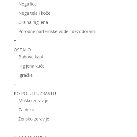
Nega lica
Nega tela i kože
Oralna higijena
Prirodne parfemske vode i dezodoransi
+
OSTALO
Bahove kapi
Higijena kuće
Igračke
+
PO POLU I UZRASTU
Muško zdravlje
Za decu
Žensko zdravlje
+