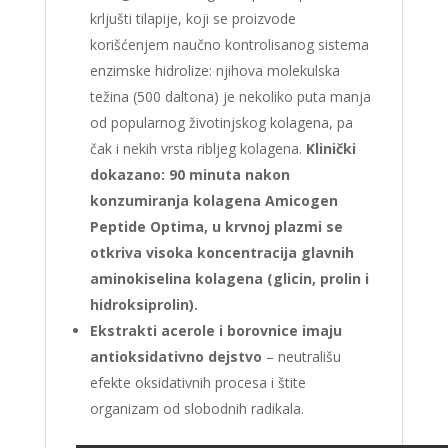
krljušti tilapije, koji se proizvode
korišćenjem naučno kontrolisanog sistema
enzimske hidrolize: njihova molekulska
težina (500 daltona) je nekoliko puta manja
od popularnog životinjskog kolagena, pa
čak i nekih vrsta ribljeg kolagena.
Klinički
dokazano: 90 minuta nakon
konzumiranja kolagena Amicogen
Peptide Optima, u krvnoj plazmi se
otkriva visoka koncentracija glavnih
aminokiselina kolagena (glicin, prolin i
hidroksiprolin).
Ekstrakti acerole i borovnice imaju
antioksidativno dejstvo
– neutrališu
efekte oksidativnih procesa i štite
organizam od slobodnih radikala.