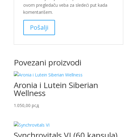
ovom pregledaču veba za sledeći put kada
komentarišem.
Povezani proizvodi
Aronia i Lutein Siberian
Wellness
1.050,00
рсд
Synchrovitals VI (60 kapsula)