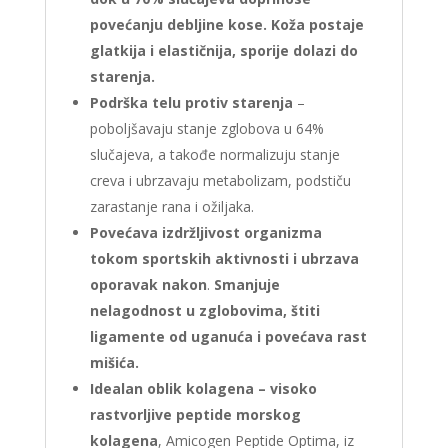
povećanju debljine kose. Koža postaje
glatkija i elastičnija, sporije dolazi do
starenja.
Podrška telu protiv starenja
–
poboljšavaju stanje zglobova u 64%
slučajeva, a takođe normalizuju stanje
creva i ubrzavaju metabolizam, podstiču
zarastanje rana i ožiljaka.
Povećava izdržljivost organizma
tokom sportskih aktivnosti i ubrzava
oporavak nakon
.
Smanjuje
nelagodnost u zglobovima, štiti
ligamente od uganuća i povećava rast
mišića.
Idealan oblik kolagena – visoko
rastvorljive peptide morskog
kolagena
, Amicogen Peptide Optima, iz