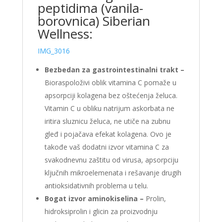
peptidima (vanila-
borovnica) Siberian
Wellness:
IMG_3016
Bezbedan za gastrointestinalni trakt –
Bioraspoloživi oblik vitamina C pomaže u
apsorpciji kolagena bez oštećenja želuca.
Vitamin C u obliku natrijum askorbata ne
iritira sluznicu želuca, ne utiče na zubnu
gleđ i pojačava efekat kolagena. Ovo je
takođe vaš dodatni izvor vitamina C za
svakodnevnu zaštitu od virusa, apsorpciju
ključnih mikroelemenata i rešavanje drugih
antioksidativnih problema u telu.
Bogat izvor aminokiselina –
Prolin,
hidroksiprolin i glicin za proizvodnju