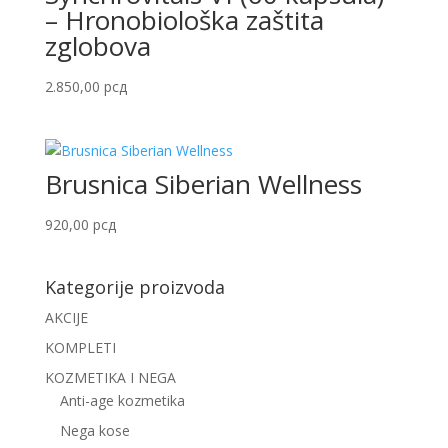
– Hronobiološka zaštita
zglobova
2.850,00
рсд
Brusnica Siberian Wellness
920,00
рсд
Kategorije proizvoda
AKCIJE
KOMPLETI
KOZMETIKA I NEGA
Anti-age kozmetika
Nega kose