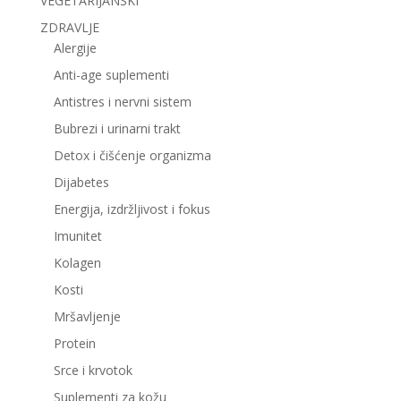
VEGETARIJANSKI
ZDRAVLJE
Alergije
Anti-age suplementi
Antistres i nervni sistem
Bubrezi i urinarni trakt
Detox i čišćenje organizma
Dijabetes
Energija, izdržljivost i fokus
Imunitet
Kolagen
Kosti
Mršavljenje
Protein
Srce i krvotok
Suplementi za kožu