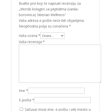
Budite prvi koji će napisati recenziju za
„Morski kolagen sa peptidima (vanila-
borovnica) Siberian Wellness“
Vaša adresa e-pošte neće biti objavljena.
Neophodna polja su označena
*
Vaša ocena
*
Vaša recenzija
*
Ime
*
E-pošta
*
Sačuvaj moje ime, e-poštu i veb mesto u