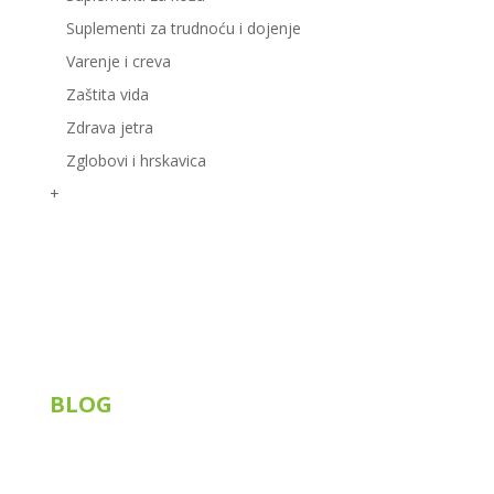
Suplementi za trudnoću i dojenje
Varenje i creva
Zaštita vida
Zdrava jetra
Zglobovi i hrskavica
+
Korisni linkovi
BLOG
Siberian Wellness
Tiens
Knjige