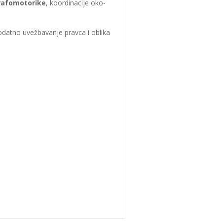
rafomotorike
, koordinacije oko-
dodatno uvežbavanje pravca i oblika