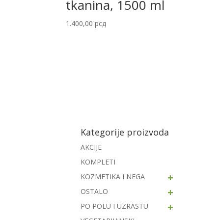
tkanina, 1500 ml
1.400,00
рсд
Kategorije proizvoda
AKCIJE
KOMPLETI
+
KOZMETIKA I NEGA
+
OSTALO
+
PO POLU I UZRASTU