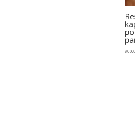
Re
ka
po
pa
900,