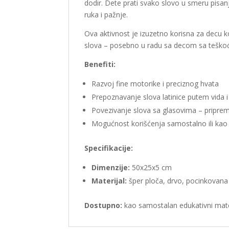
dodir. Dete prati svako slovo u smeru pisa
ruka i pažnje.
Ova aktivnost je izuzetno korisna za decu k
slova – posebno u radu sa decom sa teško
Benefiti:
Razvoj fine motorike i preciznog hvata
Prepoznavanje slova latinice putem vida i
Povezivanje slova sa glasovima – priprema
Mogućnost korišćenja samostalno ili ka
Specifikacije:
Dimenzije:
50x25x5 cm
Materijal:
šper ploča, drvo, pocinkovana
Dostupno:
kao samostalan edukativni materi