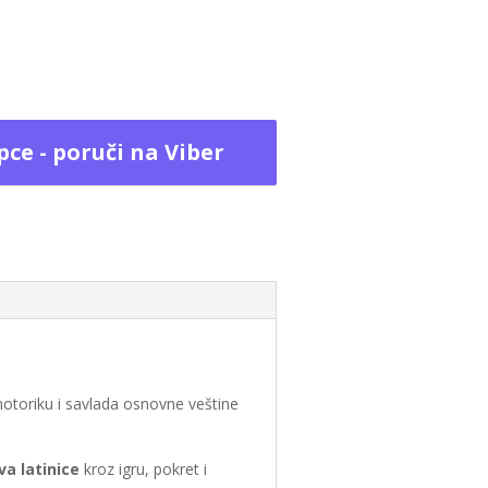
pce - poruči na Viber
motoriku i savlada osnovne veštine
va latinice
kroz igru, pokret i