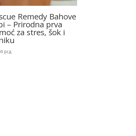
scue Remedy Bahove
pi – Prirodna prva
moć za stres, šok i
niku
00
рсд