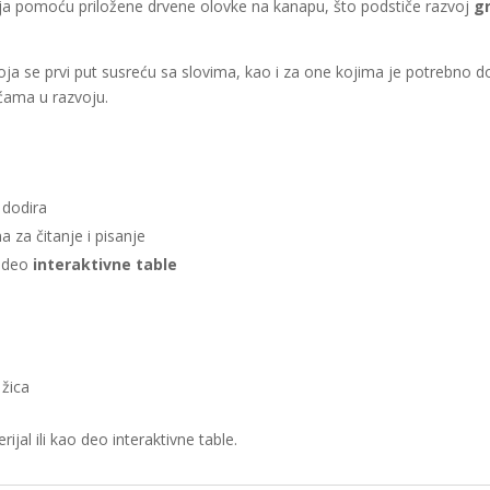
nja pomoću priložene drvene olovke na kanapu, što podstiče razvoj
g
oja se prvi put susreću sa slovima, kao i za one kojima je potrebno 
ćama u razvoju.
 dodira
 za čitanje i pisanje
o deo
interaktivne table
 žica
jal ili kao deo interaktivne table.