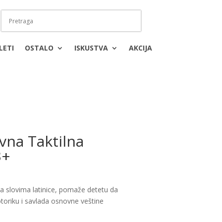
LETI
OSTALO
ISKUSTVA
AKCIJA
vna Taktilna
3+
sa slovima latinice, pomaže detetu da
otoriku i savlada osnovne veštine