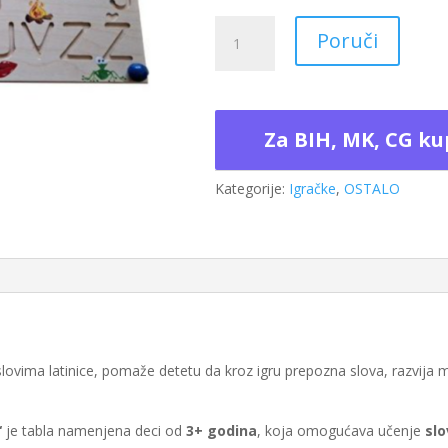
Drvena
Poruči
Interaktivna
Taktilna
Tabla,
Latinica,
Za BIH, MK, CG ku
3+
količina
Kategorije:
Igračke
,
OSTALO
lovima latinice, pomaže detetu da kroz igru prepozna slova, razvija 
“
je tabla namenjena deci od
3+ godina
, koja omogućava učenje
slo