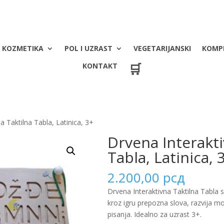
KOZMETIKA
POL I UZRAST
VEGETARIJANSKI
KOMP
🛒
KONTAKT
a Taktilna Tabla, Latinica, 3+
Drvena Interakti
Tabla, Latinica, 
2.200,00
рсд
Drvena Interaktivna Taktilna Tabla 
kroz igru prepozna slova, razvija m
pisanja. Idealno za uzrast 3+.