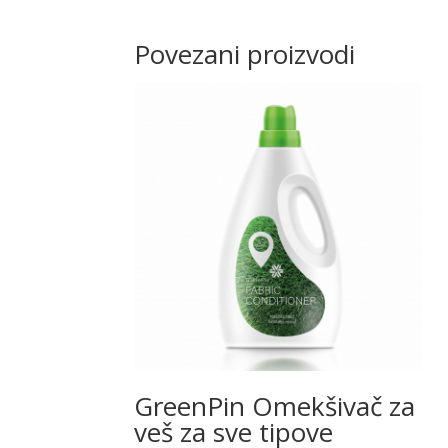
Povezani proizvodi
GreenPin Omekšivač za
veš za sve tipove