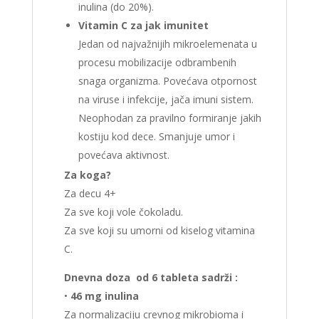
inulina (do 20%).
Vitamin C za jak imunitet
Jedan od najvažnijih mikroelemenata u
procesu mobilizacije odbrambenih
snaga organizma. Povećava otpornost
na viruse i infekcije, jača imuni sistem.
Neophodan za pravilno formiranje jakih
kostiju kod dece. Smanjuje umor i
povećava aktivnost.
Za koga?
Za decu 4+
Za sve koji vole čokoladu.
Za sve koji su umorni od kiselog vitamina
C.
Dnevna doza od 6 tableta sadrži :
•
46 mg inulina
Za normalizaciju crevnog mikrobioma i