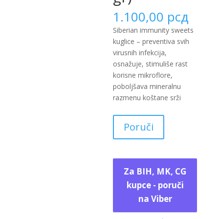
1.100,00
рсд
Siberian immunity sweets
kuglice – preventiva svih
virusnih infekcija,
osnažuje, stimuliše rast
korisne mikroflore,
poboljšava mineralnu
razmenu koštane srži
Poruči
Za BIH, MK, CG
kupce - poruči
na Viber