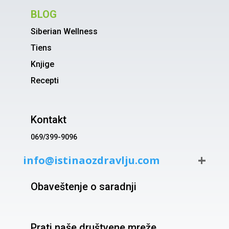
BLOG
Siberian Wellness
Tiens
Knjige
Recepti
Kontakt
069/399-9096
info@istinaozdravlju.com
Obaveštenje o saradnji
Prati naše društvene mreže