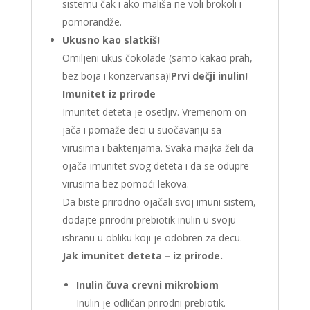
sistemu čak i ako mališa ne voli brokoli i
pomorandže.
Ukusno kao slatkiš!
Omiljeni ukus čokolade (samo kakao prah,
bez boja i konzervansa)!
Prvi dečji inulin!
Imunitet iz prirode
Imunitet deteta je osetljiv. Vremenom on
jača i pomaže deci u suočavanju sa
virusima i bakterijama. Svaka majka želi da
ojača imunitet svog deteta i da se odupre
virusima bez pomoći lekova.
Da biste prirodno ojačali svoj imuni sistem,
dodajte prirodni prebiotik inulin u svoju
ishranu u obliku koji je odobren za decu.
Jak imunitet deteta – iz prirode.
Inulin čuva crevni mikrobiom
Inulin je odličan prirodni prebiotik.