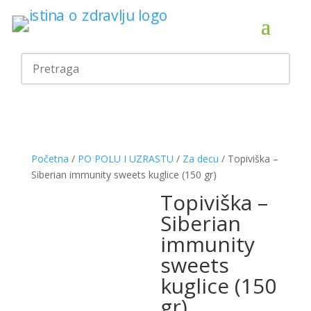
Početna
/
PO POLU I UZRASTU
/
Za decu
/ Topiviška –
Siberian immunity sweets kuglice (150 gr)
Topiviška –
Siberian
immunity
sweets
kuglice (150
gr)