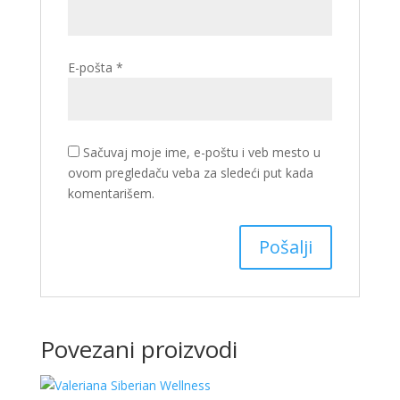
E-pošta
*
Sačuvaj moje ime, e-poštu i veb mesto u
ovom pregledaču veba za sledeći put kada
komentarišem.
Povezani proizvodi