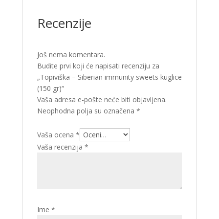
Recenzije
Još nema komentara.
Budite prvi koji će napisati recenziju za
„Topiviška – Siberian immunity sweets kuglice
(150 gr)“
Vaša adresa e-pošte neće biti objavljena.
Neophodna polja su označena
*
Vaša ocena
*
Vaša recenzija
*
Ime
*