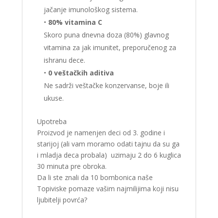
jačanje imunološkog sistema.
•
80% vitamina C
Skoro puna dnevna doza (80%) glavnog
vitamina za jak imunitet, preporučenog za
ishranu dece.
•
0 veštačkih aditiva
Ne sadrži veštačke konzervanse, boje ili
ukuse.
Upotreba
Proizvod je namenjen deci od 3. godine i
starijoj (ali vam moramo odati tajnu da su ga
i mladja deca probala) uzimaju 2 do 6 kuglica
30 minuta pre obroka.
Da li ste znali da 10 bombonica naše
Topiviske pomaze vašim najmilijima koji nisu
ljubitelji povrća?