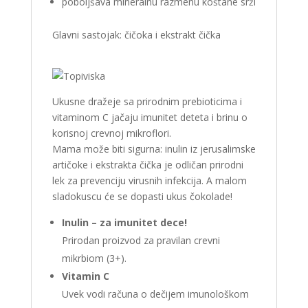
poboljšava mineralnu razmenu koštane srži
Glavni sastojak: čičoka i ekstrakt čička
Ukusne dražeje sa prirodnim prebioticima i
vitaminom C jačaju imunitet deteta i brinu o
korisnoj crevnoj mikroflori.
Mama može biti sigurna: inulin iz jerusalimske
artičoke i ekstrakta čička je odličan prirodni
lek za prevenciju virusnih infekcija. A malom
sladokuscu će se dopasti ukus čokolade!
Inulin – za imunitet dece!
Prirodan proizvod za pravilan crevni
mikrbiom (3+).
Vitamin C
Uvek vodi računa o dečijem imunološkom