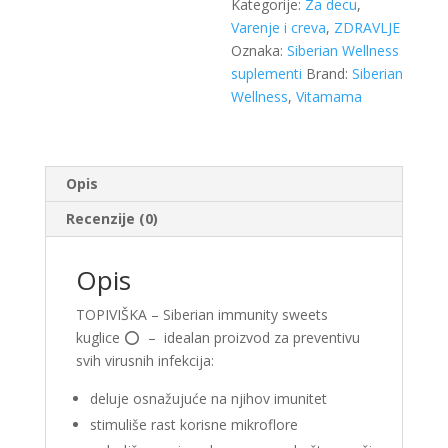
Kategorije:
Za decu
,
Varenje i creva
,
ZDRAVLJE
Oznaka:
Siberian Wellness
suplementi
Brand:
Siberian
Wellness
,
Vitamama
Opis
Recenzije (0)
Opis
TOPIVIŠKA – Siberian immunity sweets
kuglice ⭕️ – idealan proizvod za preventivu
svih virusnih infekcija:
deluje osnažujuće na njihov imunitet
stimuliše rast korisne mikroflore