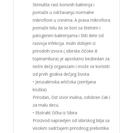
Stimuliše rast korisnih bakterija i
pomaže u održavanju normalne
mikroflore u crevima. A prava mikroflora
pomaže telu da se bori sa štetnim i
patogenim bakterijama i štiti dete od
razvoja infekcija. Inulin dobijen iz
prirodnih izvora ( sibirske čičoke ili
topinambura) je apsolutno bezbedan za
nežni dečji organizam i može se koristiti
od prvih godina dečjeg života.
• Jerusalimska artičoka (zemljana
kruška)
Prirodan, čist izvor inulina, odobren čak i
za malu decu.
• Ekstrakt čička iz Sibira
Proizvod napravljen od sibirskog bilja sa
visokim sadržajem prirodnog prebiotika