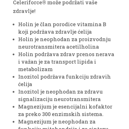
Celeriforce® može podržati vaše
zdravlje!
Holin je član porodice vitamina B
koji podržava zdravlje ćelija
Holin je neophodan za proizvodnju
neurotransmitera acetilholina
Holin podržava zdrav prenos nerava
i važan je za transport lipida i
metabolizam
Inozitol podržava funkciju zdravih
ćelija
Inozitol je neophodan za zdravu
signalizaciju neurotransmitera
Magnezijum je esencijalni kofaktor
za preko 300 enzimskih sistema.
Magnezijum je neophodan za