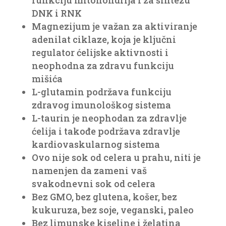
funkciju mitohondrija i za sintezu
DNK i RNK
Magnezijum je važan za aktiviranje
adenilat ciklaze, koja je ključni
regulator ćelijske aktivnosti i
neophodna za zdravu funkciju
mišića
L-glutamin podržava funkciju
zdravog imunološkog sistema
L-taurin je neophodan za zdravlje
ćelija i takođe podržava zdravlje
kardiovaskularnog sistema
Ovo nije sok od celera u prahu, niti je
namenjen da zameni vaš
svakodnevni sok od celera
Bez GMO, bez glutena, košer, bez
kukuruza, bez soje, veganski, paleo
Bez limunske kiseline i želatina