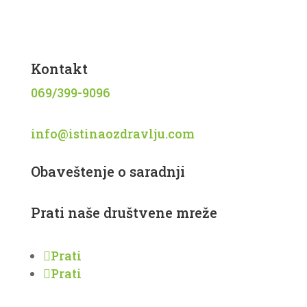
Knjige
Recepti
Kontakt
069/399-9096
info@istinaozdravlju.com
Obaveštenje o saradnji
Prati naše društvene mreže
Prati
Prati