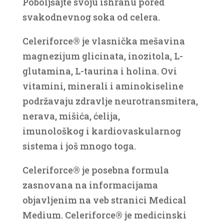
Poboljšajte svoju ishranu pored
svakodnevnog soka od celera.
Celeriforce® je vlasnička mešavina
magnezijum glicinata, inozitola, L-
glutamina, L-taurina i holina. Ovi
vitamini, minerali i aminokiseline
podržavaju zdravlje neurotransmitera,
nerava, mišića, ćelija,
imunološkog i kardiovaskularnog
sistema i još mnogo toga.
Celeriforce® je posebna formula
zasnovana na informacijama
objavljenim na veb stranici Medical
Medium. Celeriforce® je medicinski