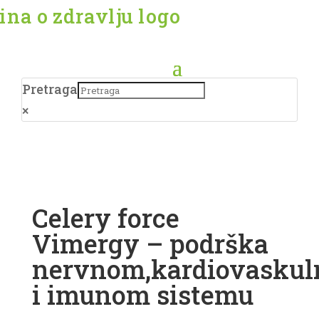
Pretraga
×
Celery force
Vimergy – podrška
nervnom,kardiovasku
i imunom sistemu