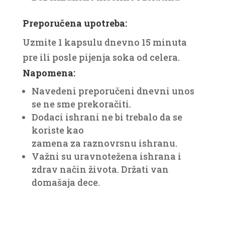
Preporučena upotreba:
Uzmite 1 kapsulu dnevno 15 minuta
pre ili posle pijenja soka od celera.
Napomena:
Navedeni preporučeni dnevni unos
se ne sme prekoračiti.
Dodaci ishrani ne bi trebalo da se
koriste kao
zamena za raznovrsnu ishranu.
Važni su uravnotežena ishrana i
zdrav način života. Držati van
domašaja dece.