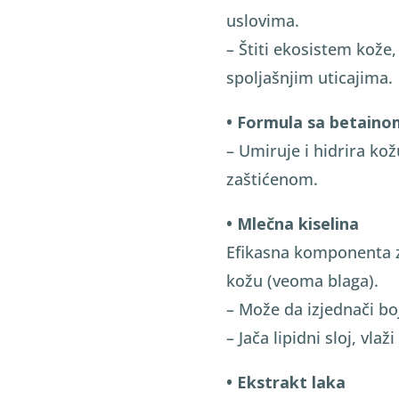
uslovima.
– Štiti ekosistem kože,
spoljašnjim uticajima.
• Formula sa betain
– Umiruje i hidrira kož
zaštićenom.
• Mlečna kiselina
Efikasna komponenta za
kožu (veoma blaga).
– Može da izjednači bo
– Jača lipidni sloj, vlaž
• Ekstrakt laka