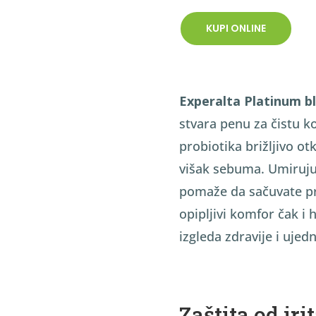
KUPI ONLINE
Experalta Platinum bl
stvara penu za čistu k
probiotika brižljivo ot
višak sebuma. Umiruju
pomaže da sačuvate pr
opipljivi komfor čak i h
izgleda zdravije i ujed
Zaštita od iri