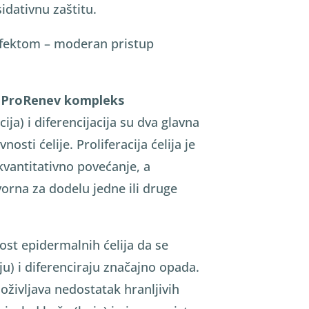
idativnu zaštitu.
 efektom – moderan pristup
 ProRenev kompleks
ija) i diferencijacija su dva glavna
osti ćelije. Proliferacija ćelija je
vantitativno povećanje, a
vorna za dodelu jedne ili druge
t epidermalnih ćelija da se
ju) i diferenciraju značajno opada.
oživljava nedostatak hranljivih