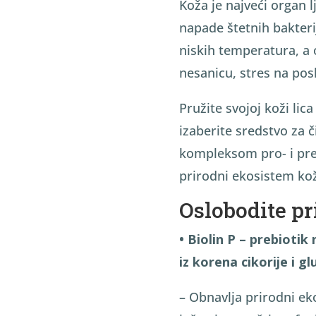
Koža je najveći organ
napade štetnih bakterij
niskih temperatura, a 
nesanicu, stres na pos
Pružite svojoj koži lic
izaberite sredstvo za č
kompleksom pro- i preb
prirodni ekosistem ko
Oslobodite pr
• Biolin P – prebiotik 
iz korena cikorije i g
– Obnavlja prirodni ek