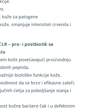
kcije.
vo.
 kože za patogene
kože, smanjuje intenzitet crvenila i
R – pro- i postbiotik sa
ću
tem kože povećavajući proizvodnju
obnih peptida.
važnije biološke funkcije kože,
osobnost da se brzo i efikasno zaleči.
učnih ćelija za poboljšanje stanja i
nost kožne barijere čak i u defektnim