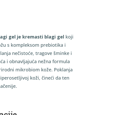
agi gel je kremasti blagi gel
koji
ožu s kompleksom prebiotika i
klanja nečistoće, tragove šminke i
ća i obnavljajuća nežna formula
irodni mikrobiom kože. Poklanja
iperosetljivoj koži, čineći da ten
načenije.
tacije