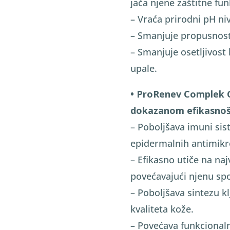
jača njene zaštitne fun
– Vraća prirodni pH ni
– Smanjuje propusnost
– Smanjuje osetljivost 
upale.
• ProRenev Complek CL
dokazanom efikasnoš
– Poboljšava imuni sis
epidermalnih antimikr
– Efikasno utiče na naj
povećavajući njenu sp
– Poboljšava sintezu klj
kvaliteta kože.
– Povećava funkcional