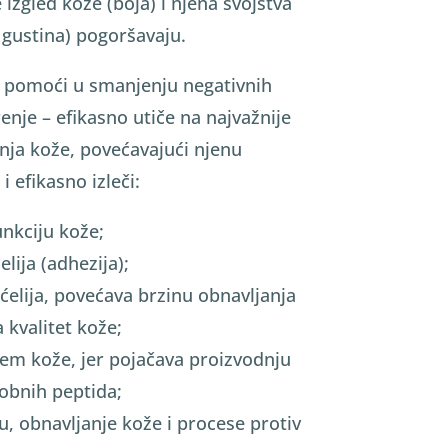
 izgled kože (boja) i njena svojstva
, gustina) pogoršavaju.
 pomoći u smanjenju negativnih
enje – efikasno utiče na najvažnije
nja kože, povećavajući njenu
 efikasno izleči:
unkciju kože;
elija (adhezija);
ćelija, povećava brzinu obnavljanja
 kvalitet kože;
tem kože, jer pojačava proizvodnju
obnih peptida;
iju, obnavljanje kože i procese protiv