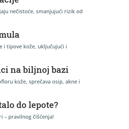
aju nečistoće, smanjujući rizik od
rmula
i tipove kože, uključujući i
ici na biljnoj bazi
loru kože, sprečava osip, akne i
talo do lepote?
i – pravilnog čišćenja!