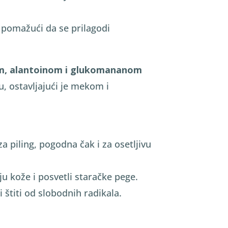
 pomažući da se prilagodi
om, alantoinom i glukomananom
u, ostavljajući je mekom i
 piling, pogodna čak i za osetljivu
ju kože i posvetli staračke pege.
i i štiti od slobodnih radikala.