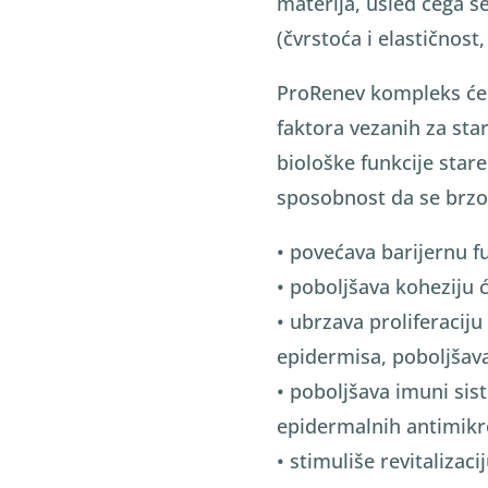
materija, usled čega se
(čvrstoća i elastičnost
ProRenev kompleks će
faktora vezanih za star
biološke funkcije stare
sposobnost da se brzo i
• povećava barijernu f
• poboljšava koheziju ć
• ubrzava proliferaciju 
epidermisa, poboljšava
• poboljšava imuni sis
epidermalnih antimikr
• stimuliše revitalizac