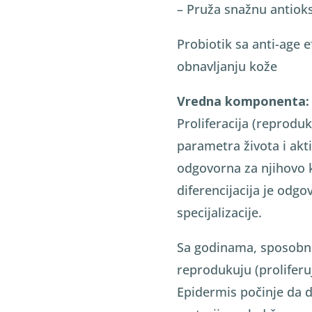
– Pruža snažnu antioks
Probiotik sa anti-age
obnavljanju kože
Vredna komponenta:
Proliferacija (reprodukc
parametra života i aktivn
odgovorna za njihovo k
diferencijacija je odgo
specijalizacije.
Sa godinama, sposobnos
reprodukuju (proliferu
Epidermis počinje da d