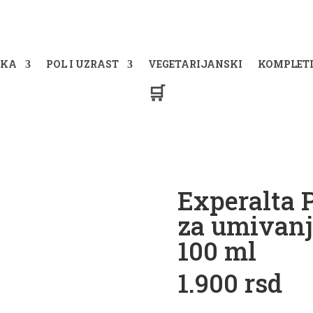
IKA
POL I UZRAST
VEGETARIJANSKI
KOMPLET
🛒
Experalta 
za umivanj
100 ml
1.900 rsd