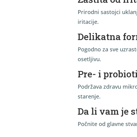
Prirodni sastojci uklanj
iritacije.
Delikatna fo
Pogodno za sve uzraste 
osetljivu.
Pre- i probiot
Podržava zdravu mikrof
starenje.
Da li vam je s
Počnite od glavne stvar