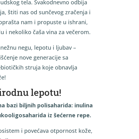
 ljudskog tela. Svakodnevno odbija
a, štiti nas od sunčevog zračenja i
oprašta nam i propuste u ishrani,
lu i nekoliko čaša vina za večerom.
a nežnu negu, lepotu i ljubav –
išćenje nove generacije sa
iotičkih struja koje obnavlja
že!
irodnu lepotu!
na bazi biljnih polisaharida: inulina
lukooligosaharida iz šećerne repe.
osistem i povećava otpornost kože,