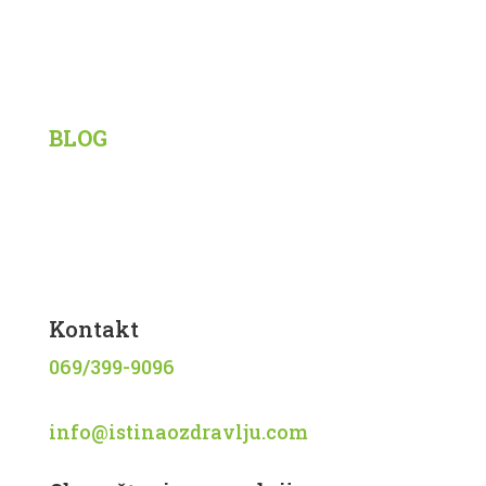
Korisni linkovi
BLOG
Siberian Wellness
Tiens
Knjige
Recepti
Kontakt
069/399-9096
info@istinaozdravlju.com