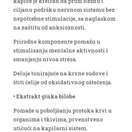
kapice je kreiran da pruži nežnu i
ciljanu podršku nervnom sistemu bez
nepotrebne stimulacije, sa naglaskom
na zaštitu od anksioznosti.
Prirodne komponente pomažu u
stimulisanju mentalne aktivnosti i
smanjenju nivoa stresa.
Deluje tonirajuće na krvne sudove i
štiti ćelije od oksidativnog oštećenja.
• Ekstrakt ginka bilobe
Pomaže u poboljšanju protoka krvi u
organima i tkivima, prvenstveno
utičući na kapilarni sistem.