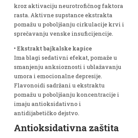
kroz aktivaciju neurotrofičnog faktora
rasta. Aktivne supstance ekstrakta
pomažu u poboljšanju cirkulacije krvi i
sprečavanju venske insuficijencije.
• Ekstrakt bajkalske kapice
Ima blagi sedativni efekat, pomaže u
smanjenju anksioznosti i ublažavanju
umora i emocionalne depresije.
Flavonoidi sadržani u ekstraktu
pomažu u poboljšanju koncentracije i
imaju antioksidativno i
antidijabetičko dejstvo.
Antioksidativna zaštita