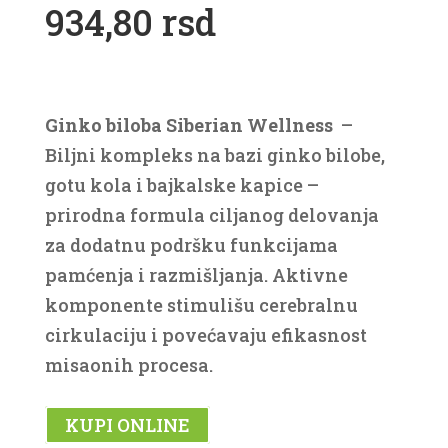
934,80 rsd
Ginko biloba Siberian Wellness
–
Biljni kompleks na bazi ginko bilobe,
gotu kola i bajkalske kapice –
prirodna formula ciljanog delovanja
za dodatnu podršku funkcijama
pamćenja i razmišljanja. Aktivne
komponente stimulišu cerebralnu
cirkulaciju i povećavaju efikasnost
misaonih procesa.
KUPI ONLINE