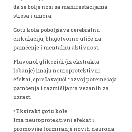
da se bolje nosi sa manifestacijama
stresa i umora.
Gotu kola poboljšava cerebralnu
cirkulaciju, blagotvorno utiče na
pamćenje i mentalnu aktivnost.
Flavonol glikozidi (iz ekstrakta
lobanje) imaju neuroprotektivni
efekat, sprečavajući razvoj poremećaja
pamćenja i razmišljanja vezanih za
uzrast.
• Ekstrakt gotu kole
Ima neuroprotektivni efekat i
promoviše formiranje novih neurona