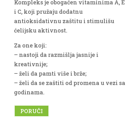
Kompleks je obogaćen vitaminima A, E
i C, koji pružaju dodatnu
antioksidativnu zaštitu i stimulišu
ćelijsku aktivnost.
Za one koji:
– nastoji da razmišlja jasnije i
kreativnije;
– želi da pamti više i brže;
– želi da se zaštiti od promena u vezi sa
godinama.
PORUČI