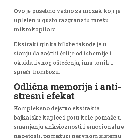
Ovo je posebno važno za mozak koji je
upleten u gusto razgranatu mrežu
mikrokapilara.
Ekstrakt ginka bilobe takođe je u
stanju da zaštiti ćelije od ishemije i
oksidativnog oštećenja, ima tonik i
spreči trombozu.
Odlična memorija i anti-
stresni efekat
Kompleksno dejstvo ekstrakta
bajkalske kapice i gotu kole pomaže u
smanjenju anksioznosti i emocionalne
napetosti, pomažući nervnom sistemu