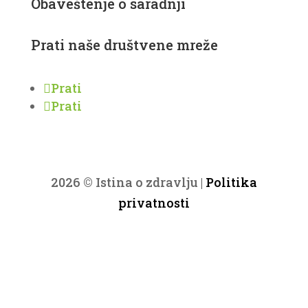
Obaveštenje o saradnji
Prati naše društvene mreže
Prati
Prati
2026 © Istina o zdravlju |
Politika
privatnosti