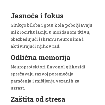
Jasnoća i fokus
Ginkgo biloba i gotu kola poboljšavaju
mikrocirkulaciju u moždanom tkivu,
obezbeđujući ishranu neuronima i
aktivirajući njihov rad.
Odlična memorija
Neuroprotektori flavonol glikozidi
sprečavaju razvoj poremećaja
pamćenja i mišljenja vezanih za
uzrast.
Zaštita od stresa