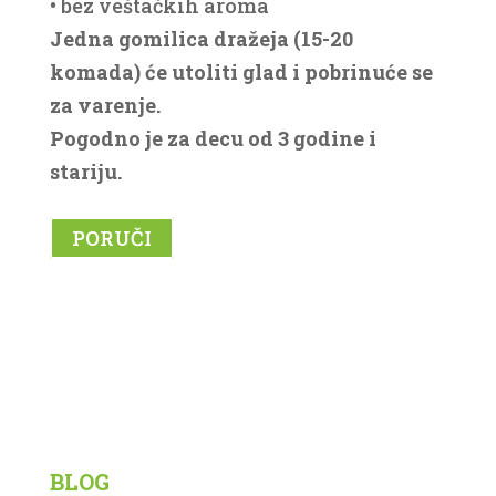
• bez veštačkih aroma
Jedna gomilica dražeja (15-20
komada) će utoliti glad i pobrinuće se
za varenje.
Pogodno je za decu od 3 godine i
stariju.
PORUČI
Korisni linkovi
BLOG