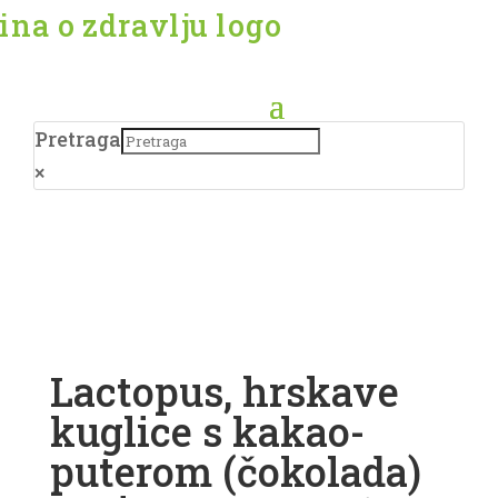
Pretraga
×
Lactopus, hrskave
kuglice s kakao-
puterom (čokolada)