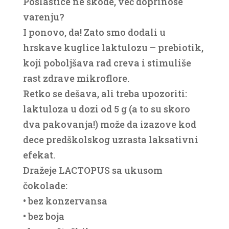
Poslastice ne škode, već doprinose
varenju?
I ponovo, da! Zato smo dodali u
hrskave kuglice laktulozu – prebiotik,
koji poboljšava rad creva i stimuliše
rast zdrave mikroflore.
Retko se dešava, ali treba upozoriti:
laktuloza u dozi od 5 g (a to su skoro
dva pakovanja!) može da izazove kod
dece predškolskog uzrasta laksativni
efekat.
Dražeje LACTOPUS sa ukusom
čokolade:
• bez konzervansa
• bez boja