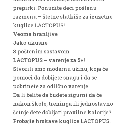
prepirki. Ponudite deci poštenu
razmenu – štetne slatkiše za izuzetne
kuglice LACTOPUS!
Veoma hranljive
Jako ukusne
S poštenim sastavom
LACTOPUS – varenje za 5+!
Stvorili smo modernu užinu, koja će
pomoći da dobijete snagu i da se
pobrinete za odlično varenje.
Da li želite da budete sigurni da će
nakon škole, treninga ili jednostavno
šetnje dete dobijati pravilne kalorije?
Probajte hrskave kuglice LACTOPUS.