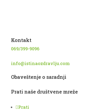
Siberian Wellness
Tiens
Knjige
Recepti
Kontakt
069/399-9096
info@istinaozdravlju.com
Obaveštenje o saradnji
Prati naše društvene mreže
Prati