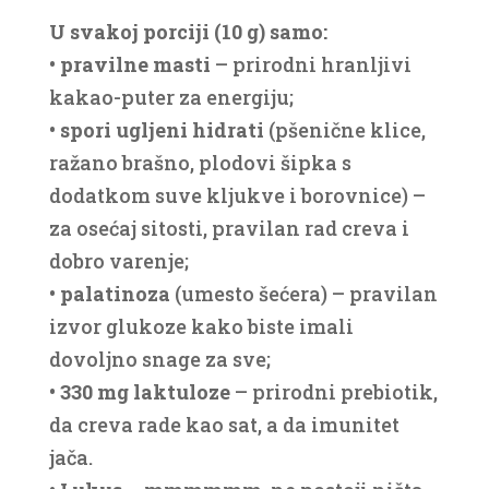
U svakoj porciji (10 g) samo:
• pravilne masti
– prirodni hranljivi
kakao-puter za energiju;
• spori ugljeni hidrati
(pšenične klice,
ražano brašno, plodovi šipka s
dodatkom suve kljukve i borovnice) –
za osećaj sitosti, pravilan rad creva i
dobro varenje;
• palatinoza
(umesto šećera) – pravilan
izvor glukoze kako biste imali
dovoljno snage za sve;
• 330 mg laktuloze
– prirodni prebiotik,
da creva rade kao sat, a da imunitet
jača.