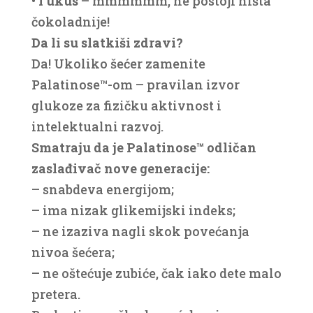
• I ukus
– mmmmmm, ne postoji ništa
čokoladnije!
Da li su slatkiši zdravi?
Da! Ukoliko šećer zamenite
Palatinose™-om – pravilan izvor
glukoze za fizičku aktivnost i
intelektualni razvoj.
Smatraju da je Palatinose™ odličan
zaslađivač nove generacije:
– snabdeva energijom;
– ima nizak glikemijski indeks;
– ne izaziva nagli skok povećanja
nivoa šećera;
– ne oštećuje zubiće, čak iako dete malo
pretera.