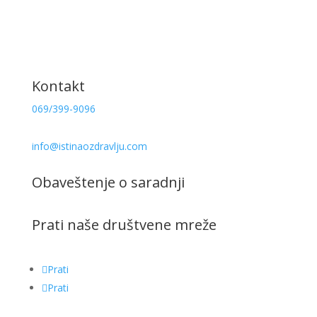
Siberian Wellness
Tiens
Knjige
Recepti
Kontakt
069/399-9096
info@istinaozdravlju.com
Obaveštenje o saradnji
Prati naše društvene mreže
Prati
Prati