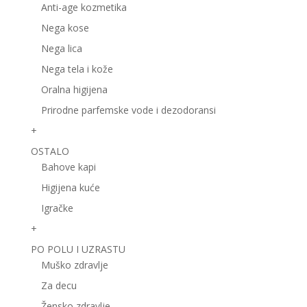
Anti-age kozmetika
Nega kose
Nega lica
Nega tela i kože
Oralna higijena
Prirodne parfemske vode i dezodoransi
+
OSTALO
Bahove kapi
Higijena kuće
Igračke
+
PO POLU I UZRASTU
Muško zdravlje
Za decu
Žensko zdravlje