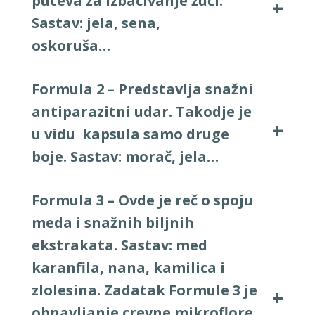
puteva za izbacivanje žuči.
Sastav: jela, sena,
oskoruša…
Formula 2
– Predstavlja
snažni
antiparazitni udar.
Takodje je
u vidu kapsula samo druge
boje. Sastav: morač, jela…
Formula 3 – Ovde je reč o spoju
meda i snažnih biljnih
ekstrakata. Sastav: med
karanfila, nana, kamilica i
zlolesina. Zadatak Formule 3 je
obnavljanje crevne mikroflore