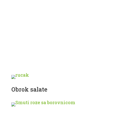
Recepti, inspiracija, način
kombinovanja namirnica i sve
što će vam pomoći na vašem
putu isceljenja i zdravog
života! Uživajte i budite
kreativni!
Obrok salate