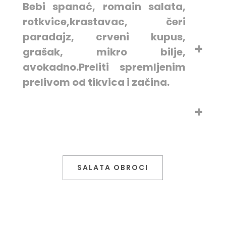
Bebi spanać, romain salata,
rotkvice,krastavac, čeri
paradajz, crveni kupus,
grašak, mikro bilje,
avokadno.Preliti spremljenim
prelivom od tikvica i začina.
SALATA OBROCI