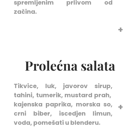
spremljenim prlivom od
začina.
Prolećna salata
Tikvice, luk, javorov sirup,
tahini, tumerik, mustard prah,
kajenska paprika, morska so,
crni biber, iscedjen limun,
voda, pomešati u blenderu.