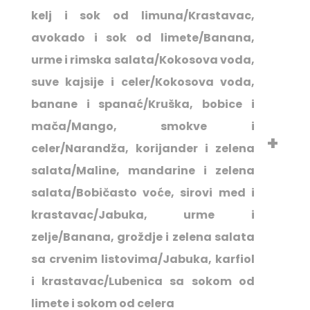
kelj i sok od limuna/Krastavac,
avokado i sok od limete/Banana,
urme i rimska salata/Kokosova voda,
suve kajsije i celer/Kokosova voda,
banane i spanać/Kruška, bobice i
mača/Mango, smokve i
celer/Narandža, korijander i zelena
salata/Maline, mandarine i zelena
salata/Bobičasto voće, sirovi med i
krastavac/Jabuka, urme i
zelje/Banana, groždje i zelena salata
sa crvenim listovima/Jabuka, karfiol
i krastavac/Lubenica sa sokom od
limete i sokom od celera