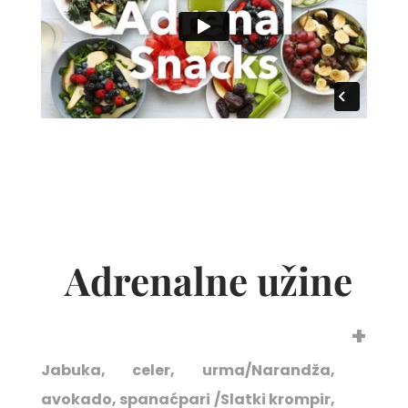
Adrenalne užine
Jabuka, celer, urma/Narandža,
avokado, spanaćpari /Slatki krompir,