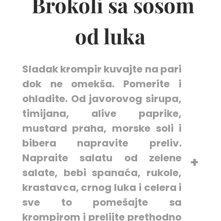
Brokoli sa sosom
od luka
Sladak krompir kuvajte na pari
dok ne omekša. Pomerite i
ohladite. Od javorovog sirupa,
timijana, alive paprike,
mustard praha, morske soli i
bibera napravite preliv.
Napraite salatu od zelene
salate, bebi spanaća, rukole,
krastavca, crnog luka i celera i
sve to pomešajte sa
krompirom i prelijte prethodno