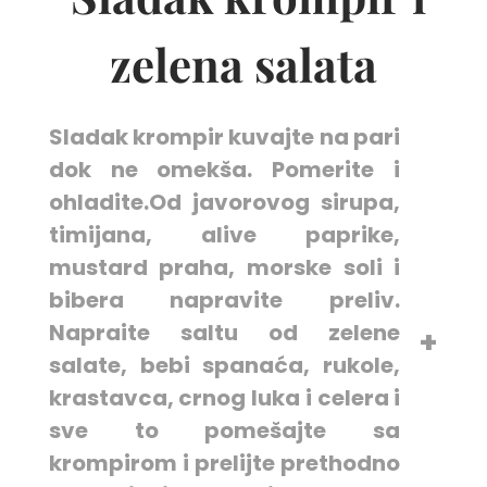
zelena salata
Sladak krompir kuvajte na pari
dok ne omekša. Pomerite i
ohladite.Od javorovog sirupa,
timijana, alive paprike,
mustard praha, morske soli i
bibera napravite preliv.
Napraite saltu od zelene
salate, bebi spanaća, rukole,
krastavca, crnog luka i celera i
sve to pomešajte sa
krompirom i prelijte prethodno