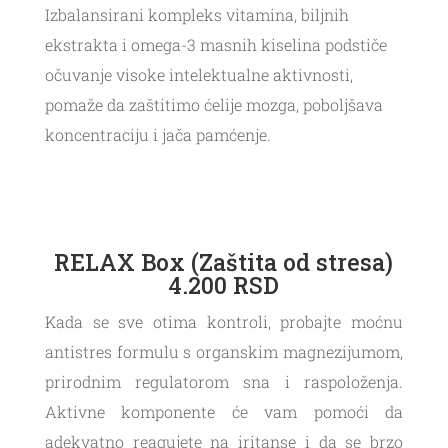
Izbalansirani kompleks vitamina, biljnih
ekstrakta i omega-3 masnih kiselina podstiče
očuvanje visoke intelektualne aktivnosti,
pomaže da zaštitimo ćelije mozga, poboljšava
koncentraciju i jača pamćenje.
RELAX Box (Zaštita od stresa)
4.200 RSD
Kada se sve otima kontroli, probajte moćnu
antistres formulu s organskim magnezijumom,
prirodnim regulatorom sna i raspoloženja.
Aktivne komponente će vam pomoći da
adekvatno reagujete na iritanse i da se brzo