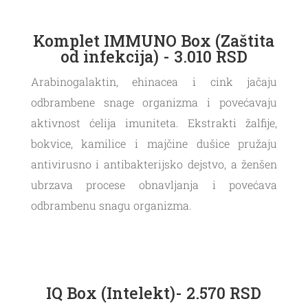
Komplet IMMUNO Box (Zaštita
od infekcija) - 3.010 RSD
Arabinogalaktin, ehinacea i cink jačaju
odbrambene snage organizma i povećavaju
aktivnost ćelija imuniteta. Ekstrakti žalfije,
bokvice, kamilice i majčine dušice pružaju
antivirusno i antibakterijsko dejstvo, a ženšen
ubrzava procese obnavljanja i povećava
odbrambenu snagu organizma.
IQ Box (Intelekt)- 2.570 RSD