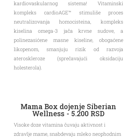
kardiovaskularnog sistema! Vitaminski
kompleks cardioAGE™ stimuliše proces
neutralizovanja homocisteina, kompleks
kiselina omega-3 jača krvne sudove, a
polinezasićene masne kiseline, obogaćene
likopenom, smanjuju rizik od razvoja
ateroskleroze (sprečavajući oksidaciju
holesterola).
Mama Box dojenje Siberian
Wellness - 5.200 RSD
Visoke doze vitamina čuvaju aktivnost i
zdravlje mame, snabdevaju mleko neophodnim