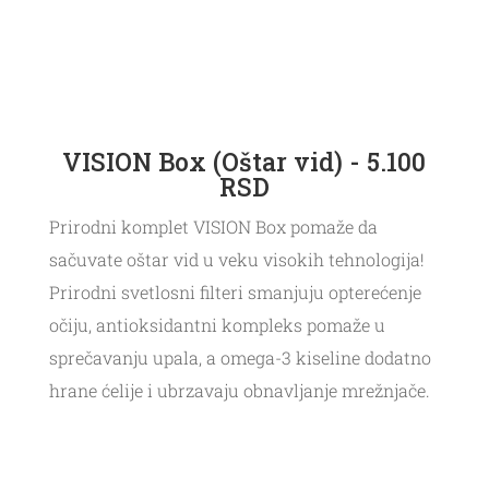
VISION Box (Oštar vid) - 5.100
RSD
Prirodni komplet VISION Box pomaže da
sačuvate oštar vid u veku visokih tehnologija!
Prirodni svetlosni filteri smanjuju opterećenje
očiju, antioksidantni kompleks pomaže u
sprečavanju upala, a omega-3 kiseline dodatno
hrane ćelije i ubrzavaju obnavljanje mrežnjače.