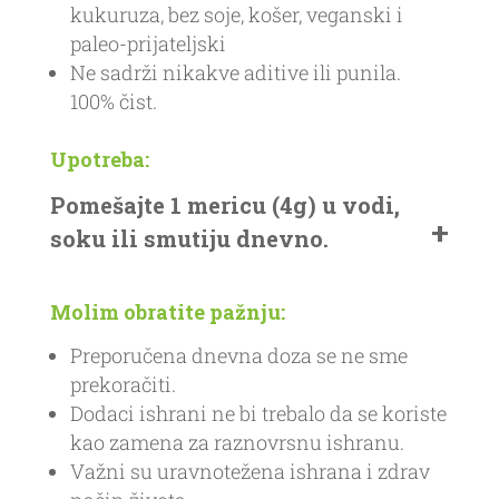
kukuruza, bez soje, košer, veganski i
paleo-prijateljski
Ne sadrži nikakve aditive ili punila.
100% čist.
Upotreba:
Pomešajte 1 mericu (4g) u vodi,
soku ili smutiju dnevno.
Molim obratite pažnju:
Preporučena dnevna doza se ne sme
prekoračiti.
Dodaci ishrani ne bi trebalo da se koriste
kao zamena za raznovrsnu ishranu.
Važni su uravnotežena ishrana i zdrav