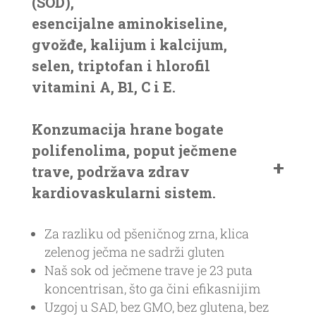
(SOD),
esencijalne aminokiseline,
gvožđe, kalijum i kalcijum,
selen, triptofan i hlorofil
vitamini A, B1, C i E.
Konzumacija hrane bogate
polifenolima, poput ječmene
trave, podržava zdrav
kardiovaskularni sistem.
Za razliku od pšeničnog zrna, klica
zelenog ječma ne sadrži gluten
Naš sok od ječmene trave je 23 puta
koncentrisan, što ga čini efikasnijim
Uzgoj u SAD, bez GMO, bez glutena, bez