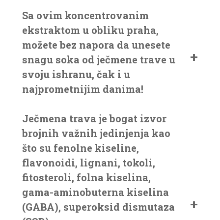
Sa ovim koncentrovanim
ekstraktom u obliku praha,
možete bez napora da unesete
snagu soka od ječmene trave u
svoju ishranu, čak i u
najprometnijim danima!
Ječmena trava je bogat izvor
brojnih važnih jedinjenja kao
što su fenolne kiseline,
flavonoidi, lignani, tokoli,
fitosteroli, folna kiselina,
gama-aminobuterna kiselina
(GABA), superoksid dismutaza