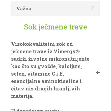
Važno
Sok ječmene trave
Visokokvalitetni sok od
ječmene trave iz Vimergy®
sadrži životne mikronutrijente
kao što su gvožđe, kalcijum,
selen, vitamine C i E,
esencijalne aminokiseline i
čitav niz drugih hranljivih
materija.
U današnjem svetu