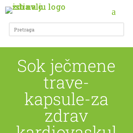
Sok ječmene
trave-
kapsule-za
zdrav
kardiovaskul