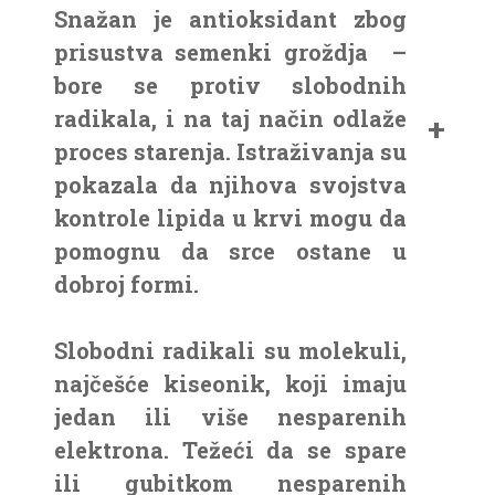
Snažan je antioksidant zbog
prisustva semenki groždja –
bore se protiv slobodnih
radikala, i na taj način odlaže
proces starenja. Istraživanja su
pokazala da njihova svojstva
kontrole lipida u krvi mogu da
pomognu da srce ostane u
dobroj formi.
Slobodni radikali su molekuli,
najčešće kiseonik, koji imaju
jedan ili više nesparenih
elektrona. Težeći da se spare
ili gubitkom nesparenih