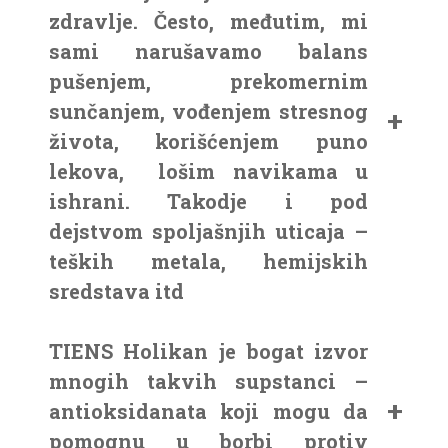
zdravlje
. Često, međutim, mi
sami narušavamo balans
pušenjem, prekomernim
sunčanjem, vođenjem stresnog
života, korišćenjem puno
lekova, lošim navikama u
ishrani. Takodje i pod
dejstvom spoljašnjih uticaja –
teških metala, hemijskih
sredstava itd
TIENS Holikan je bogat izvor
mnogih takvih supstanci –
antioksidanata koji mogu da
pomognu u borbi protiv