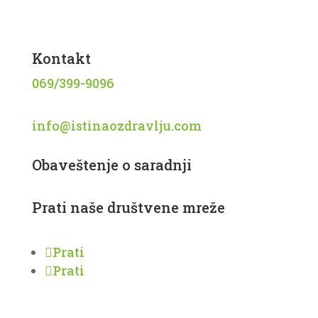
Recepti
Kontakt
069/399-9096
info@istinaozdravlju.com
Obaveštenje o saradnji
Prati naše društvene mreže
Prati
Prati