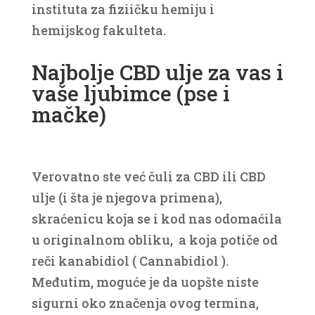
instituta za fiziičku hemiju i
hemijskog fakulteta.
Najbolje CBD ulje za vas i
vaše ljubimce (pse i
mačke)
Verovatno ste već čuli za CBD ili CBD
ulje (i šta je njegova primena),
skraćenicu koja se i kod nas odomaćila
u originalnom obliku, a koja potiče od
reči kanabidiol ( Cannabidiol ).
Međutim, moguće je da uopšte niste
sigurni oko značenja ovog termina,