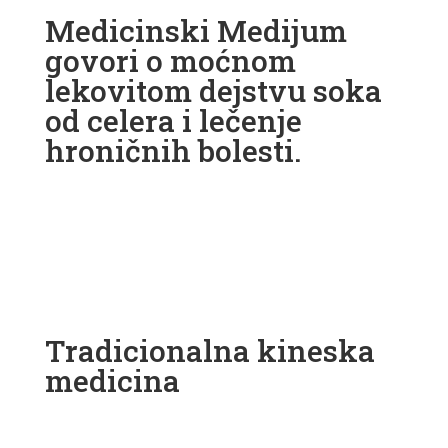
Medicinski Medijum
govori o moćnom
lekovitom dejstvu soka
od celera i lečenje
hroničnih bolesti.
Tradicionalna kineska
medicina