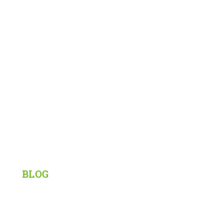
Poručite na broj telefona
069/3 999 096
Korisni linkovi
BLOG
Siberian Wellness
Tiens
Knjige