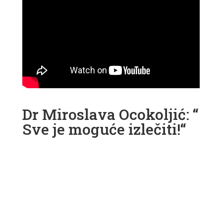
Dr Miroslava Ocokoljić: “
Sve je moguće izlečiti!“