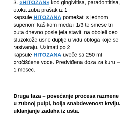
3.
«
HITOZAN
»
kod gingivitisa, paradontitisa,
otoka zuba prašak iz 1
kapsule
HITOZANA
pomešati s jednom
supenom kašikom meda i 1/3 te smese tri
puta dnevno posle jela staviti na oboleli deo
sluzokože usne duplje u vidu obloga koje se
rastvaraju. Uzimati po 2
kapsule
HITOZANA
uveče sa 250 ml
pročišćene vode. Predviđena doza za kuru –
1 mesec.
Druga faza – povećanje procesa razmene
u zubnoj pulpi, bolja snabdevenost krvlju,
uklanjanje zadaha iz usta.