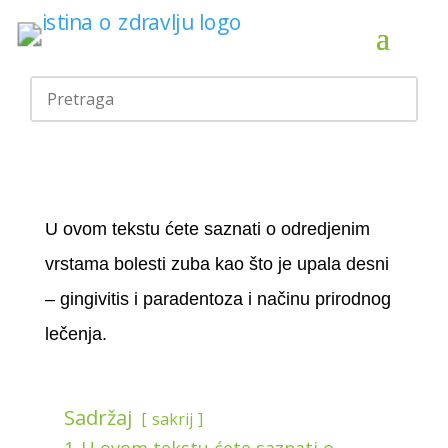
U ovom tekstu ćete saznati o odredjenim
vrstama bolesti zuba kao što je upala desni
– gingivitis i paradentoza i načinu prirodnog
lečenja.
Sadržaj
sakrij