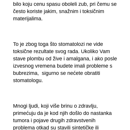
bilo koju cenu spasu oboleli zub, pri čemu se
često koriste jakim, snažnim i toksičnim
materijalima.
To je zbog toga što stomatolozi ne vide
toksične rezultate svog rada. Ukoliko Vam
stave plombu od žive i amalgana, i ako posle
izvesnog vremena budete imali probleme s
bubrezima, sigurno se nećete obratiti
stomatologu.
Mnogi ljudi, koji više brinu o zdravlju,
primećuju da je kod njih došlo do nastanka
tumora i pojave drugih zdravstvenih
problema otkad su stavili sintetičke ili