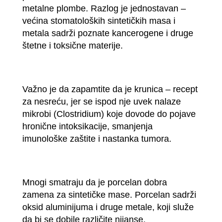
metalne plombe. Razlog je jednostavan –
većina stomatoloških sintetičkih masa i
metala sadrži poznate kancerogene i druge
štetne i toksične materije.
Važno je da zapamtite da je krunica – recept
za nesreću, jer se ispod nje uvek nalaze
mikrobi (Clostridium) koje dovode do pojave
hronične intoksikacije, smanjenja
imunološke zaštite i nastanka tumora.
Mnogi smatraju da je porcelan dobra
zamena za sintetičke mase. Porcelan sadrži
oksid aluminijuma i druge metale, koji služe
da bi se dobile različite nijanse.