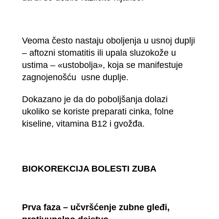
Veoma često nastaju oboljenja u usnoj duplji
– aftozni stomatitis ili upala sluzokože u
ustima – «ustobolja», koja se manifestuje
zagnojenošću usne duplje.
Dokazano je da do poboljšanja dolazi
ukoliko se koriste preparati cinka, folne
kiseline, vitamina B12 i gvožđa.
BIOKOREKCIJA BOLESTI ZUBA
Prva faza – učvršćenje zubne gleđi,