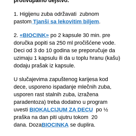
protivupalno dejstvo.
1. Higijenu zuba održavati zubnom
pastom
Tjanši sa lekovitim biljem
.
2.
«
BIOCIN
K»
po 2 kapsule 30 min. pre
doručka popiti sa 250 ml pročišćene vode.
Deci od 3 do 10 godina se preporučuje da
uzimaju 1 kapsulu ili da u toplu hranu (kašu)
dodaju prašak iz kapsule.
U slučajevima zapuštenog karijesa kod
dece, usporeno ispadanje mlečnih zuba,
usporen rast stalnih zuba, izražena
paradentoza) treba dodatno u program
uvesti
BIOKALCIJUM ZA DECU
po ½
praška na dan piti ujutru tokom 20
dana. Doza
BIOCINKA
se duplira.