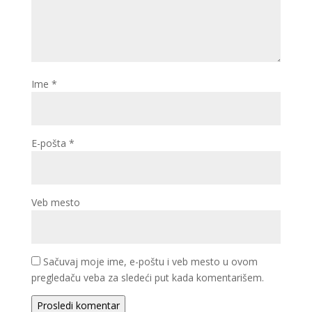
Ime
*
E-pošta
*
Veb mesto
Sačuvaj moje ime, e-poštu i veb mesto u ovom
pregledaču veba za sledeći put kada komentarišem.
Prosledi komentar