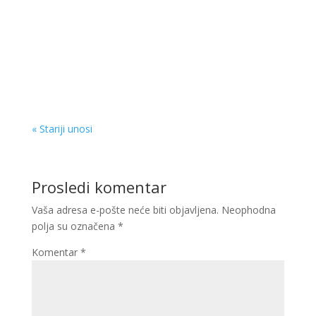
« Stariji unosi
Prosledi komentar
Vaša adresa e-pošte neće biti objavljena.
Neophodna
polja su označena
*
Komentar
*