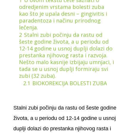
1
U ovom tekstu ćete saznati o
odredjenim vrstama bolesti zuba
kao što je upala desni – gingivitis i
paradentoza i načinu prirodnog
lečenja.
2
Stalni zubi počinju da rastu od
šeste godine života, a u periodu od
12-14 godine u usnoj duplji dolazi do
prestanka njihovog rasta i razvoja.
Nešto malo kasnije izbijaju umnjaci, i
tada se u usnoj duplji formiraju svi
zubi (32 zuba).
2.1
BIOKOREKCIJA BOLESTI ZUBA
Stalni zubi počinju da rastu od šeste godine
života, a u periodu od 12-14 godine u usnoj
duplji dolazi do prestanka njihovog rasta i