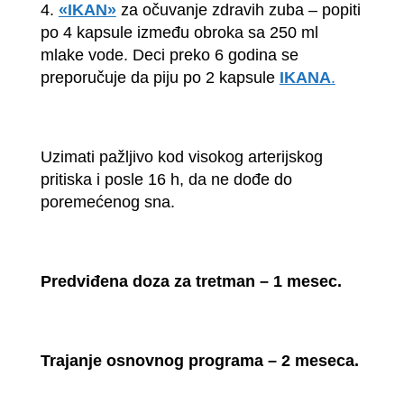
4.
«IKAN»
za očuvanje zdravih zuba – popiti
po 4 kapsule između obroka sa 250 ml
mlake vode. Deci preko 6 godina se
preporučuje da piju po 2 kapsule
IKANA
.
Uzimati pažljivo kod visokog arterijskog
pritiska i posle 16 h, da ne dođe do
poremećenog sna.
Predviđena doza za tretman – 1 mesec.
Trajanje osnovnog programa – 2 meseca.