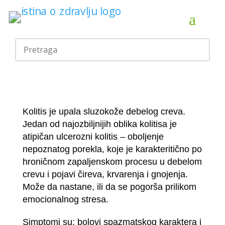
Kolitis je upala sluzokože debelog creva.
Jedan od najozbiljnijih oblika kolitisa je
atipičan ulcerozni kolitis – oboljenje
nepoznatog porekla, koje je karakteritično po
hroničnom zapaljenskom procesu u debelom
crevu i pojavi čireva, krvarenja i gnojenja.
Može da nastane, ili da se pogorša prilikom
emocionalnog stresa.
Simptomi su: bolovi spazmatskog karaktera i