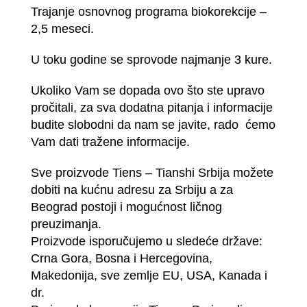
Trajanje osnovnog programa biokorekcije –
2,5 meseci.
U toku godine se sprovode najmanje 3 kure.
Ukoliko Vam se dopada ovo što ste upravo
pročitali, za sva dodatna pitanja i informacije
budite slobodni da nam se javite, rado ćemo
Vam dati tražene informacije.
Sve proizvode Tiens – Tianshi Srbija možete
dobiti na kućnu adresu za Srbiju a za
Beograd postoji i mogućnost ličnog
preuzimanja.
Proizvode isporučujemo u sledeće države:
Crna Gora, Bosna i Hercegovina,
Makedonija, sve zemlje EU, USA, Kanada i
dr.