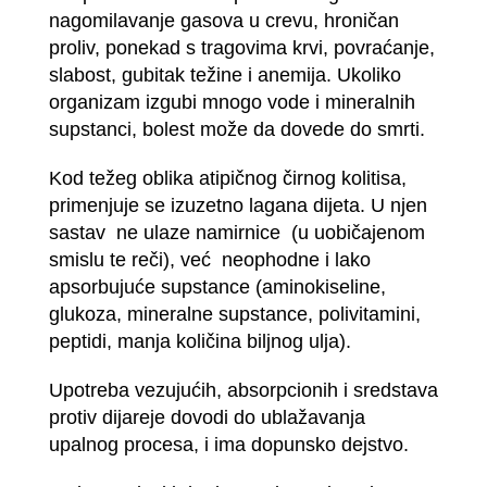
nagomilavanje gasova u crevu, hroničan
proliv, ponekad s tragovima krvi, povraćanje,
slabost, gubitak težine i anemija. Ukoliko
organizam izgubi mnogo vode i mineralnih
supstanci, bolest može da dovede do smrti.
Kod težeg oblika atipičnog čirnog kolitisa,
primenjuje se izuzetno lagana dijeta. U njen
sastav ne ulaze namirnice (u uobičajenom
smislu te reči), već neophodne i lako
apsorbujuće supstance (aminokiseline,
glukoza, mineralne supstance, polivitamini,
peptidi, manja količina biljnog ulja).
Upotreba vezujućih, absorpcionih i sredstava
protiv dijareje dovodi do ublažavanja
upalnog procesa, i ima dopunsko dejstvo.