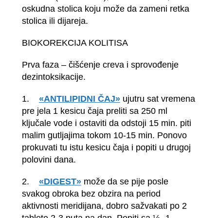
oskudna stolica koju može da zameni retka
stolica ili dijareja.
BIOKOREKCIJA KOLITISA
Prva faza – čišćenje creva i sprovođenje
dezintoksikacije.
1.
«ANTILIPIDNI ČAJ»
ujutru sat vremena
pre jela 1 kesicu čaja preliti sa 250 ml
ključale vode i ostaviti da odstoji 15 min. piti
malim gutljajima tokom 10-15 min. Ponovo
prokuvati tu istu kesicu čaja i popiti u drugoj
polovini dana.
2.
«DIGEST»
može da se pije posle
svakog obroka bez obzira na period
aktivnosti meridijana, dobro sažvakati po 2