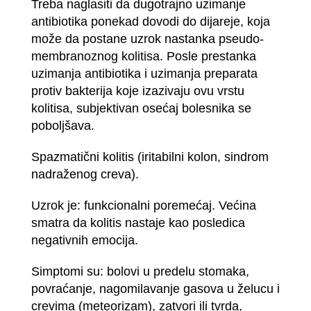
Treba naglasiti da dugotrajno uzimanje
antibiotika ponekad dovodi do dijareje, koja
može da postane uzrok nastanka pseudo-
membranoznog kolitisa. Posle prestanka
uzimanja antibiotika i uzimanja preparata
protiv bakterija koje izazivaju ovu vrstu
kolitisa, subjektivan osećaj bolesnika se
poboljšava.
Spazmatični kolitis (iritabilni kolon, sindrom
nadraženog creva).
Uzrok je: funkcionalni poremećaj. Većina
smatra da kolitis nastaje kao posledica
negativnih emocija.
Simptomi su: bolovi u predelu stomaka,
povraćanje, nagomilavanje gasova u želucu i
crevima (meteorizam), zatvori ili tvrda,