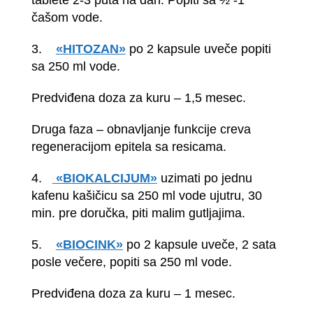
tablete 2-3 puta na dan. Popiti sa ½ -1
čašom vode.
3.
«HITOZAN»
po 2 kapsule uveče popiti
sa 250 ml vode.
Predviđena doza za kuru – 1,5 mesec.
Druga faza – obnavljanje funkcije creva
regeneracijom epitela sa resicama.
4.
«BIOKALCIJUM»
uzimati po jednu
kafenu kašičicu sa 250 ml vode ujutru, 30
min. pre doručka, piti malim gutljajima.
5.
«BIOCINK»
po 2 kapsule uveče, 2 sata
posle večere, popiti sa 250 ml vode.
Predviđena doza za kuru – 1 mesec.