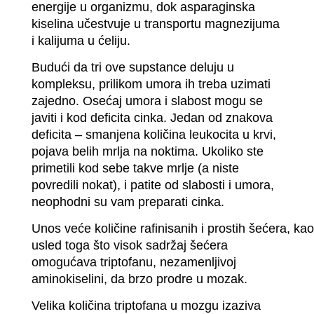
energije u organizmu, dok asparaginska
kiselina učestvuje u transportu magnezijuma
i kalijuma u ćeliju.
Budući da tri ove supstance deluju u
kompleksu, prilikom umora ih treba uzimati
zajedno. Osećaj umora i slabost mogu se
javiti i kod deficita cinka. Jedan od znakova
deficita – smanjena količina leukocita u krvi,
pojava belih mrlja na noktima. Ukoliko ste
primetili kod sebe takve mrlje (a niste
povredili nokat), i patite od slabosti i umora,
neophodni su vam preparati cinka.
Unos veće količine rafinisanih i prostih šećera, ka
usled toga što visok sadržaj šećera
omogućava triptofanu, nezamenljivoj
aminokiselini, da brzo prodre u mozak.
Velika količina triptofana u mozgu izaziva