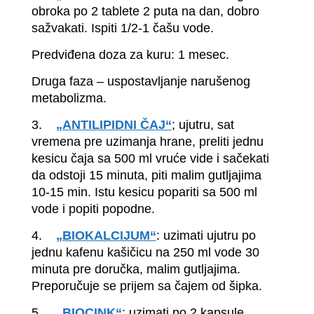
obroka po 2 tablete 2 puta na dan, dobro
sažvakati. Ispiti 1/2-1 čašu vode.
Predviđena doza za kuru: 1 mesec.
Druga faza – uspostavljanje narušenog
metabolizma.
3.
„ANTILIPIDNI ČAJ“
; ujutru, sat
vremena pre uzimanja hrane, preliti jednu
kesicu čaja sa 500 ml vruće vide i sačekati
da odstoji 15 minuta, piti malim gutljajima
10-15 min. Istu kesicu popariti sa 500 ml
vode i popiti popodne.
4.
„BIOKALCIJUM“
: uzimati ujutru po
jednu kafenu kašičicu na 250 ml vode 30
minuta pre doručka, malim gutljajima.
Preporučuje se prijem sa čajem od šipka.
5.
„BIOCINK“
: uzimati po 2 kapsule