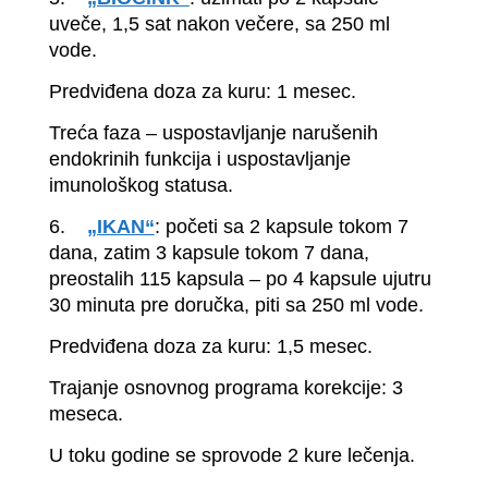
uveče, 1,5 sat nakon večere, sa 250 ml
vode.
Predviđena doza za kuru: 1 mesec.
Treća faza – uspostavljanje narušenih
endokrinih funkcija i uspostavljanje
imunološkog statusa.
6.
„IKAN“
: početi sa 2 kapsule tokom 7
dana, zatim 3 kapsule tokom 7 dana,
preostalih 115 kapsula – po 4 kapsule ujutru
30 minuta pre doručka, piti sa 250 ml vode.
Predviđena doza za kuru: 1,5 mesec.
Trajanje osnovnog programa korekcije: 3
meseca.
U toku godine se sprovode 2 kure lečenja.