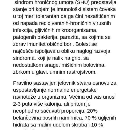
sindrom hroničnog umora (SHU) predstavlja
stanje pri kojem je imunološki sistem čoveka
u toj meri tolerantan da ga čini nezaštićenim
od napada recidivantnih-hroničnih virusnih
infekcija, gljivičnih mikroorganizama,
patogenih bakterija, parazita, sa kojima se
zdrav imunitet obično bori. Bolest se
najčešće ispoljava u obliku naglog razvoja
sindroma, koji je nalik na grip, sa
nedostatkom snage, mišićnim bolovima,
zbrkom u glavi, umnim rastrojstvom.
Pravilno sastavljen jelovnik stvara osnovu za
uspostavljanje normalne energetske
ravnoteže u organizmu. Većina od vas unosi
2-3 puta više kalorija, ali pritom je
neophodno sačuvati proporciju: 20%
belančevina posnih namirnica, 70 % ugljenih
hidrata sa malim udelom skroba i 10 %