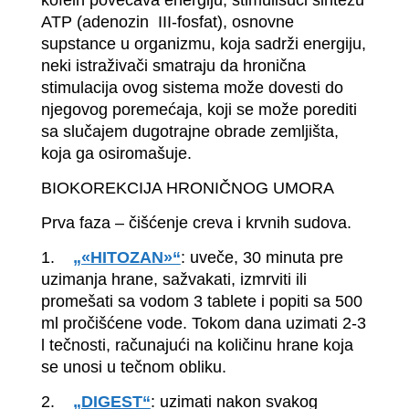
kofein povećava energiju, stimulišući sintezu
ATP (adenozin III-fosfat), osnovne
supstance u organizmu, koja sadrži energiju,
neki istraživači smatraju da hronična
stimulacija ovog sistema može dovesti do
njegovog poremećaja, koji se može porediti
sa slučajem dugotrajne obrade zemljišta,
koja ga osiromašuje.
BIOKOREKCIJA HRONIČNOG UMORA
Prva faza – čišćenje creva i krvnih sudova.
1.
„«HITOZAN»“
: uveče, 30 minuta pre
uzimanja hrane, sažvakati, izmrviti ili
promešati sa vodom 3 tablete i popiti sa 500
ml pročišćene vode. Tokom dana uzimati 2-3
l tečnosti, računajući na količinu hrane koja
se unosi u tečnom obliku.
2.
„DIGEST“
: uzimati nakon svakog