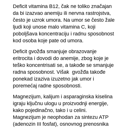
Deficit vitamina B12, čak ne toliko značajan
da bi izazvao anemiju ili nervna rastrojstva,
često je uzrok umora. Na umor se često žale
ljudi koji unose malo vitamina C, koji
poboljšava koncentraciju i radnu sposobnost
kod osoba koje pate od umora.
Deficit gvožđa smanjuje obrazovanje
eritrocita i dovodi do anemije, zbog koje je
teško koncentrisati se, a takođe se smanjuje
radna sposobnost. Višak gvožđa takođe
ponekad izaziva izuzetno jak umor i
poremećaj radne sposobnosti.
Magnezijum, kalijum i asparaginska kiselina
igraju ključnu ulogu u proizvodnji energije,
kako pojedinačno, tako i u celini.
Magnezijum je neophodan za sintezu ATP
(adenozin III fosfat), osnovnog prenosnika