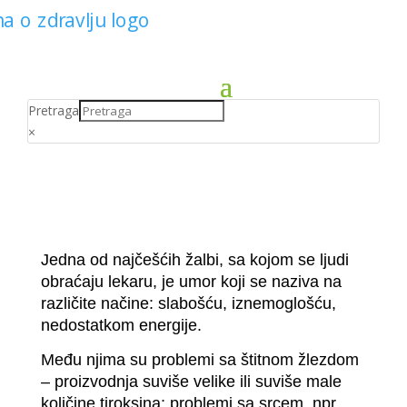
Pretraga
×
Jedna od najčešćih žalbi, sa kojom se ljudi
obraćaju lekaru, je umor koji se naziva na
različite načine: slabošću, iznemoglošću,
nedostatkom energije.
Među njima su problemi sa štitnom žlezdom
– proizvodnja suviše velike ili suviše male
količine tiroksina; problemi sa srcem, npr.