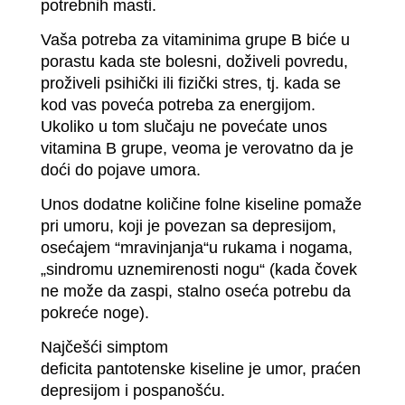
potrebnih masti.
Vaša potreba za vitaminima grupe B biće u
porastu kada ste bolesni, doživeli povredu,
proživeli psihički ili fizički stres, tj. kada se
kod vas poveća potreba za energijom.
Ukoliko u tom slučaju ne povećate unos
vitamina B grupe, veoma je verovatno da je
doći do pojave umora.
Unos dodatne količine folne kiseline pomaže
pri umoru, koji je povezan sa depresijom,
osećajem “mravinjanja“u rukama i nogama,
„sindromu uznemirenosti nogu“ (kada čovek
ne može da zaspi, stalno oseća potrebu da
pokreće noge).
Najčešći simptom
deficita pantotenske kiseline je umor, praćen
depresijom i pospanošću.