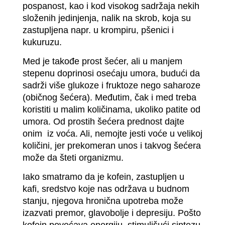
pospanost, kao i kod visokog sadržaja nekih
složenih jedinjenja, nalik na skrob, koja su
zastupljena napr. u krompiru, pšenici i
kukuruzu.
Med je takođe prost šećer, ali u manjem
stepenu doprinosi osećaju umora, budući da
sadrži više glukoze i fruktoze nego saharoze
(običnog šećera). Međutim, čak i med treba
koristiti u malim količinama, ukoliko patite od
umora. Od prostih šećera prednost dajte
onim iz voća. Ali, nemojte jesti voće u velikoj
količini, jer prekomeran unos i takvog šećera
može da šteti organizmu.
Iako smatramo da je kofein, zastupljen u
kafi, sredstvo koje nas održava u budnom
stanju, njegova hronična upotreba može
izazvati premor, glavobolje i depresiju. Pošto