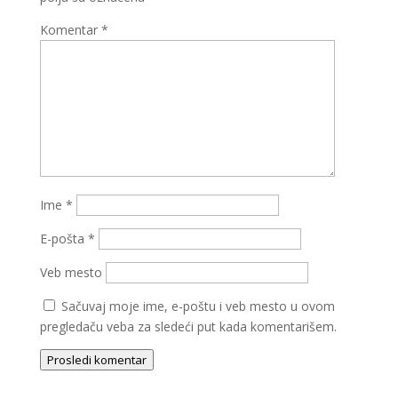
Komentar
*
Ime
*
E-pošta
*
Veb mesto
Sačuvaj moje ime, e-poštu i veb mesto u ovom
pregledaču veba za sledeći put kada komentarišem.
Prosledi komentar