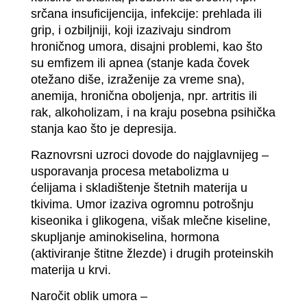
srčana insuficijencija, infekcije: prehlada ili
grip, i ozbiljniji, koji izazivaju sindrom
hroničnog umora, disajni problemi, kao što
su emfizem ili apnea (stanje kada čovek
otežano diše, izraženije za vreme sna),
anemija, hronična oboljenja, npr. artritis ili
rak, alkoholizam, i na kraju posebna psihička
stanja kao što je depresija.
Raznovrsni uzroci dovode do najglavnijeg –
usporavanja procesa metabolizma u
ćelijama i skladištenje štetnih materija u
tkivima. Umor izaziva ogromnu potrošnju
kiseonika i glikogena, višak mlečne kiseline,
skupljanje aminokiselina, hormona
(aktiviranje štitne žlezde) i drugih proteinskih
materija u krvi.
Naročit oblik umora –