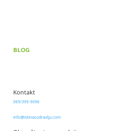
Korisni linkovi
BLOG
Siberian Wellness
Tiens
Knjige
Recepti
Kontakt
069/399-9096
info@istinaozdravlju.com