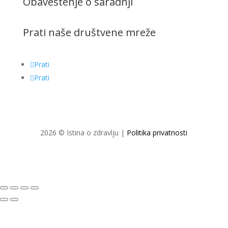
Obaveštenje o saradnji
Prati naše društvene mreže
Prati
Prati
2026 © Istina o zdravlju |
Politika privatnosti