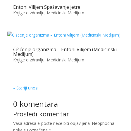
Entoni Vilijem Spašavanje jetre
Knjige o zdravlju
,
Medicinski Medijum
Čišćenje organizma – Entoni Vilijem (Medicinski
Medijum)
Knjige o zdravlju
,
Medicinski Medijum
« Stariji unosi
0 komentara
Prosledi komentar
Vaša adresa e-pošte neće biti objavljena.
Neophodna
polja su označena
*