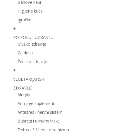
Bahove kapi
Higijena kuće
Igračke
+
PO POLU I UZRASTU
Muško zdravlje
Za decu
Žensko zdravlje
+
VEGETARIJANSKI
ZDRAVLJE
Alergije
Anti-age suplementi
Antistres i nervni sistem
Bubrezi i urinarni trakt
Detox i čišćenje organizma