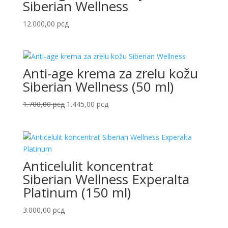
Siberian Wellness
12.000,00
рсд
Anti-age krema za zrelu kožu
Siberian Wellness (50 ml)
Originalna
Trenutna
1.700,00
рсд
1.445,00
рсд
cena
cena
je
je:
bila:
1.445,00 рсд.
1.700,00 рсд.
Anticelulit koncentrat
Siberian Wellness Experalta
Platinum (150 ml)
3.000,00
рсд