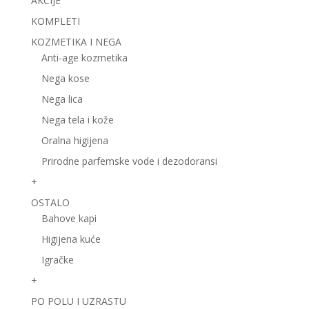
AKCIJE
KOMPLETI
KOZMETIKA I NEGA
Anti-age kozmetika
Nega kose
Nega lica
Nega tela i kože
Oralna higijena
Prirodne parfemske vode i dezodoransi
+
OSTALO
Bahove kapi
Higijena kuće
Igračke
+
PO POLU I UZRASTU