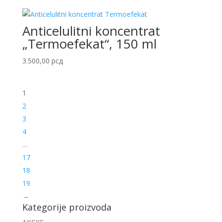
Anticelulitni koncentrat
„Termoefekat“, 150 ml
3.500,00
рсд
1
2
3
4
…
17
18
19
→
Kategorije proizvoda