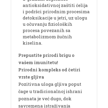
antioksidativnoj zaštiti ćelija
i podršci prirodnim procesima
detoksikacije u jetri, uz ulogu
u očuvanju fizioloških
procesa povezanih sa
metabolizmom žučnih
kiselina.
Prepustite prirodi brigu o
vašem imunitetu!
Prirodni kompleks od četiri
vrste gljiva
Pozitivna uloga gljiva poput
čage u tradicionalnoj ishrani
poznata je već dugo, dok
savremena istraživanja