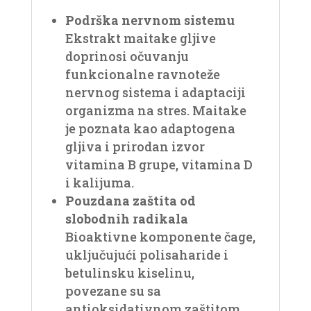
Podrška nervnom sistemu
Ekstrakt maitake gljive
doprinosi očuvanju
funkcionalne ravnoteže
nervnog sistema i adaptaciji
organizma na stres. Maitake
je poznata kao adaptogena
gljiva i prirodan izvor
vitamina B grupe, vitamina D
i kalijuma.
Pouzdana zaštita od
slobodnih radikala
Bioaktivne komponente čage,
uključujući polisaharide i
betulinsku kiselinu,
povezane su sa
antioksidativnom zaštitom