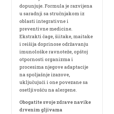
dopunjuje. Formula je razvijena
u saradnji sa stručnjakom iz
oblasti integrativne i
preventivne medicine.
Ekstrakti čage, šiitake, maitake
i reišija doprinose održavanju
imunološke ravnoteže, opštoj
otpornosti organizma i
procesima njegove adaptacije
na spoljašnje izazove,
uključujući i one povezane sa
osetljivošću na alergene.
Obogatite svoje zdrave navike
drvenim gljivama