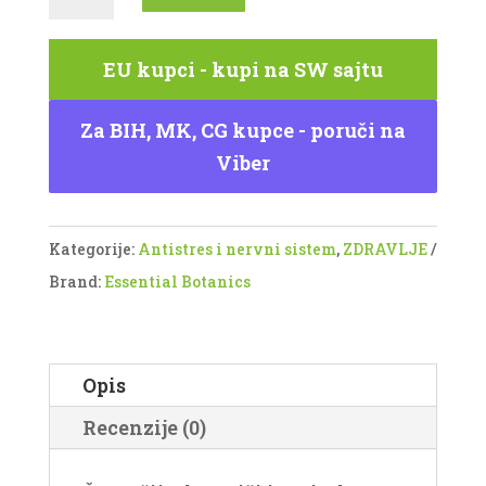
šiitake,
reiši
EU kupci - kupi na SW sajtu
i
maitake
Za BIH, MK, CG kupce - poruči na
-
Viber
Tree
Mushroom
Complex
Kategorije:
Antistres i nervni sistem
,
ZDRAVLJE
-
Brand:
Essential Botanics
Siberian
Wellness
količina
Opis
Recenzije (0)