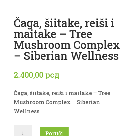
Čaga, šiitake, reiši i
maitake – Tree
Mushroom Complex
– Siberian Wellness
2.400,00
рсд
Čaga, šiitake, reiši i maitake – Tree
Mushroom Complex – Siberian
Wellness
Čaga,
Poruči