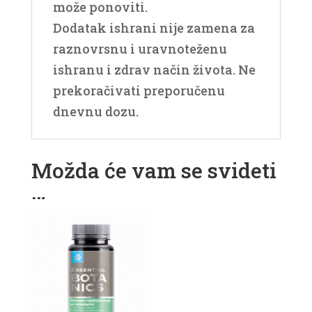
može ponoviti.
Dodatak ishrani nije zamena za
raznovrsnu i uravnoteženu
ishranu i zdrav način života. Ne
prekoračivati preporučenu
dnevnu dozu.
Možda će vam se svideti
…