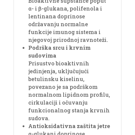
Bioaktivne supstance poput
α- i β-glukana, polifenola i
lentinana doprinose
održavanju normalne
funkcije imunog sistema i
njegovoj prirodnoj ravnoteži.
Podrška srcu i krvnim
sudovima
Prisustvo bioaktivnih
jedinjenja, uključujući
betulinsku kiselinu,
povezano je sa podrškom
normalnom lipidnom profilu,
cirkulaciji i očuvanju
funkcionalnog stanja krvnih
sudova.
Antioksidativna zaštita jetre
α-glukani doprinose