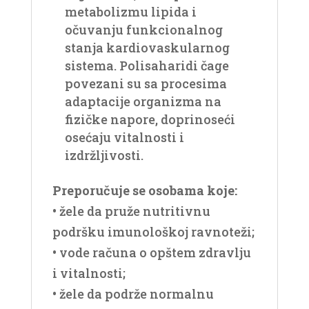
metabolizmu lipida i
očuvanju funkcionalnog
stanja kardiovaskularnog
sistema. Polisaharidi čage
povezani su sa procesima
adaptacije organizma na
fizičke napore, doprinoseći
osećaju vitalnosti i
izdržljivosti.
Preporučuje se osobama koje:
• žele da pruže nutritivnu
podršku imunološkoj ravnoteži;
• vode računa o opštem zdravlju
i vitalnosti;
• žele da podrže normalnu