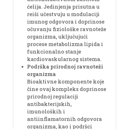
ćelija. Jedinjenja prisutna u
reiši učestvuju u modulaciji
imunog odgovora i doprinose
očuvanju fiziološke ravnoteže
organizma, uključujući
procese metabolizma lipida i
funkcionalno stanje
kardiovaskularnog sistema.
Podrška prirodnoj ravnoteži
organizma
Bioaktivne komponente koje
čine ovaj kompleks doprinose
prirodnoj regulaciji
antibakterijskih,
imunoloških i
antiinflamatornih odgovora
organizma, kao i podršci