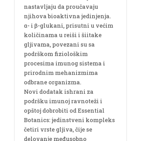
nastavljaju da proučavaju
njihova bioaktivna jedinjenja.
α- i β-glukani, prisutni u većim
količinama u reiši i šiitake
gljivama, povezani su sa
podrškom fiziološkim
procesima imunog sistema i
prirodnim mehanizmima
odbrane organizma.
Novi dodatak ishrani za
podršku imunoj ravnoteži i
opštoj dobrobiti od Essential
Botanics: jedinstveni kompleks
četiri vrste gljiva, čije se
delovanje međusobno