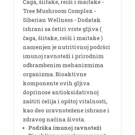
Čaga, šiitake, reiši i maitake -
Tree Mushroom Complex -
Siberian Wellness - Dodatak
ishrani sa četiri vrste gljiva (
čaga, šiitake, reiši i maitake )
namenjen je nutritivnoj podršci
imunoj ravnoteži i prirodnim
odbrambenim mehanizmima
organizma. Bioaktivne
komponente ovih gljiva
doprinose antioksidativnoj
zaštiti ćelija i opštoj vitalnosti,
kao deo uravnotežene ishrane i
zdravog načina života.
Podrška imunoj ravnoteži