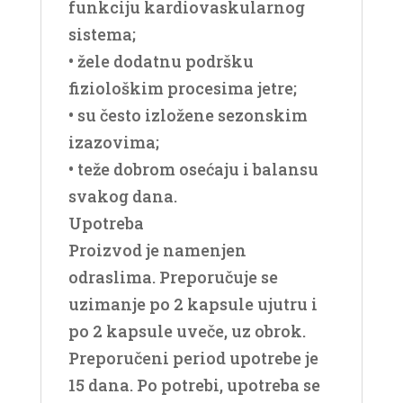
funkciju kardiovaskularnog
sistema;
• žele dodatnu podršku
fiziološkim procesima jetre;
• su često izložene sezonskim
izazovima;
• teže dobrom osećaju i balansu
svakog dana.
Upotreba
Proizvod je namenjen
odraslima. Preporučuje se
uzimanje po 2 kapsule ujutru i
po 2 kapsule uveče, uz obrok.
Preporučeni period upotrebe je
15 dana. Po potrebi, upotreba se