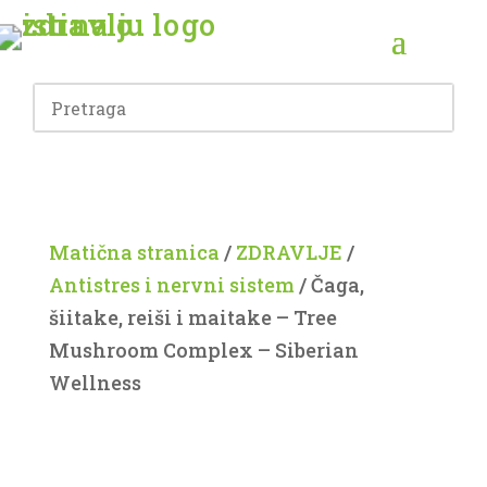
Matična stranica
/
ZDRAVLJE
/
Antistres i nervni sistem
/ Čaga,
šiitake, reiši i maitake – Tree
Mushroom Complex – Siberian
Wellness