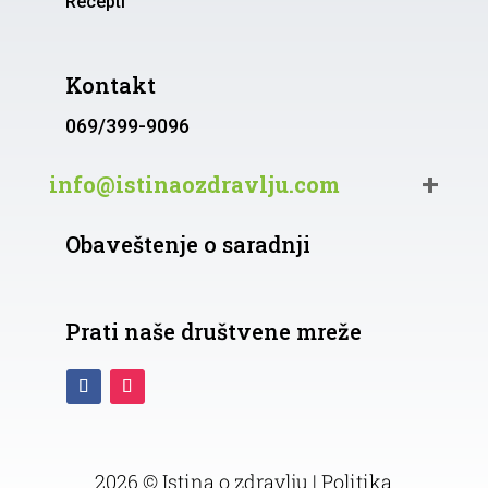
Recepti
Kontakt
069/399-9096
info@istinaozdravlju.com
Obaveštenje o saradnji
Prati naše društvene mreže
2026 © Istina o zdravlju |
Politika