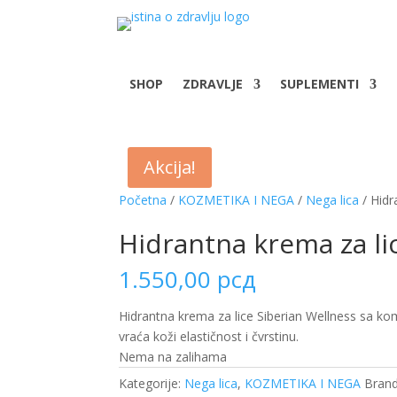
SHOP
ZDRAVLJE
SUPLEMENTI
Akcija!
Početna
/
KOZMETIKA I NEGA
/
Nega lica
/ Hidr
Hidrantna krema za li
1.550,00
рсд
Hidrantna krema za lice Siberian Wellness sa kom
vraća koži elastičnost i čvrstinu.
Nema na zalihama
Kategorije:
Nega lica
,
KOZMETIKA I NEGA
Bran