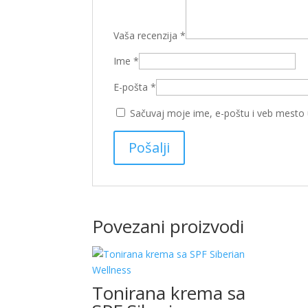
Vaša recenzija
*
Ime
*
E-pošta
*
Sačuvaj moje ime, e-poštu i veb mesto
Povezani proizvodi
Tonirana krema sa