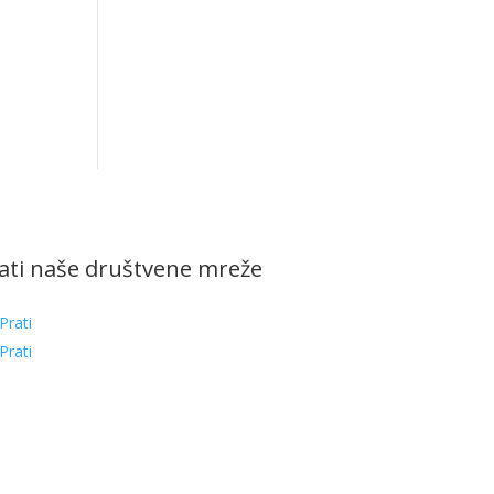
ati naše društvene mreže
Prati
Prati