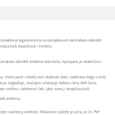
– bioaktivna lagana krema sa kompleksom ekstrakata sibirskih
raća koži elastičnost i čvrstinu.
akata sibirskih endema vlaži kožu, ispunjava je vitalnošću i
 crveni javor i Banks bor) dubinski vlaži i zadržava vlagu u koži,
icus zaglađuje, značajno smanjuje dubinu i broj finih bora,
je svežinu i udobnost čak i jako suvoj i atopičnoj koži.
skih endema.
žen sunčevoj svetlosti. Efikasnost zaštite je veća za 21,7%*.