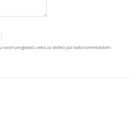
 u ovom pregledaču veba za sledeći put kada komentarišem.