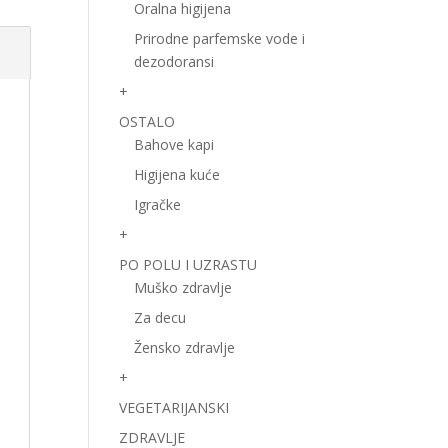
Oralna higijena
Prirodne parfemske vode i
dezodoransi
+
OSTALO
Bahove kapi
Higijena kuće
Igračke
+
PO POLU I UZRASTU
Muško zdravlje
Za decu
Žensko zdravlje
+
VEGETARIJANSKI
ZDRAVLJE