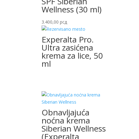
SPF Siberian
Wellness (30 ml)
3.400,00
рсд
Experalta Pro.
Ultra zasićena
krema za lice, 50
ml
Obnavljajuća
noćna krema
Siberian Wellness
(Experalta