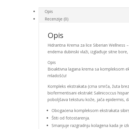
Opis
Recenzije (0)
Opis
Hidrantna Krema za lice Siberian Wellness 
endema dubinski vlaži, izglađuje sitne bore, v
Opis
Bioaktivna lagana krema sa kompleksom ekstr
mladošću!
Kompleks ekstrakata (crna smrča, žuta breza,
biofermentisani ekstrakt Salinicoccus hispan
poboljšava teksturu kože, jača epidermis, da
Obogaćena kompleksom ekstrakata sibir
Štiti od fotostarenja.
Smanjuje razgradnju kolagena kada je izlo