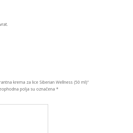
vrat.
drantna krema za lice Siberian Wellness (50 ml)“
eophodna polja su označena
*