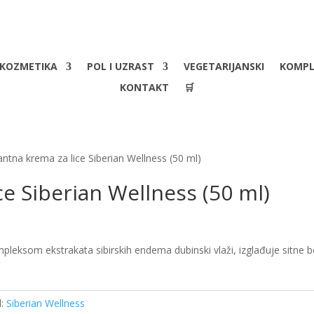
KOZMETIKA
POL I UZRAST
VEGETARIJANSKI
KOMPL
KONTAKT
🛒
antna krema za lice Siberian Wellness (50 ml)
ce Siberian Wellness (50 ml)
pleksom ekstrakata sibirskih endema dubinski vlaži, izglađuje sitne b
d:
Siberian Wellness