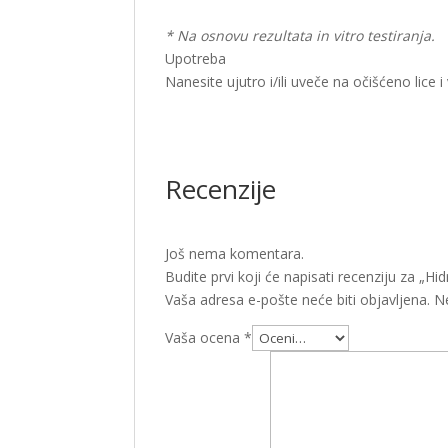
* Na osnovu rezultata in vitro testiranja.
Upotreba
Nanesite ujutro i/ili uveče na očišćeno lice i 
Recenzije
Još nema komentara.
Budite prvi koji će napisati recenziju za „Hi
Vaša adresa e-pošte neće biti objavljena.
N
Vaša ocena
*