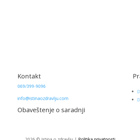
Kontakt
Pr
069/399-9096
info@istinaozdravlju.com
Obaveštenje o saradnji
2026 © Istina o zdravlju |
Politika privatnosti