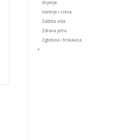
dojenje
Varenje i creva
Zaštita vida
Zdrava jetra
Zglobovi i hrskavica
+