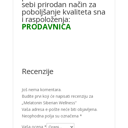
sebi prirodan način za
poboljšanje kvaliteta sna
i raspoloženja:
PRODAVNICA
Recenzije
Još nema komentara.
Budite prvi koji će napisati recenziju za
„Melatonin Siberian Wellness“
Vaša adresa e-pošte neće biti objavljena.
Neophodna polja su označena
*
Vaša ocena
*