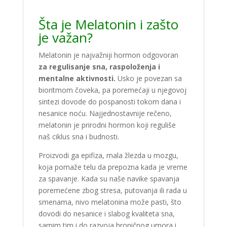
Šta je Melatonin i zašto
je važan?
Melatonin je najvažniji hormon odgovoran
za regulisanje sna, raspoloženja i
mentalne aktivnosti.
Usko je povezan sa
bioritmom čoveka, pa poremećaji u njegovoj
sintezi dovode do pospanosti tokom dana i
nesanice noću. Najjednostavnije rečeno,
melatonin je prirodni hormon koji reguliše
naš ciklus sna i budnosti.
Proizvodi ga epifiza, mala žlezda u mozgu,
koja pomaže telu da prepozna kada je vreme
za spavanje. Kada su naše navike spavanja
poremećene zbog stresa, putovanja ili rada u
smenama, nivo melatonina može pasti, što
dovodi do nesanice i slabog kvaliteta sna,
samim tim i do razvoja hroničnog umora i