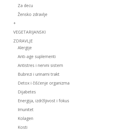
Za decu
Žensko zdravlje
+
VEGETARIJANSKI
ZDRAVLJE
Alergije
Anti-age suplementi
Antistres i nervni sistem
Bubrezi i urinarni trakt
Detox i čišćenje organizma
Dijabetes
Energija, izdržljivost i fokus
Imunitet
Kolagen
Kosti