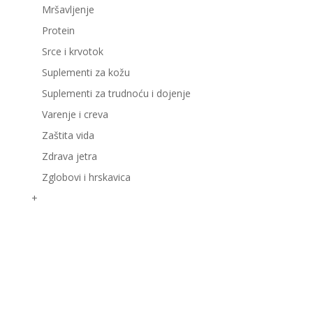
Mršavljenje
Protein
Srce i krvotok
Suplementi za kožu
Suplementi za trudnoću i dojenje
Varenje i creva
Zaštita vida
Zdrava jetra
Zglobovi i hrskavica
+
Korisni linkovi