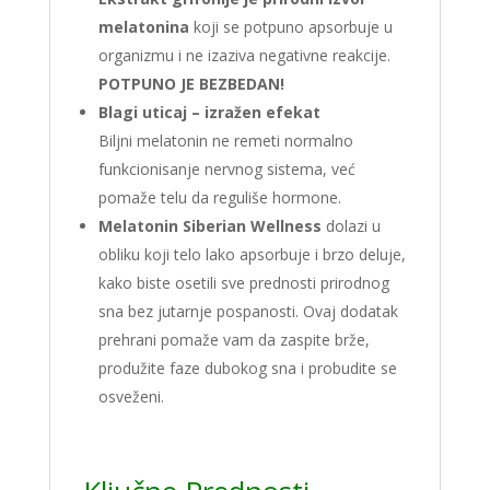
melatonina
koji se potpuno apsorbuje u
organizmu i ne izaziva negativne reakcije.
POTPUNO JE BEZBEDAN!
Blagi uticaj – izražen efekat
Biljni melatonin ne remeti normalno
funkcionisanje nervnog sistema, već
pomaže telu da reguliše hormone.
Melatonin Siberian Wellness
dolazi u
obliku koji telo lako apsorbuje i brzo deluje,
kako biste osetili sve prednosti prirodnog
sna bez jutarnje pospanosti. Ovaj dodatak
prehrani pomaže vam da zaspite brže,
produžite faze dubokog sna i probudite se
osveženi.