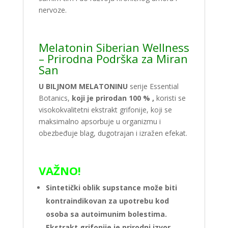
nervoze.
Melatonin Siberian Wellness
– Prirodna Podrška za Miran
San
U BILJNOM MELATONINU
serije Essential
Botanics,
koji je prirodan 100 % ,
koristi se
visokokvalitetni ekstrakt grifonije, koji se
maksimalno apsorbuje u organizmu i
obezbeđuje blag, dugotrajan i izražen efekat.
VAŽNO!
Sintetički oblik supstance može biti
kontraindikovan za upotrebu kod
osoba sa autoimunim bolestima.
Ekstrakt grifonije je prirodni izvor