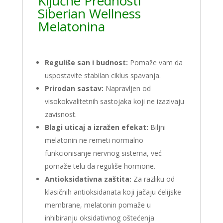
Ključne Prednosti
Siberian Wellness
Melatonina
Reguliše san i budnost:
Pomaže vam da
uspostavite stabilan ciklus spavanja.
Prirodan sastav:
Napravljen od
visokokvalitetnih sastojaka koji ne izazivaju
zavisnost.
Blagi uticaj a izražen efekat:
Biljni
melatonin ne remeti normalno
funkcionisanje nervnog sistema, već
pomaže telu da reguliše hormone.
Antioksidativna zaštita:
Za razliku od
klasičnih antioksidanata koji jačaju ćelijske
membrane, melatonin pomaže u
inhibiranju oksidativnog oštećenja