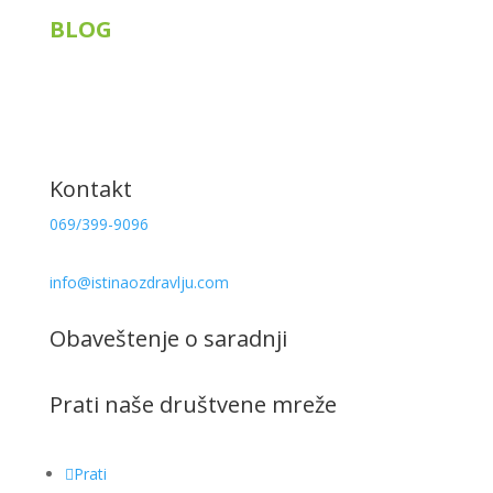
BLOG
Siberian Wellness
Tiens
Knjige
Recepti
Kontakt
069/399-9096
info@istinaozdravlju.com
Obaveštenje o saradnji
Prati naše društvene mreže
Prati