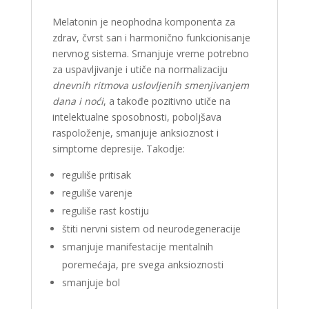
Melatonin je neophodna komponenta za
zdrav, čvrst san i harmonično funkcionisanje
nervnog sistema. Smanjuje vreme potrebno
za uspavljivanje i utiče na normalizaciju
dnevnih ritmova uslovljenih smenjivanjem
dana i noći
, a takođe pozitivno utiče na
intelektualne sposobnosti, poboljšava
raspoloženje, smanjuje anksioznost i
simptome depresije. Takodje:
reguliše pritisak
reguliše varenje
reguliše rast kostiju
štiti nervni sistem od neurodegeneracije
smanjuje manifestacije mentalnih
poremećaja, pre svega anksioznosti
smanjuje bol