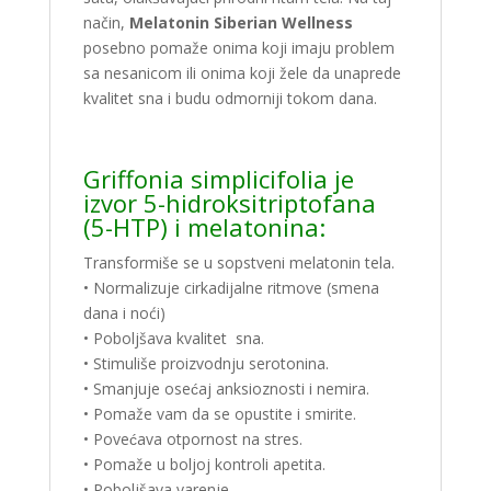
način,
Melatonin Siberian Wellness
posebno pomaže onima koji imaju problem
sa nesanicom ili onima koji žele da unaprede
kvalitet sna i budu odmorniji tokom dana.
Griffonia simplicifolia je
izvor 5-hidroksitriptofana
(5-HTP) i melatonina:
Transformiše se u sopstveni melatonin tela.
• Normalizuje cirkadijalne ritmove (smena
dana i noći)
• Poboljšava kvalitet sna.
• Stimuliše proizvodnju serotonina.
• Smanjuje osećaj anksioznosti i nemira.
• Pomaže vam da se opustite i smirite.
• Povećava otpornost na stres.
• Pomaže u boljoj kontroli apetita.
• Poboljšava varenje.