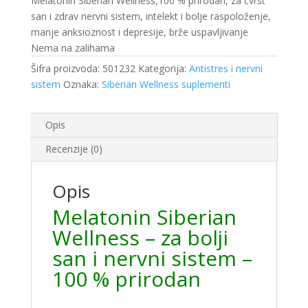
Melatonin Siberian Wellness,100 % prirodan, za čvrst
san i zdrav nervni sistem, intelekt i bolje raspoloženje,
manje anksioznost i depresije, brže uspavljivanje
Nema na zalihama
Šifra proizvoda:
501232
Kategorija:
Antistres i nervni
sistem
Oznaka:
Siberian Wellness suplementi
Opis
Recenzije (0)
Opis
Melatonin Siberian
Wellness – za bolji
san i nervni sistem –
100 % prirodan