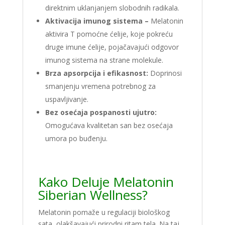
direktnim uklanjanjem slobodnih radikala.
Aktivacija imunog sistema –
Melatonin
aktivira T pomoćne ćelije, koje pokreću
druge imune ćelije, pojačavajući odgovor
imunog sistema na strane molekule.
Brza apsorpcija i efikasnost:
Doprinosi
smanjenju vremena potrebnog za
uspavljivanje.
Bez osećaja pospanosti ujutro:
Omogućava kvalitetan san bez osećaja
umora po buđenju.
Kako Deluje Melatonin
Siberian Wellness?
Melatonin pomaže u regulaciji biološkog
sata, olakšavajući prirodni ritam tela. Na taj