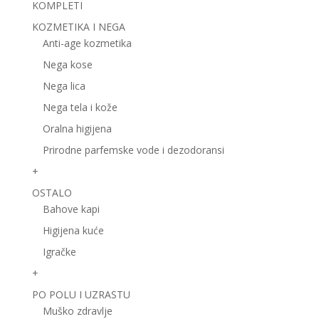
KOMPLETI
KOZMETIKA I NEGA
Anti-age kozmetika
Nega kose
Nega lica
Nega tela i kože
Oralna higijena
Prirodne parfemske vode i dezodoransi
+
OSTALO
Bahove kapi
Higijena kuće
Igračke
+
PO POLU I UZRASTU
Muško zdravlje