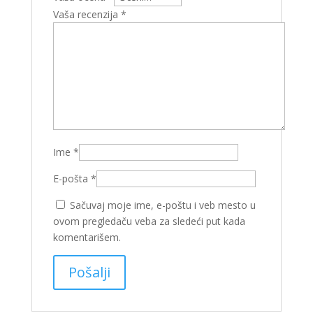
Vaša recenzija
*
Ime
*
E-pošta
*
Sačuvaj moje ime, e-poštu i veb mesto u
ovom pregledaču veba za sledeći put kada
komentarišem.