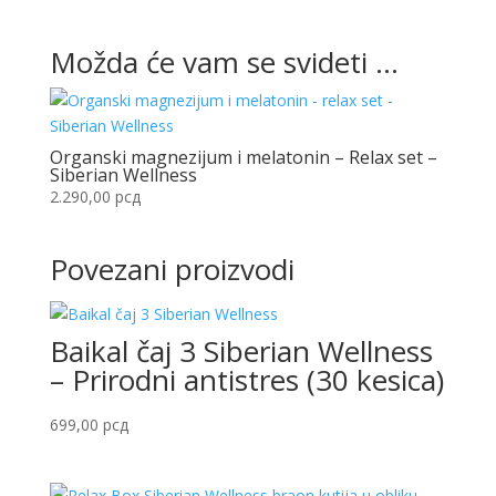
Možda će vam se svideti …
Organski magnezijum i melatonin – Relax set –
Siberian Wellness
2.290,00
рсд
Povezani proizvodi
Baikal čaj 3 Siberian Wellness
– Prirodni antistres (30 kesica)
699,00
рсд