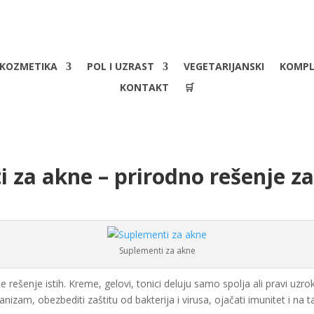
KOZMETIKA
POL I UZRAST
VEGETARIJANSKI
KOMPL
KONTAKT
🛒
 za akne – prirodno rešenje za
Suplementi za akne
 rešenje istih. Kreme, gelovi, tonici deluju samo spolja ali pravi uzro
izam, obezbediti zaštitu od bakterija i virusa, ojačati imunitet i na 