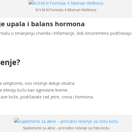
N.V.M.N Formula 4 Siberian Wellness
je upala i balans hormona
ažu u smanjenju crvenila i inflamacije, dok istovremeno podržava
šenje?
 simptome, ovo rešenje deluje iznutra.
e iritiraju kožu kao agresivne kreme.
tave kože, podržavate rad jetre, creva i hormona.
Suplementi za akne – prirodno rešenje za čistu kožu