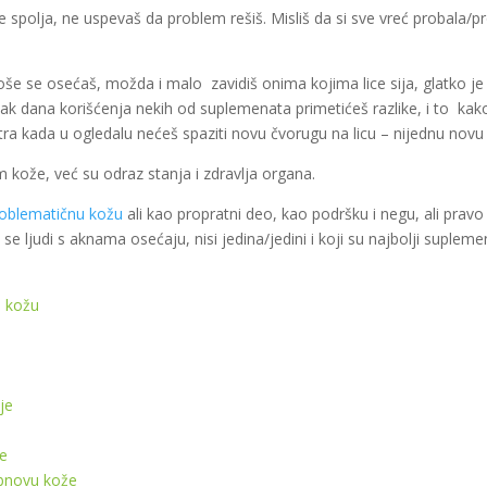
ce spolja, ne uspevaš da problem rešiš. Misliš da si sve vreć probala/p
oše se osećaš, možda i malo zavidiš onima kojima lice sija, glatko je 
ak dana korišćenja nekih od suplemenata primetićeš razlike, i to kako 
tra kada u ogledalu nećeš spaziti novu čvorugu na licu – nijednu novu 
 kože, već su odraz stanja i zdravlja organa.
roblematičnu kožu
ali kao propratni deo, kao podršku i negu, ali pravo 
 se ljudi s aknama osećaju, nisi jedina/jedini i koji su najbolji supleme
u kožu
je
že
obnovu kože