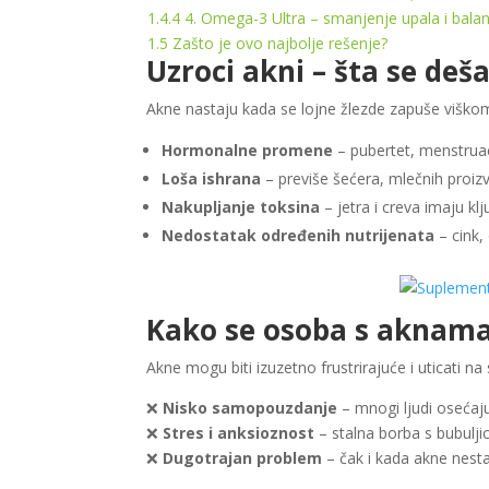
1.4.4
4. Omega-3 Ultra – smanjenje upala i bal
1.5
Zašto je ovo najbolje rešenje?
Uzroci akni – šta se deš
Akne nastaju kada se lojne žlezde zapuše viškom 
Hormonalne promene
– pubertet, menstruac
Loša ishrana
– previše šećera, mlečnih proiz
Nakupljanje toksina
– jetra i creva imaju kl
Nedostatak određenih nutrijenata
– cink,
Kako se osoba s aknama
Akne mogu biti izuzetno frustrirajuće i uticati na
❌
Nisko samopouzdanje
– mnogi ljudi osećaj
❌
Stres i anksioznost
– stalna borba s bubulji
❌
Dugotrajan problem
– čak i kada akne nestan