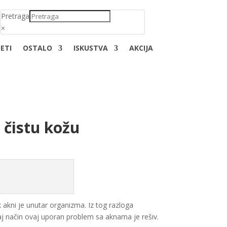
Pretraga
×
ETI
OSTALO
ISKUSTVA
AKCIJA
 čistu kožu
k akni je unutar organizma. Iz tog razloga
taj način ovaj uporan problem sa aknama je rešiv.