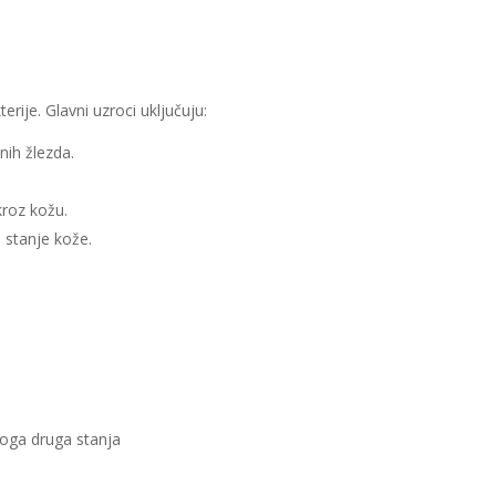
ije. Glavni uzroci uključuju:
nih žlezda.
kroz kožu.
 stanje kože.
noga druga stanja