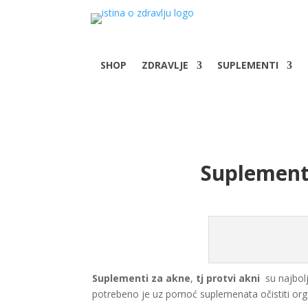
SHOP
ZDRAVLJE
SUPLEMENTI
Suplementi
Suplementi za akne
,
tj protvi akni
su najbolje
potrebeno je uz pomoć suplemenata očistiti organ