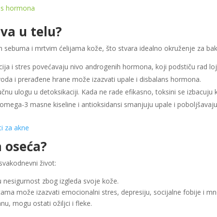
ans hormona
ava u telu?
sebuma i mrtvim ćelijama kože, što stvara idealno okruženje za bakter
ija i stres povećavaju nivo androgenih hormona, koji podstiču rad loj
voda i prerađene hrane može izazvati upale i disbalans hormona.
jučnu ulogu u detoksikaciji. Kada ne rade efikasno, toksini se izbacuju 
 omega-3 masne kiseline i antioksidansi smanjuju upale i poboljšavaju
 oseća?
 svakodnevni život:
u nesigurnost zbog izgleda svoje kože.
cama može izazvati emocionalni stres, depresiju, socijalne fobije i m
u, mogu ostati ožiljci i fleke.