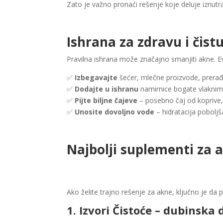
Zato je važno pronaći rešenje koje deluje iznutr
Ishrana za zdravu i čist
Pravilna ishrana može značajno smanjiti akne. Ev
✅
Izbegavajte
šećer, mlečne proizvode, prerađ
✅
Dodajte u ishranu
namirnice bogate vlaknim
✅
Pijte biljne čajeve
– posebno čaj od koprive,
✅
Unosite dovoljno vode
– hidratacija poboljš
Najbolji suplementi za 
Ako želite trajno rešenje za akne, ključno je da
1. Izvori Čistoće – dubinska 