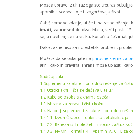
Možda upravo iz tih razloga što tretiraš bubuljji
upornih stvorova koje ti zagorčavaju život.
Gubiš samopoizdanje, utiče ti na raspoloženje, l
imati, za mesed do dva.
Mada, već i posle 15-
se, a novih nigde na vidiku. Konačno ćeš imati ju
Dakle,
akne nisu samo estetski problem, problem
Možete da se oslanjate na
prirodne kreme za p
akni, kako ih pravilna ishrana može ublažiti, kako
Sadržaj
sakrij
1
Suplementi za akne – prirodno rešenje za čist
1.1
Uzroci akni – šta se dešava u telu?
1.2
Kako se osoba s aknama oseća?
1.3
Ishrana za zdravu i čistu kožu
1.4
Najbolji suplementi za akne – prirodno rešen
1.4.1
1. Izvori Čistoće – dubinska detoksikacija
1.4.2
2. Renesans Triple Set – moćna zaštita ko
1.4.3
3. NVMN Formula 4 – vitamini A, C i E za 