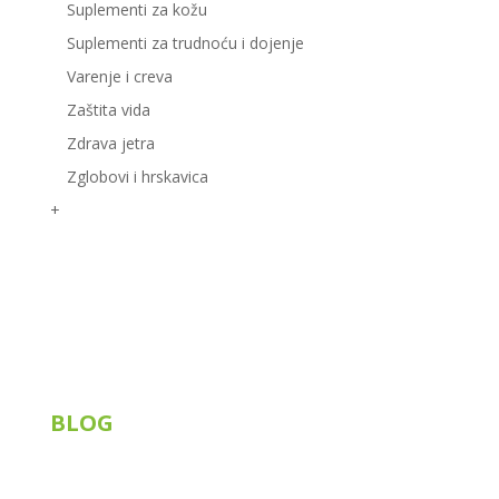
Suplementi za kožu
Suplementi za trudnoću i dojenje
Varenje i creva
Zaštita vida
Zdrava jetra
Zglobovi i hrskavica
+
Korisni linkovi
BLOG
Siberian Wellness
Tiens