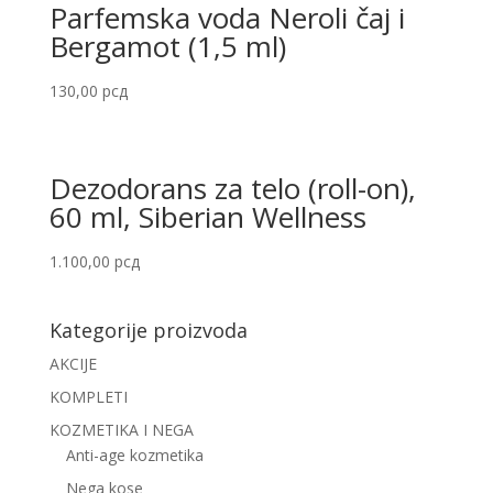
Parfemska voda Neroli čaj i
Bergamot (1,5 ml)
130,00
рсд
Dezodorans za telo (roll-on),
60 ml, Siberian Wellness
1.100,00
рсд
Kategorije proizvoda
AKCIJE
KOMPLETI
KOZMETIKA I NEGA
Anti-age kozmetika
Nega kose