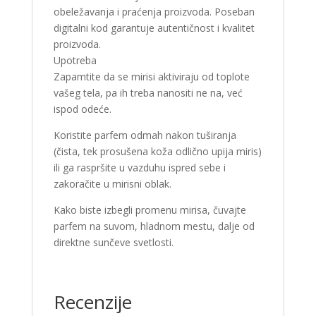
obeležavanja i praćenja proizvoda. Poseban
digitalni kod garantuje autentičnost i kvalitet
proizvoda.
Upotreba
Zapamtite da se mirisi aktiviraju od toplote
vašeg tela, pa ih treba nanositi ne na, već
ispod odeće.
Koristite parfem odmah nakon tuširanja
(čista, tek prosušena koža odlično upija miris)
ili ga raspršite u vazduhu ispred sebe i
zakoračite u mirisni oblak.
Kako biste izbegli promenu mirisa, čuvajte
parfem na suvom, hladnom mestu, dalje od
direktne sunčeve svetlosti.
Recenzije