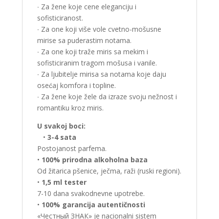
∙ Za žene koje cene eleganciju i
sofisticiranost.
∙ Za one koji više vole cvetno-mošusne
mirise sa puderastim notama.
∙ Za one koji traže miris sa mekim i
sofisticiranim tragom mošusa i vanile.
∙ Za ljubitelje mirisa sa notama koje daju
osećaj komfora i topline.
∙ Za žene koje žele da izraze svoju nežnost i
romantiku kroz miris.
U svakoj boci:
•
3-4 sata
Postojanost parfema.
•
100% prirodna alkoholna baza
Od žitarica pšenice, ječma, raži (ruski regioni).
•
1,5 ml tester
7-10 dana svakodnevne upotrebe.
•
100% garancija autentičnosti
«Честный ЗНАК» je nacionalni sistem