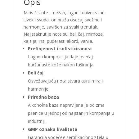
Opis
Miris čistote – nežan, lagan i univerzalan.
Uvek i svuda, on pruža osećaj svežine i
harmonije, savršen za svaki trenutak.
Najistaknutije note su: beli čaj, mimoza,
kajsija, iris, puderasti akord, vanila.
Prefinjenost i sofisticiranost
Lagana kompozicija daje osećaj
baršunaste kože nakon tuširanja.
Beli čaj
Osvežavajuća nota stvara auru mira i
harmonije.
Prirodna baza
Alkoholna baza napravljena je od zrna
pšenice u jednoj od najstarijih kompanija u
industriji.
GMP oznaka kvaliteta
Garancija vodećeg sertifikacionog tela u