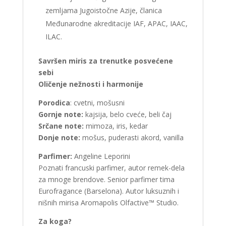
zemljama Jugoistočne Azije, članica
Međunarodne akreditacije IAF, APAC, IAAC,
ILAC.
Savršen miris za trenutke posvećene
sebi
Oličenje nežnosti i harmonije
Porodica
: cvetni, mošusni
Gornje note:
kajsija, belo cveće, beli čaj
Srčane note:
mimoza, iris, kedar
Donje note:
mošus, puderasti akord, vanilla
Parfimer:
Angeline Leporini
Poznati francuski parfimer, autor remek-dela
za mnoge brendove. Senior parfimer tima
Eurofragance (Barselona). Autor luksuznih i
nišnih mirisa Aromapolis Olfactive™ Studio.
Za koga?