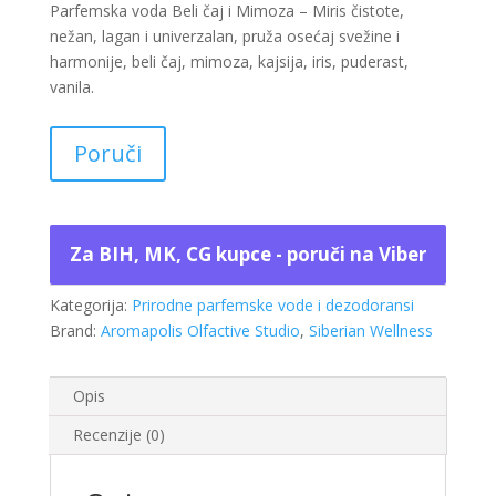
Parfemska voda Beli čaj i Mimoza – Miris čistote,
nežan, lagan i univerzalan, pruža osećaj svežine i
harmonije, beli čaj, mimoza, kajsija, iris, puderast,
vanila.
Poruči
Za BIH, MK, CG kupce - poruči na Viber
Kategorija:
Prirodne parfemske vode i dezodoransi
Brand:
Aromapolis Olfactive Studio
,
Siberian Wellness
Opis
Recenzije (0)