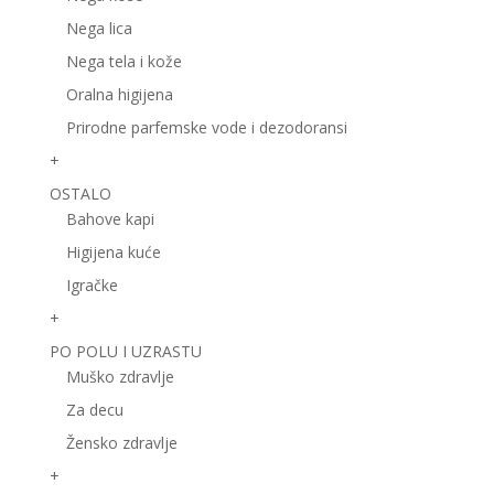
Nega lica
Nega tela i kože
Oralna higijena
Prirodne parfemske vode i dezodoransi
+
OSTALO
Bahove kapi
Higijena kuće
Igračke
+
PO POLU I UZRASTU
Muško zdravlje
Za decu
Žensko zdravlje
+