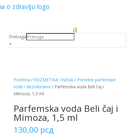
Pretraga
×
Početna
/
KOZMETIKA I NEGA
/
Prirodne parfemske
vode i dezodoransi
/ Parfemska voda Beli čaj i
Mimoza, 1,5 ml
Parfemska voda Beli čaj i
Mimoza, 1,5 ml
130,00
рсд