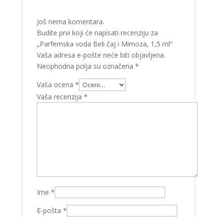
Još nema komentara.
Budite prvi koji će napisati recenziju za
„Parfemska voda Beli čaj i Mimoza, 1,5 ml“
Vaša adresa e-pošte neće biti objavljena.
Neophodna polja su označena
*
Vaša ocena
*
Vaša recenzija
*
Ime
*
E-pošta
*