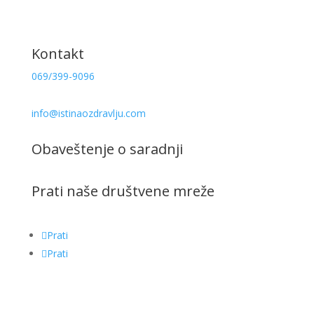
Knjige
Recepti
Kontakt
069/399-9096
info@istinaozdravlju.com
Obaveštenje o saradnji
Prati naše društvene mreže
Prati
Prati