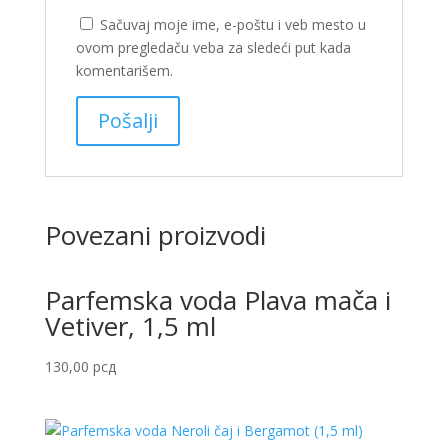
Sačuvaj moje ime, e-poštu i veb mesto u
ovom pregledaču veba za sledeći put kada
komentarišem.
Povezani proizvodi
Parfemska voda Plava mača i
Vetiver, 1,5 ml
130,00
рсд