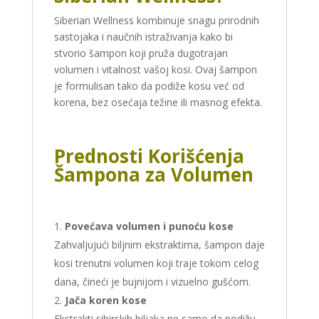
Siberian Wellness kombinuje snagu prirodnih
sastojaka i naučnih istraživanja kako bi
stvorio šampon koji pruža dugotrajan
volumen i vitalnost vašoj kosi. Ovaj šampon
je formulisan tako da podiže kosu već od
korena, bez osećaja težine ili masnog efekta.
Prednosti Korišćenja
Šampona za Volumen
Povećava volumen i punoću kose
Zahvaljujući biljnim ekstraktima, šampon daje
kosi trenutni volumen koji traje tokom celog
dana, čineći je bujnijom i vizuelno gušćom.
Jača koren kose
Ekstrakti sibirskih biljaka ne samo da podižu