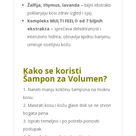
Žalfija, thymus, lavanda –
biljni ekstrakti
poklanjaju kosi zdrav izgled i sjaj.
Kompleks MULTI FEEL® od 7 biljnih
ekstrakta –
sprečava dehidriranost i
intenzivno hidrira, obnavlja lipidnu barijeru,
umiruje osetljivu kožu.
Kako se koristi
Šampon za Volumen?
Naneti manju količinu šampona na mokru
kosu.
Masirati kosu i kožu glave dok se ne stvori
bogata pena.
Isprati temeljno i po potrebi ponoviti
postupak.