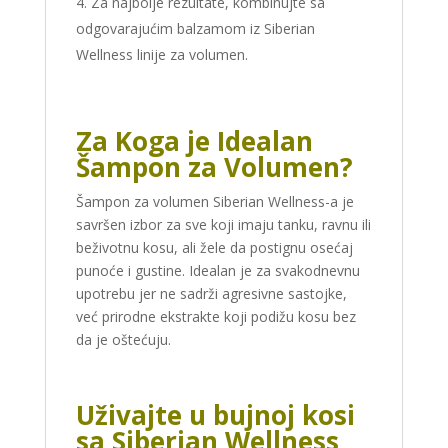
Za najbolje rezultate, kombinujte sa
odgovarajućim balzamom iz Siberian
Wellness linije za volumen.
Za Koga je Idealan
Šampon za Volumen?
Šampon za volumen Siberian Wellness-a je
savršen izbor za sve koji imaju tanku, ravnu ili
beživotnu kosu, ali žele da postignu osećaj
punoće i gustine. Idealan je za svakodnevnu
upotrebu jer ne sadrži agresivne sastojke,
već prirodne ekstrakte koji podižu kosu bez
da je oštećuju.
Uživajte u bujnoj kosi
sa Siberian Wellness