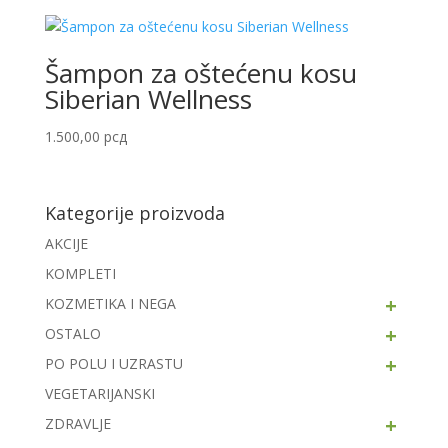
Šampon za oštećenu kosu
Siberian Wellness
1.500,00
рсд
Kategorije proizvoda
AKCIJE
KOMPLETI
+
KOZMETIKA I NEGA
+
OSTALO
+
PO POLU I UZRASTU
VEGETARIJANSKI
+
ZDRAVLJE