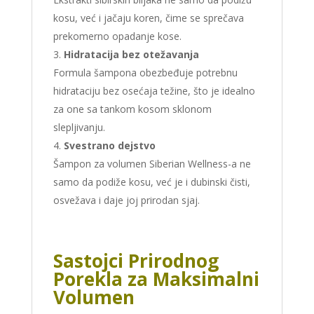
kosu, već i jačaju koren, čime se sprečava
prekomerno opadanje kose.
Hidratacija bez otežavanja
Formula šampona obezbeđuje potrebnu
hidrataciju bez osećaja težine, što je idealno
za one sa tankom kosom sklonom
slepljivanju.
Svestrano dejstvo
Šampon za volumen Siberian Wellness-a ne
samo da podiže kosu, već je i dubinski čisti,
osvežava i daje joj prirodan sjaj.
Sastojci Prirodnog
Porekla za Maksimalni
Volumen