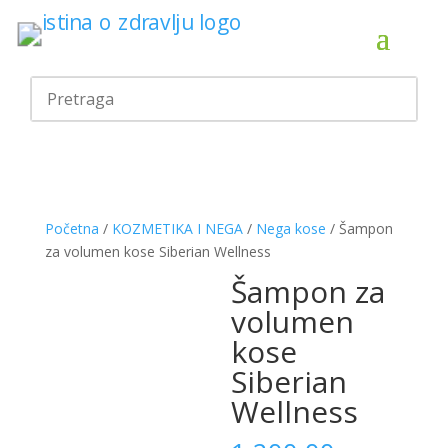
Početna
/
KOZMETIKA I NEGA
/
Nega kose
/ Šampon
za volumen kose Siberian Wellness
Šampon za
volumen
kose
Siberian
Wellness