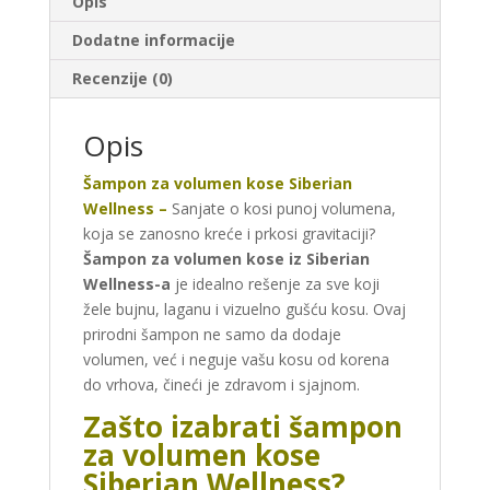
Opis
Dodatne informacije
Recenzije (0)
Opis
Šampon za volumen kose Siberian
Wellness –
Sanjate o kosi punoj volumena,
koja se zanosno kreće i prkosi gravitaciji?
Šampon za volumen kose iz Siberian
Wellness-a
je idealno rešenje za sve koji
žele bujnu, laganu i vizuelno gušću kosu. Ovaj
prirodni šampon ne samo da dodaje
volumen, već i neguje vašu kosu od korena
do vrhova, čineći je zdravom i sjajnom.
Zašto izabrati šampon
za volumen kose
Siberian Wellness?