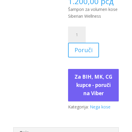
1.200,00
рсд
Šampon za volumen kose
Siberian Wellness
Šampon
za
volumen
Poruči
kose
Siberian
Wellness
količina
Za BIH, MK, CG
kupce - poruči
na Viber
Kategorija:
Nega kose