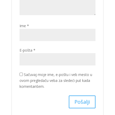
Ime
*
E-pošta
*
Sačuvaj moje ime, e-poštu i veb mesto u
ovom pregledaču veba za sledeći put kada
komentarišem.