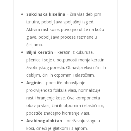
Sukcinska kiselina
– čini vlas debljom
iznutra, poboljšava spoljašnji izgled.
Aktivira rast kose, povoljno utiče na kožu
glave, poboljšava procese razmene u
ćelijama.
Biljni keratin
– keratin iz kukuruza,
pšenice i soje u potpunosti menja keratin
životinjskog porekla. Obnavlja vlasi i čini ih
debljim, čini ih otpornim i elastičnim.
Arginin
– podstiče obnavljanje
prokrvljenosti folikula vlasi, normalizuje
rast i hranjenje kose. Ova komponenta
obavija vlasi, čini ih otpornim i elastičnim,
podstiče značajno hidriranje vlasi.
Arabinogalaktan –
održavaju vlagu u
kosi, čineći je glatkom i sjajnom.