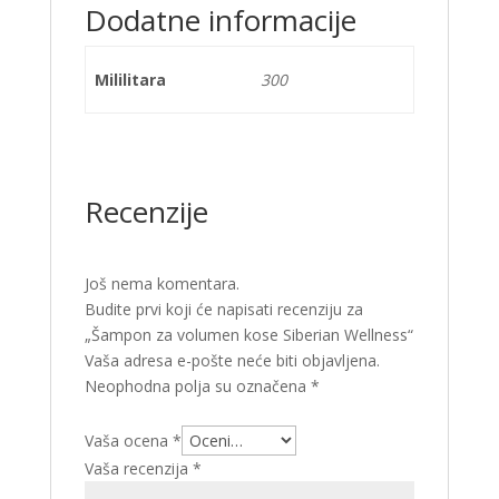
Dodatne informacije
Mililitara
300
Recenzije
Još nema komentara.
Budite prvi koji će napisati recenziju za
„Šampon za volumen kose Siberian Wellness“
Vaša adresa e-pošte neće biti objavljena.
Neophodna polja su označena
*
Vaša ocena
*
Vaša recenzija
*