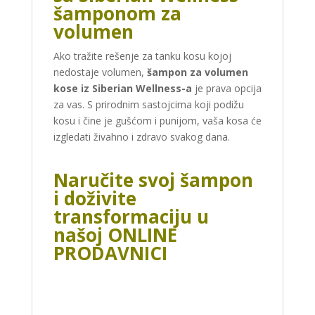
šamponom za
volumen
Ako tražite rešenje za tanku kosu kojoj
nedostaje volumen,
šampon za volumen
kose iz Siberian Wellness-a
je prava opcija
za vas. S prirodnim sastojcima koji podižu
kosu i čine je gušćom i punijom, vaša kosa će
izgledati živahno i zdravo svakog dana.
Naručite svoj šampon
i doživite
transformaciju u
našoj ONLINE
PRODAVNICI