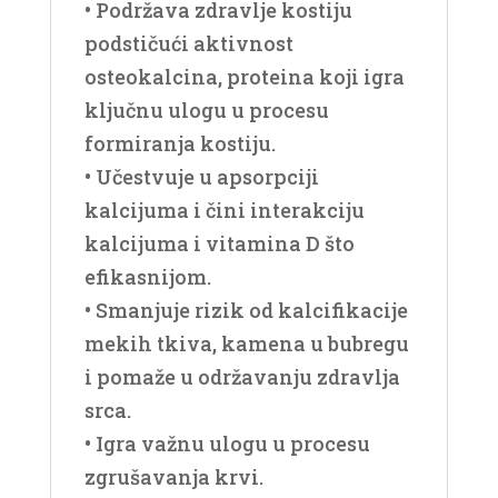
• Podržava zdravlje kostiju
podstičući aktivnost
osteokalcina, proteina koji igra
ključnu ulogu u procesu
formiranja kostiju.
• Učestvuje u apsorpciji
kalcijuma i čini interakciju
kalcijuma i vitamina D što
efikasnijom.
• Smanjuje rizik od kalcifikacije
mekih tkiva, kamena u bubregu
i pomaže u održavanju zdravlja
srca.
• Igra važnu ulogu u procesu
zgrušavanja krvi.