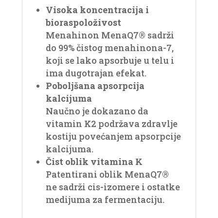
Visoka koncentracija i
bioraspoloživost
Menahinon MenaQ7® sadrži
do 99% čistog menahinona-7,
koji se lako apsorbuje u telu i
ima dugotrajan efekat.
Poboljšana apsorpcija
kalcijuma
Naučno je dokazano da
vitamin K2 podržava zdravlje
kostiju povećanjem apsorpcije
kalcijuma.
Čist oblik vitamina K
Patentirani oblik MenaQ7®
ne sadrži cis-izomere i ostatke
medijuma za fermentaciju.