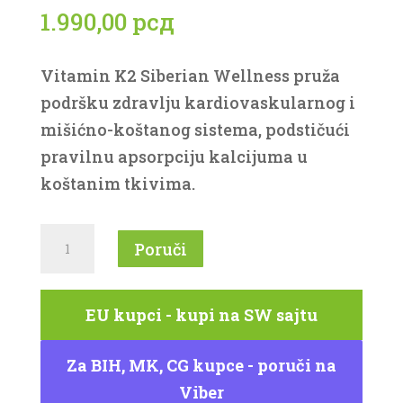
1.990,00
рсд
Vitamin K2 Siberian Wellness pruža
podršku zdravlju kardiovaskularnog i
mišićno-koštanog sistema, podstičući
pravilnu apsorpciju kalcijuma u
koštanim tkivima.
Vitamin
Poruči
K2
Siberian
EU kupci - kupi na SW sajtu
Wellness
količina
Za BIH, MK, CG kupce - poruči na
Viber