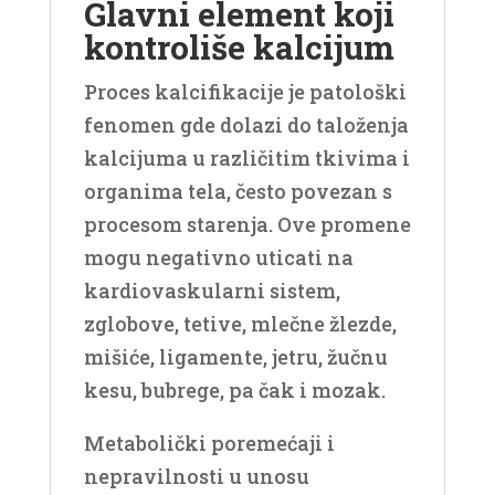
Glavni element koji
kontroliše kalcijum
Proces kalcifikacije je patološki
fenomen gde dolazi do taloženja
kalcijuma u različitim tkivima i
organima tela, često povezan s
procesom starenja. Ove promene
mogu negativno uticati na
kardiovaskularni sistem,
zglobove, tetive, mlečne žlezde,
mišiće, ligamente, jetru, žučnu
kesu, bubrege, pa čak i mozak.
Metabolički poremećaji i
nepravilnosti u unosu