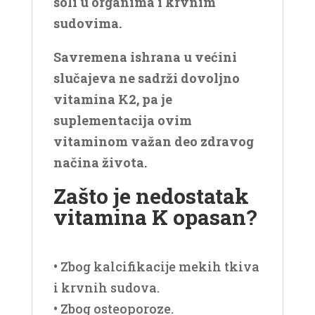
soli u organima i krvnim
sudovima.
Savremena ishrana u većini
slučajeva ne sadrži dovoljno
vitamina K2, pa je
suplementacija ovim
vitaminom važan deo zdravog
načina života.
Zašto je nedostatak
vitamina K opasan?
• Zbog kalcifikacije mekih tkiva
i krvnih sudova.
• Zbog osteoporoze.