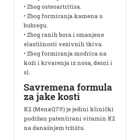
• Zbog osteoartritisa.
• Zbog formiranja kamena u
bubregu.
• Zbog ranih bora i smanjene
elastičnosti vezivnih tkiva.
• Zbog formiranja modrica na
koži i krvarenja iz nosa, desni i
sl.
Savremena formula
za jake kosti
K2 (MenaQ7®) je jedini klinički
podržan patentirani vitamin K2
na današnjem tržištu.