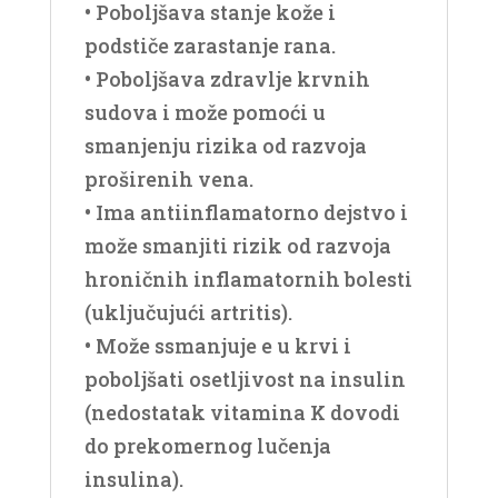
• Poboljšava stanje kože i
podstiče zarastanje rana.
• Poboljšava zdravlje krvnih
sudova i može pomoći u
smanjenju rizika od razvoja
proširenih vena.
• Ima antiinflamatorno dejstvo i
može smanjiti rizik od razvoja
hroničnih inflamatornih bolesti
(uključujući artritis).
• Može ssmanjuje e u krvi i
poboljšati osetljivost na insulin
(nedostatak vitamina K dovodi
do prekomernog lučenja
insulina).