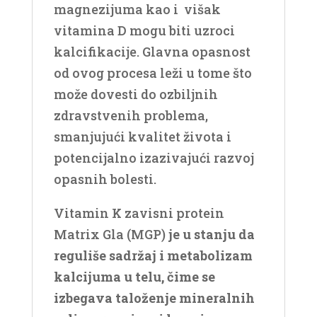
magnezijuma kao i višak
vitamina D mogu biti uzroci
kalcifikacije. Glavna opasnost
od ovog procesa leži u tome što
može dovesti do ozbiljnih
zdravstvenih problema,
smanjujući kvalitet života i
potencijalno izazivajući razvoj
opasnih bolesti.
Vitamin K zavisni protein
Matrix Gla (MGP)
je u stanju da
reguliše sadržaj i metabolizam
kalcijuma u ​​telu, čime se
izbegava taloženje mineralnih