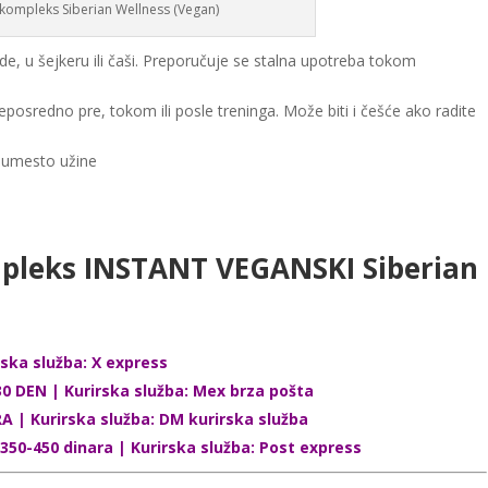
kompleks Siberian Wellness (Vegan)
ode, u šejkeru ili čaši. Preporučuje se stalna upotreba tokom
eposredno pre, tokom ili posle treninga. Može biti i češće ako radite
 umesto užine
pleks INSTANT VEGANSKI Siberian
rska služba: X express
0 DEN | Kurirska služba: Mex brza pošta
RA | Kurirska služba: DM kurirska služba
 350-450 dinara | Kurirska služba: Post express