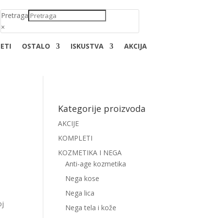
Pretraga
×
ETI
OSTALO
ISKUSTVA
AKCIJA
Kategorije proizvoda
0
AKCIJE
KOMPLETI
s
KOZMETIKA I NEGA
Anti-age kozmetika
Nega kose
Nega lica
oj
Nega tela i kože