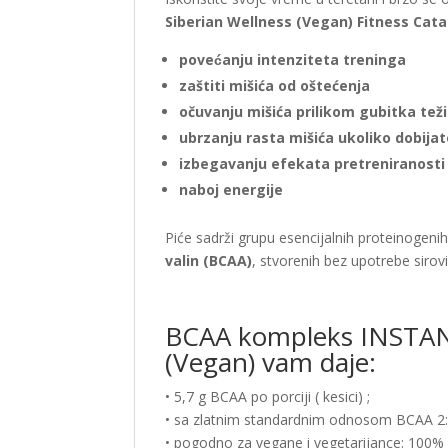
Siberian Wellness (Vegan) Fitness Cat
povećanju intenziteta treninga
zaštiti mišića od oštećenja
očuvanju mišića prilikom gubitka teži
ubrzanju rasta mišića ukoliko dobijat
izbegavanju efekata pretreniranosti
naboj energije
Piće sadrži grupu esencijalnih proteinogen
valin (BCAA)
, stvorenih bez upotrebe sirov
BCAA kompleks INSTAN
(Vegan) vam daje:
• 5,7 g BCAA po porciji ( kesici) ;
• sa zlatnim standardnim odnosom BCAA 2:
• pogodno za vegane i vegetarijance: 100%