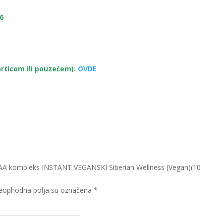
6
m
rticom ili pouzećem):
OVDE
 „BCAA kompleks INSTANT VEGANSKI Siberian Wellness (Vegan)(10
eophodna polja su označena
*