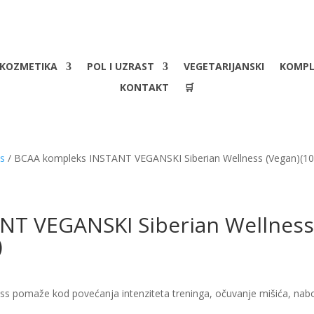
KOZMETIKA
POL I UZRAST
VEGETARIJANSKI
KOMPL
KONTAKT
🛒
us
/ BCAA kompleks INSTANT VEGANSKI Siberian Wellness (Vegan)(1
NT VEGANSKI Siberian Wellnes
)
ss pomaže kod povećanja intenziteta treninga, očuvanje mišića, nab