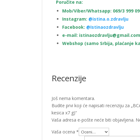
Poručite na:
Mob/Viber/Whatsapp: 069/3 999 09
Instagram:
@istina.o.zdravlju
Facebook:
@Istinaozdravlju
e-mail: istinaozdravlju@gmail.co
Webshop (samo Srbija, plaćanje ka
Recenzije
Još nema komentara.
Budite prvi koji će napisati recenziju za
kesica x7 g)“
Vaša adresa e-pošte neće biti objavljena.
N
Vaša ocena
*