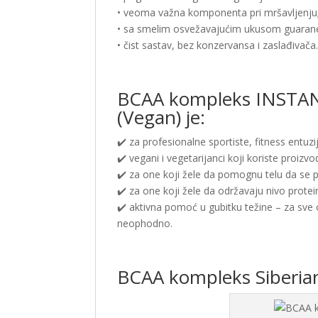
• veoma važna komponenta pri mršavljenju
• sa smelim osvežavajućim ukusom guarane,
• čist sastav, bez konzervansa i zaslađivača
BCAA kompleks INSTAN
(Vegan) je:
✔️ za profesionalne sportiste, fitness entuzij
✔️ vegani i vegetarijanci koji koriste proizv
✔️ za one koji žele da pomognu telu da se 
✔️ za one koji žele da održavaju nivo protei
✔️ aktivna pomoć u gubitku težine – za sve 
neophodno.
BCAA kompleks Siberian