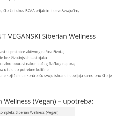
;
 što čini ukus BCAA prijatnim i osvežavajućim;
.
T VEGANSKI Siberian Wellness
aste i pristalice aktivnog načina života;
ode bez životinjskih sastojaka
pravilno oporavi nakon dužeg fizičkog napora;
na u telu do potrebne količine.
one koji žele da kontrolišu svoju ishranu i dobijaju samo ono što je
 Wellness (Vegan) – upotreba: