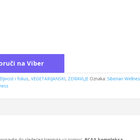
oruči na Viber
žljivost i fokus
,
VEGETARIJANSKI
,
ZDRAVLJE
Oznaka:
Siberian Wellne
lness
se oporavite do sledećeg treninga uz pomoć
BCAA kompleksa