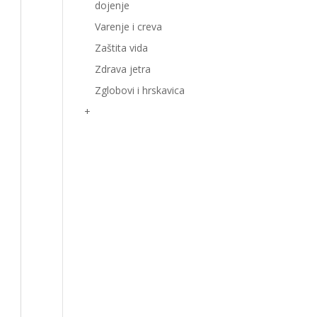
dojenje
Varenje i creva
Zaštita vida
Zdrava jetra
Zglobovi i hrskavica
+