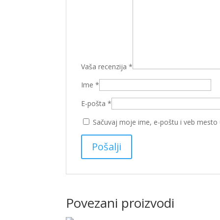
Vaša recenzija
*
Ime
*
E-pošta
*
Sačuvaj moje ime, e-poštu i veb mesto
Povezani proizvodi