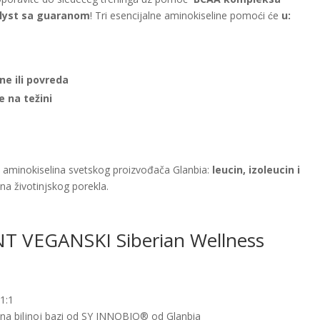
alyst sa guaranom
! Tri esencijalne aminokiseline pomoći će
u:
ne ili povreda
e na težini
ih aminokiselina svetskog proizvođača Glanbia:
leucin, izoleucin i
ina životinjskog porekla.
T VEGANSKI Siberian Wellness
1:1
 na biljnoj bazi od SY INNOBIO® od Glanbia