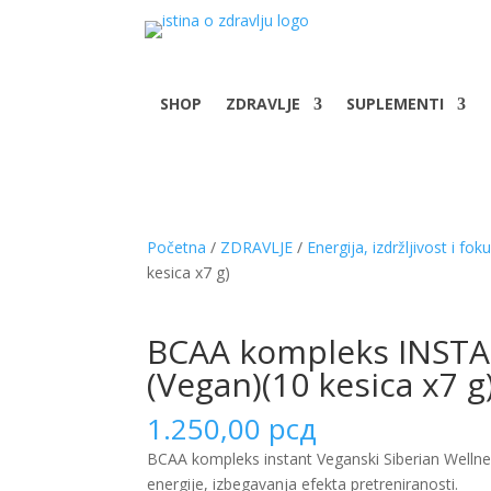
SHOP
ZDRAVLJE
SUPLEMENTI
Početna
/
ZDRAVLJE
/
Energija, izdržljivost i fok
kesica x7 g)
BCAA kompleks INSTA
(Vegan)(10 kesica x7 g
1.250,00
рсд
BCAA kompleks instant Veganski Siberian Wellne
energije, izbegavanja efekta pretreniranosti.