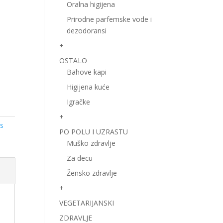
Oralna higijena
Prirodne parfemske vode i
dezodoransi
+
OSTALO
Bahove kapi
Higijena kuće
Igračke
+
ss
PO POLU I UZRASTU
Muško zdravlje
Za decu
Žensko zdravlje
+
VEGETARIJANSKI
ZDRAVLJE