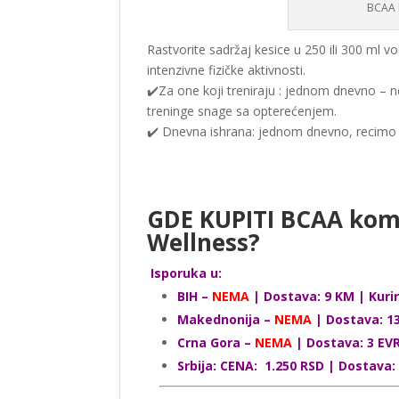
BCAA 
Rastvorite sadržaj kesice u 250 ili 300 ml v
intenzivne fizičke aktivnosti.
✔️Za one koji treniraju : jednom dnevno – n
treninge snage sa opterećenjem.
✔️ Dnevna ishrana: jednom dnevno, recimo
GDE KUPITI BCAA kom
Wellness?
Isporuka u:
BIH –
NEMA
| Dostava: 9 KM | Kuri
Makednonija –
NEMA
| Dostava: 13
Crna Gora –
NEMA
| Dostava: 3 EV
Srbija: CENA: 1.250 RSD | Dostava: