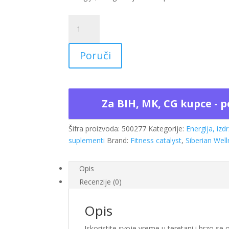
BCAA
kompleks
INSTANT
Poruči
VEGANSKI
Siberian
Wellness
(Vegan)
Za BIH, MK, CG kupce - p
(10
kesica
x7
Šifra proizvoda:
500277
Kategorije:
Energija, izdr
g)
suplementi
Brand:
Fitness catalyst
,
Siberian Wel
količina
Opis
Recenzije (0)
Opis
Iskoristite svoje vreme u teretani i brzo 