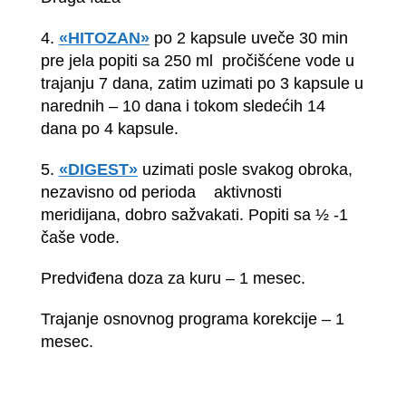
4.
«HITOZAN»
po 2 kapsule uveče 30 min
pre jela popiti sa 250 ml pročišćene vode u
trajanju 7 dana, zatim uzimati po 3 kapsule u
narednih – 10 dana i tokom sledećih 14
dana po 4 kapsule.
5.
«DIGEST»
uzimati posle svakog obroka,
nezavisno od perioda aktivnosti
meridijana, dobro sažvakati. Popiti sa ½ -1
čaše vode.
Predviđena doza za kuru – 1 mesec.
Trajanje osnovnog programa korekcije – 1
mesec.