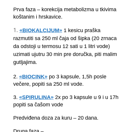
Prva faza – korekcija metabolizma u tkivima
koštanim i hrskavice.
«BIOKALCIJUM»
1 kesicu praška
razmutiti sa 250 ml čaja od šipka (20 zrnaca
da odstoji u termosu 12 sati u 1 litri vode)
uzimati ujutru 30 min pre doručka, piti malim
gutljajima.
2.
«BIOCINK»
po 3 kapsule, 1,5h posle
večere, popiti sa 250 ml vode.
3.
«SPIRULINA»
2x po 3 kapsule u 9 i u 17h
popiti sa čašom vode
Predviđena doza za kuru – 20 dana.
Druga faza –