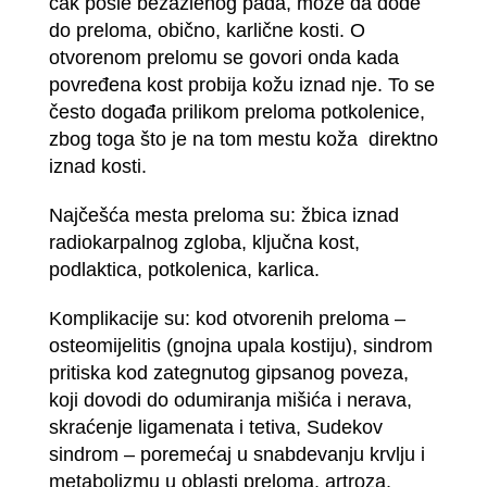
čak posle bezazlenog pada, može da dođe
do preloma, obično, karlične kosti. O
otvorenom prelomu se govori onda kada
povređena kost probija kožu iznad nje. To se
često događa prilikom preloma potkolenice,
zbog toga što je na tom mestu koža direktno
iznad kosti.
Najčešća mesta preloma su: žbica iznad
radiokarpalnog zgloba, ključna kost,
podlaktica, potkolenica, karlica.
Komplikacije su: kod otvorenih preloma –
osteomijelitis (gnojna upala kostiju), sindrom
pritiska kod zategnutog gipsanog poveza,
koji dovodi do odumiranja mišića i nerava,
skraćenje ligamenata i tetiva, Sudekov
sindrom – poremećaj u snabdevanju krvlju i
metabolizmu u oblasti preloma, artroza,