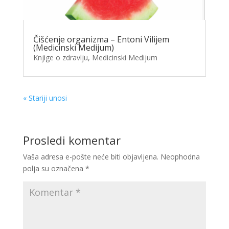
Čišćenje organizma – Entoni Vilijem
(Medicinski Medijum)
Knjige o zdravlju
,
Medicinski Medijum
« Stariji unosi
Prosledi komentar
Vaša adresa e-pošte neće biti objavljena.
Neophodna
polja su označena
*