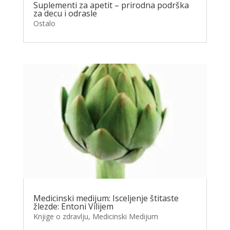
Suplementi za apetit – prirodna podrška
za decu i odrasle
Ostalo
Medicinski medijum: Isceljenje štitaste
žlezde: Entoni Vilijem
Knjige o zdravlju
,
Medicinski Medijum