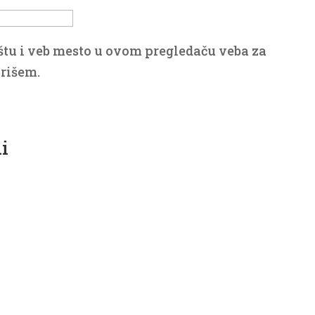
štu i veb mesto u ovom pregledaču veba za
rišem.
i