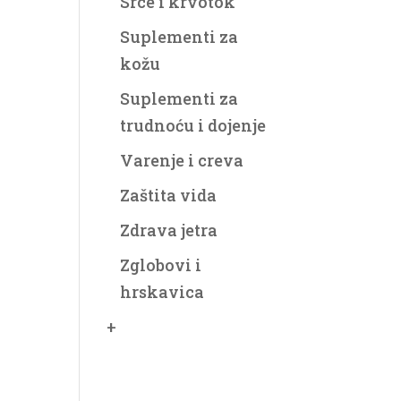
Srce i krvotok
Suplementi za
kožu
Suplementi za
trudnoću i dojenje
Varenje i creva
Zaštita vida
Zdrava jetra
Zglobovi i
hrskavica
+