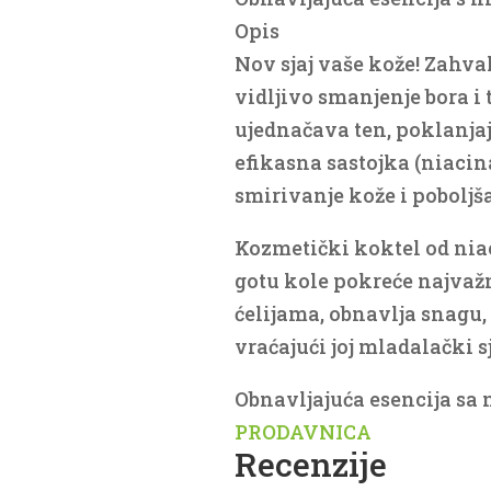
Opis
Nov sjaj vaše kože! Zahval
vidljivo smanjenje bora i 
ujednačava ten, poklanja
efikasna sastojka (niaci
smirivanje kože i poboljš
Kozmetički koktel od niac
gotu kole pokreće najvaž
ćelijama, obnavlja snagu, 
vraćajući joj mladalački sj
Obnavljajuća esencija sa
PRODAVNICA
Recenzije