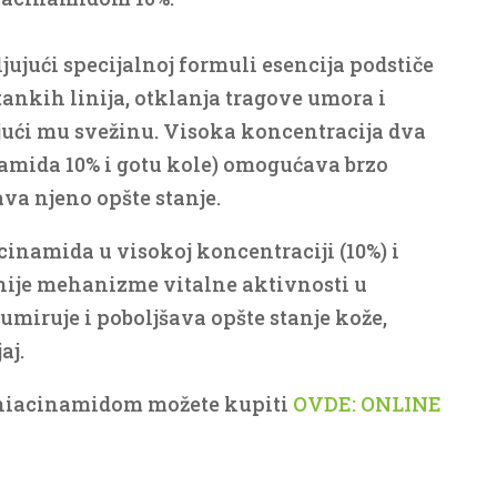
jujući specijalnoj formuli esencija podstiče
tankih linija, otklanja tragove umora i
jući mu svežinu. Visoka koncentracija dva
namida 10% i gotu kole) omogućava brzo
ava njeno opšte stanje.
inamida u visokoj koncentraciji (10%) i
nije mehanizme vitalne aktivnosti u
umiruje i poboljšava opšte stanje kože,
aj.
 niacinamidom možete kupiti
OVDE: ONLINE