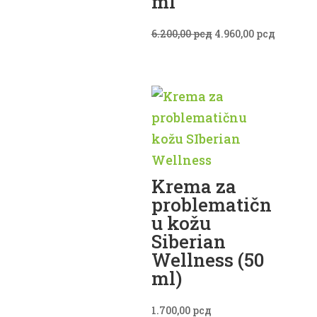
ml
Originalna
Trenutn
6.200,00
рсд
4.960,00
рсд
cena
cena
je
je:
bila:
4.960,00
6.200,00 рсд.
Krema za
problematičn
u kožu
Siberian
Wellness (50
ml)
1.700,00
рсд