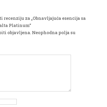
ti recenziju za „Obnavljajuća esencija sa
lta Platinum“
iti objavljena.
Neophodna polja su