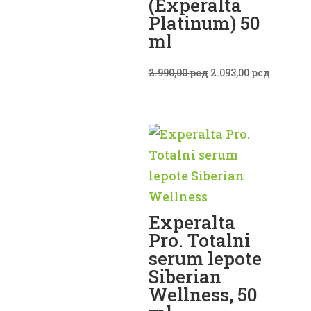
(Experalta
Platinum) 50
ml
Originalna
Trenutn
2.990,00
рсд
2.093,00
рсд
cena
cena
je
je:
bila:
2.093,00
2.990,00 рсд.
Experalta
Pro. Totalni
serum lepote
Siberian
Wellness, 50