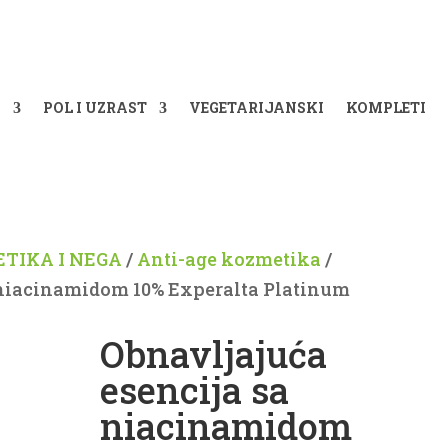
A
POL I UZRAST
VEGETARIJANSKI
KOMPLETI
TIKA I NEGA
/
Anti-age kozmetika
/
 niacinamidom 10% Experalta Platinum
Obnavljajuća
esencija sa
niacinamidom