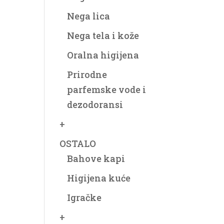
Nega lica
Nega tela i kože
Oralna higijena
Prirodne
parfemske vode i
dezodoransi
+
OSTALO
Bahove kapi
Higijena kuće
Igračke
+