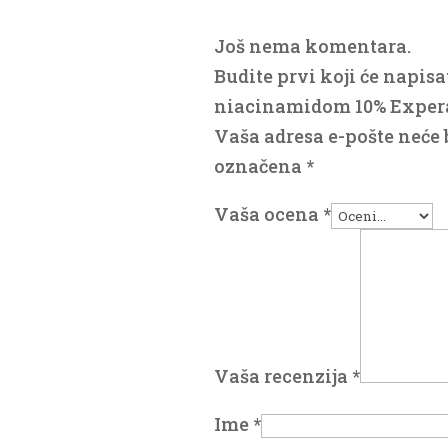
Još nema komentara.
Budite prvi koji će napisa
niacinamidom 10% Expera
Vaša adresa e-pošte neće b
označena
*
Vaša ocena
*
Vaša recenzija
*
Ime
*