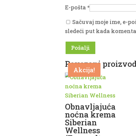
E-pošta
*
Sačuvaj moje ime, e-po
sledeći put kada komenta
Povezani proizvod
Akcija!
Akcija!
Obnavljajuća
noćna krema
Siberian
Wellness