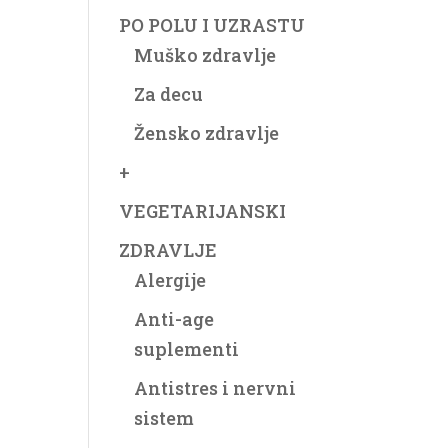
PO POLU I UZRASTU
Muško zdravlje
Za decu
Žensko zdravlje
+
VEGETARIJANSKI
ZDRAVLJE
Alergije
Anti-age
suplementi
Antistres i nervni
sistem