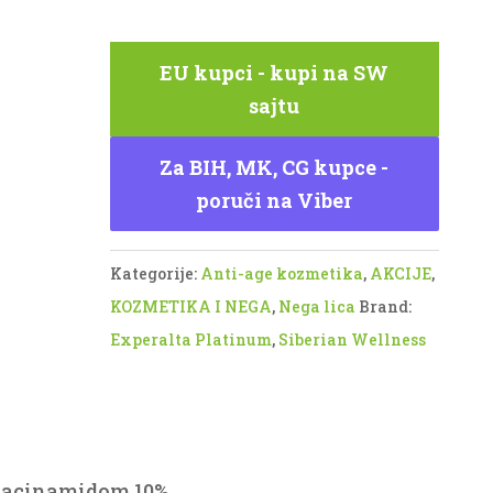
niacinamidom
10%
Experalta
EU kupci - kupi na SW
Platinum
sajtu
količina
Za BIH, MK, CG kupce -
poruči na Viber
Kategorije:
Anti-age kozmetika
,
AKCIJE
,
KOZMETIKA I NEGA
,
Nega lica
Brand:
Experalta Platinum
,
Siberian Wellness
niacinamidom 10%.