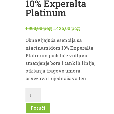
10% Experalta
Platinum
Originalna
Trenutna
1.900,00
рсд
1.425,00
рсд
cena
cena
Obnavljajuća esencija sa
je
je:
niacinamidom 10% Experalta
bila:
1.425,00 рсд.
Platinum podstiče vidljivo
1.900,00 рсд.
smanjenje bora i tankih linija,
otklanja tragove umora,
osvežava i ujednačava ten
Obnavljajuća
esencija
sa
Poruči