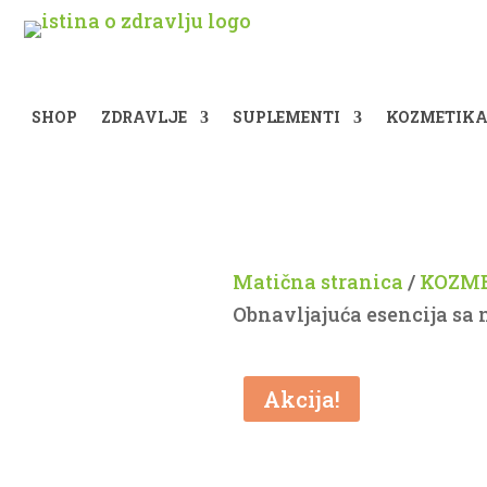
SHOP
ZDRAVLJE
SUPLEMENTI
KOZMETIK
Matična stranica
/
KOZME
Obnavljajuća esencija sa
Akcija!