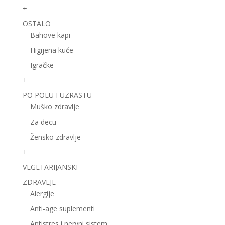
+
OSTALO
Bahove kapi
Higijena kuće
Igračke
+
PO POLU I UZRASTU
Muško zdravlje
Za decu
Žensko zdravlje
+
VEGETARIJANSKI
ZDRAVLJE
Alergije
Anti-age suplementi
Antistres i nervni sistem