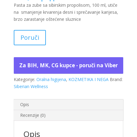
Pasta za zube sa sibirskim propolisom, 100 ml, utiče
na smanjenje krvarenja desni i sprečavanje karijesa,
brzo zarastanje oštećene sluznice
Poruči
Za BIH, MK, CG kupce - poruči na Viber
Kategorije:
Oralna higijena
,
KOZMETIKA I NEGA
Brand:
Siberian Wellness
Opis
Recenzije (0)
Opis