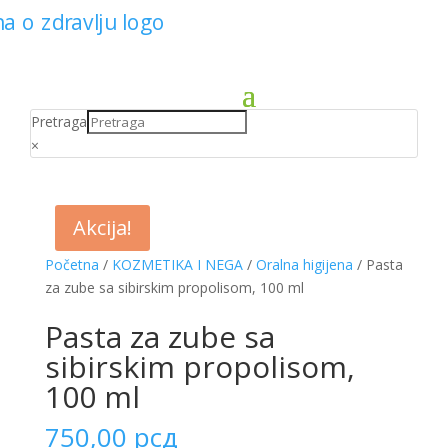
Pretraga
×
Akcija!
Početna
/
KOZMETIKA I NEGA
/
Oralna higijena
/ Pasta
za zube sa sibirskim propolisom, 100 ml
Pasta za zube sa
sibirskim propolisom,
100 ml
750,00
рсд