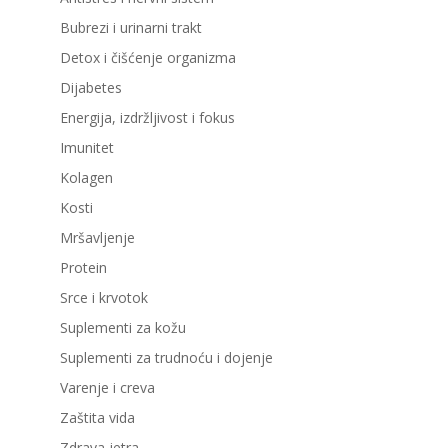
Bubrezi i urinarni trakt
Detox i čišćenje organizma
Dijabetes
Energija, izdržljivost i fokus
Imunitet
Kolagen
Kosti
Mršavljenje
Protein
Srce i krvotok
Suplementi za kožu
Suplementi za trudnoću i dojenje
Varenje i creva
Zaštita vida
Zdrava jetra