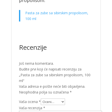
propolisom:
Pasta za zube sa sibirskim propolisom,
100 ml
Recenzije
Još nema komentara.
Budite prvi koji će napisati recenziju za
„Pasta za zube sa sibirskim propolisom, 100
ml“
Vaša adresa e-pošte neće biti objavljena.
Neophodna polja su označena
*
Vaša ocena
*
Vaša recenzija
*