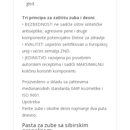
gleđ.
Tri principa za zaštitu zuba i desni:
• BEZBEDNOST: ne sadrže oštre sintetičke
antiseptike, agresivne pene i druge
komponente potencijalno štetne za zdravlje.
• KVALITET: uspešno sertifikovan u Evropskoj
uniji i većini zemalja ZND.
• JEDINSTVO: razvijena po posebnim
autorskim receptima i sadrži MAKSIMALNU
količinu korisnih komponenti.
Proizvedeno u skladu sa zahtevima
međunarodnih standarda GMP kozmetike i
ISO 9001.
Upotreba
Perite zube i okolne desni najmanje dva puta
dnevno.
Pasta za zube sa sibirskim