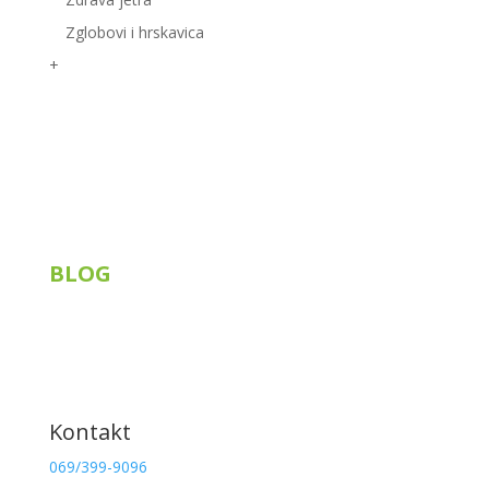
Zglobovi i hrskavica
+
Korisni linkovi
BLOG
Siberian Wellness
Tiens
Knjige
Recepti
Kontakt
069/399-9096