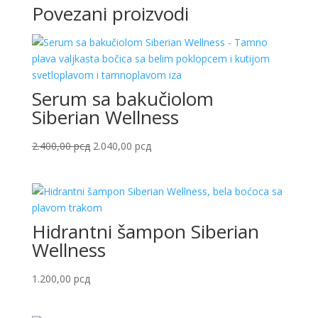
Povezani proizvodi
Serum sa bakučiolom
Siberian Wellness
Originalna
Trenutna
2.400,00
рсд
2.040,00
рсд
cena
cena
je
je:
bila:
2.040,00 рсд.
2.400,00 рсд.
Hidrantni šampon Siberian
Wellness
1.200,00
рсд