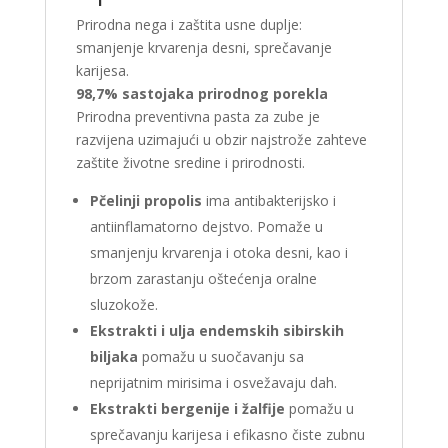
Prirodna nega i zaštita usne duplje:
smanjenje krvarenja desni, sprečavanje
karijesa.
98,7% sastojaka prirodnog porekla
Prirodna preventivna pasta za zube je
razvijena uzimajući u obzir najstrože zahteve
zaštite životne sredine i prirodnosti.
Pčelinji propolis
ima antibakterijsko i
antiinflamatorno dejstvo. Pomaže u
smanjenju krvarenja i otoka desni, kao i
brzom zarastanju oštećenja oralne
sluzokože.
Ekstrakti i ulja endemskih sibirskih
biljaka
pomažu u suočavanju sa
neprijatnim mirisima i osvežavaju dah.
Ekstrakti bergenije i žalfije
pomažu u
sprečavanju karijesa i efikasno čiste zubnu