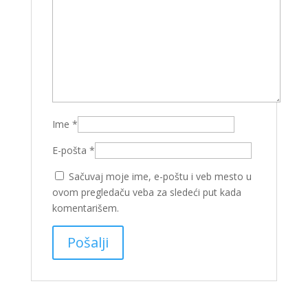
Ime
*
E-pošta
*
Sačuvaj moje ime, e-poštu i veb mesto u
ovom pregledaču veba za sledeći put kada
komentarišem.