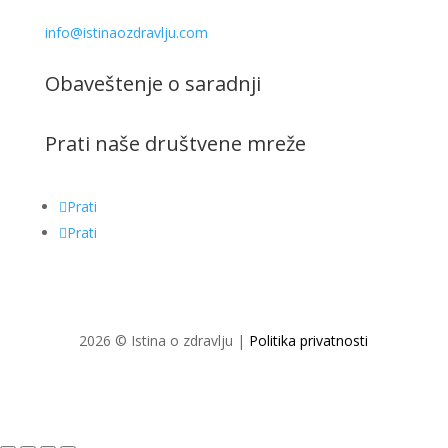
info@istinaozdravlju.com
Obaveštenje o saradnji
Prati naše društvene mreže
Prati
Prati
2026 © Istina o zdravlju |
Politika privatnosti