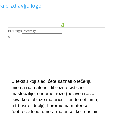
Pretraga
×
U tekstu koji sledi ćete saznati o lečenju
mioma na materici, fibrozno-cistične
mastopatije, endometrioze (pojave i rasta
tkiva koje oblaže matericu – endometijuma,
u trbušnoj duplji), fibromioma materice
(dobroćudnog tumora materice, koji nastaju