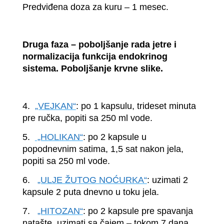
Predviđena doza za kuru – 1 mesec.
Druga faza – poboljšanje rada jetre i
normalizacija funkcija endokrinog
sistema. Poboljšanje krvne slike.
4.
„VEJKAN“
: po 1 kapsulu, trideset minuta
pre ručka, popiti sa 250 ml vode.
5.
„HOLIKAN“
: po 2 kapsule u
popodnevnim satima, 1,5 sat nakon jela,
popiti sa 250 ml vode.
6.
„ULJE ŽUTOG NOĆURKA“
: uzimati 2
kapsule 2 puta dnevno u toku jela.
7.
„HITOZAN“
: po 2 kapsule pre spavanja
natašte, uzimati sa čajem – tokom 7 dana,