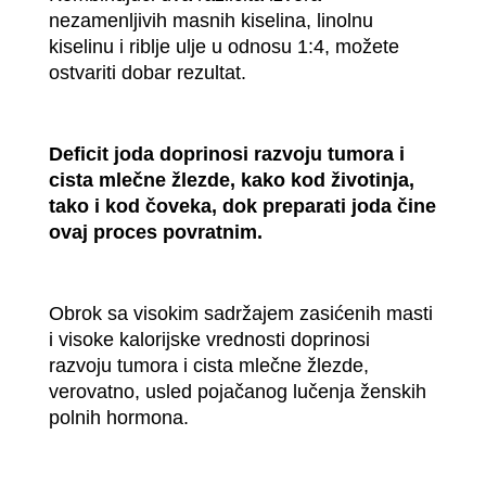
nezamenljivih masnih kiselina, linolnu
kiselinu i riblje ulje u odnosu 1:4, možete
ostvariti dobar rezultat.
Deficit joda doprinosi razvoju tumora i
cista mlečne žlezde, kako kod životinja,
tako i kod čoveka, dok preparati joda čine
ovaj proces povratnim.
Obrok sa visokim sadržajem zasićenih masti
i visoke kalorijske vrednosti doprinosi
razvoju tumora i cista mlečne žlezde,
verovatno, usled pojačanog lučenja ženskih
polnih hormona.