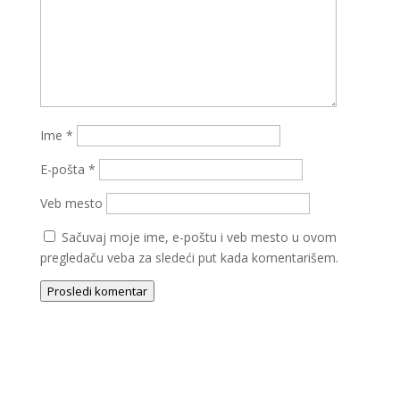
Ime
*
E-pošta
*
Veb mesto
Sačuvaj moje ime, e-poštu i veb mesto u ovom
pregledaču veba za sledeći put kada komentarišem.
Prosledi komentar