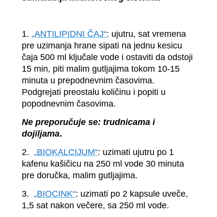
1.
„ANTILIPIDNI ČAJ“
: ujutru, sat vremena
pre uzimanja hrane sipati na jednu kesicu
čaja 500 ml ključale vode i ostaviti da odstoji
15 min, piti malim gutljajima tokom 10-15
minuta u prepodnevnim časovima.
Podgrejati preostalu količinu i popiti u
popodnevnim časovima.
Ne preporučuje se: trudnicama i
dojiljama
.
2.
„BIOKALCIJUM“
: uzimati ujutru po 1
kafenu kašičicu na 250 ml vode 30 minuta
pre doručka, malim gutljajima.
3.
„BIOCINK“
: uzimati po 2 kapsule uveče,
1,5 sat nakon večere, sa 250 ml vode.