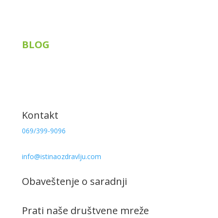
Korisni linkovi
BLOG
Siberian Wellness
Tiens
Knjige
Recepti
Kontakt
069/399-9096
info@istinaozdravlju.com
Obaveštenje o saradnji
Prati naše društvene mreže