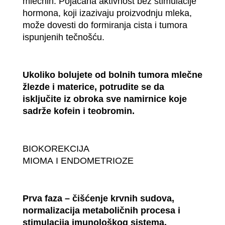
mlečnih. Pojačana aktivnost bez stimulacije
hormona, koji izazivaju proizvodnju mleka,
može dovesti do formiranja cista i tumora
ispunjenih tečnošću.
Ukoliko bolujete od bolnih tumora mlečne
žlezde i materice, potrudite se da
isključite iz obroka sve namirnice koje
sadrže kofein i teobromin.
BIOKOREKCIJA
MIOMA I ENDOMETRIOZE
Prva faza – čišćenje krvnih sudova,
normalizacija metaboličnih procesa i
stimulacija imunološkog sistema.