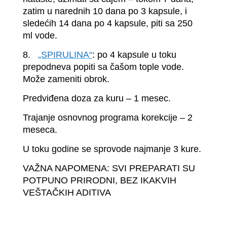
zatim u narednih 10 dana po 3 kapsule, i
sledećih 14 dana po 4 kapsule, piti sa 250
ml vode.
8.
„SPIRULINA
“
: po 4 kapsule u toku
prepodneva popiti sa čašom tople vode.
Može zameniti obrok.
Predviđena doza za kuru – 1 mesec.
Trajanje osnovnog programa korekcije – 2
meseca.
U toku godine se sprovode najmanje 3 kure.
VAŽNA NAPOMENA: SVI PREPARATI SU
POTPUNO PRIRODNI, BEZ IKAKVIH
VEŠTAČKIH ADITIVA