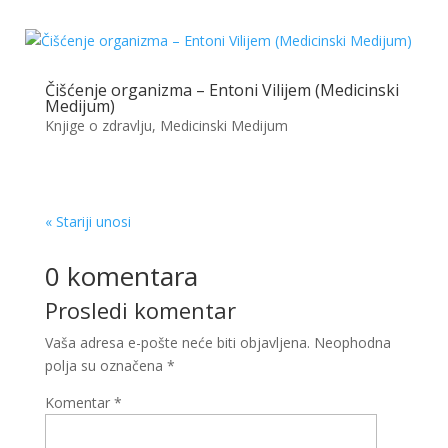
Čišćenje organizma – Entoni Vilijem (Medicinski
Medijum)
Knjige o zdravlju
,
Medicinski Medijum
« Stariji unosi
0 komentara
Prosledi komentar
Vaša adresa e-pošte neće biti objavljena.
Neophodna
polja su označena
*
Komentar
*