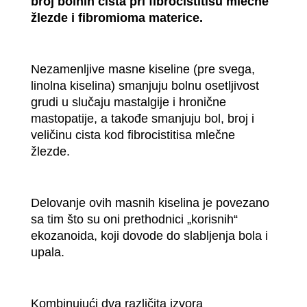
broj bolnih cista pri fibrocistitisu mlečne
žlezde i fibromioma materice.
Nezamenljive masne kiseline (pre svega,
linolna kiselina) smanjuju bolnu osetljivost
grudi u slučaju mastalgije i hronične
mastopatije, a takođe smanjuju bol, broj i
veličinu cista kod fibrocistitisa mlečne
žlezde.
Delovanje ovih masnih kiselina je povezano
sa tim što su oni prethodnici „korisnih“
ekozanoida, koji dovode do slabljenja bola i
upala.
Kombinujući dva različita izvora