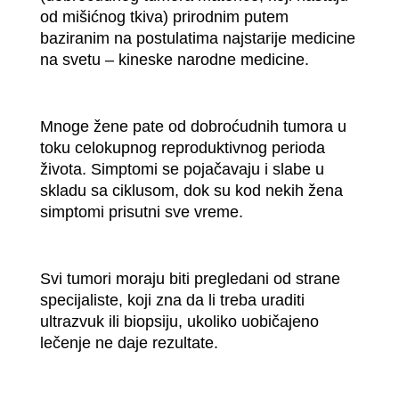
od mišićnog tkiva) prirodnim putem
baziranim na postulatima najstarije medicine
na svetu – kineske narodne medicine.
Mnoge žene pate od dobroćudnih tumora u
toku celokupnog reproduktivnog perioda
života. Simptomi se pojačavaju i slabe u
skladu sa ciklusom, dok su kod nekih žena
simptomi prisutni sve vreme.
Svi tumori moraju biti pregledani od strane
specijaliste, koji zna da li treba uraditi
ultrazvuk ili biopsiju, ukoliko uobičajeno
lečenje ne daje rezultate.