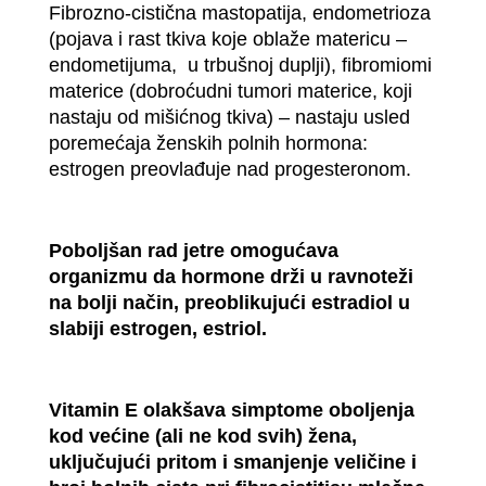
Fibrozno-cistična mastopatija, endometrioza
(pojava i rast tkiva koje oblaže matericu –
endometijuma, u trbušnoj duplji), fibromiomi
materice (dobroćudni tumori materice, koji
nastaju od mišićnog tkiva) – nastaju usled
poremećaja ženskih polnih hormona:
estrogen preovlađuje nad progesteronom.
Poboljšan rad jetre omogućava
organizmu da hormone drži u ravnoteži
na bolji način, preoblikujući estradiol u
slabiji estrogen, estriol.
Vitamin E olakšava simptome oboljenja
kod većine (ali ne kod svih) žena,
uključujući pritom i smanjenje veličine i