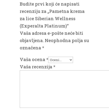
Budite prvi koji će napisati
recenziju za „Pametna krema
za lice Siberian Wellness
(Experalta Platinum)“
Vaša adresa e-pošte neće biti
objavljena.
Neophodna polja su
označena
*
Vaša ocena
*
Vaša recenzija
*