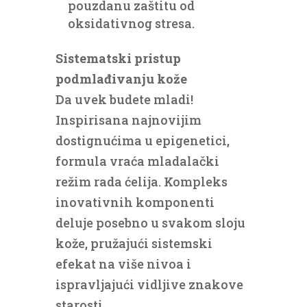
pouzdanu zaštitu od
oksidativnog stresa.
Sistematski pristup
podmlađivanju kože
Da uvek budete mladi!
Inspirisana najnovijim
dostignućima u epigenetici,
formula vraća mladalački
režim rada ćelija. Kompleks
inovativnih komponenti
deluje posebno u svakom sloju
kože, pružajući sistemski
efekat na više nivoa i
ispravljajući vidljive znakove
starosti.