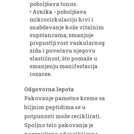
poboljšava tonus.
•
Arnika
- poboljšava
mikrocirkulaciju krvi i
snabdevanje kože vitalnim
supstancama, smanjuje
propustljivost vaskularnog
zida i povećava njegovu
elastičnost, što pomaže u
smanjenju manifestacija
rozacee.
Odgovorna lepota
Pakovanje pametne kreme sa
biljnim peptidima se u
potpunosti može reciklirati.
Spoljno telo pakovanja je
napravljeno od reciklirane