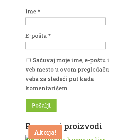
Ime
*
E-pošta
*
Sačuvaj moje ime, e-poštu i
veb mesto u ovom pregledaču
veba za sledeći put kada
komentarišem.
Povezani proizvodi
Akcija!