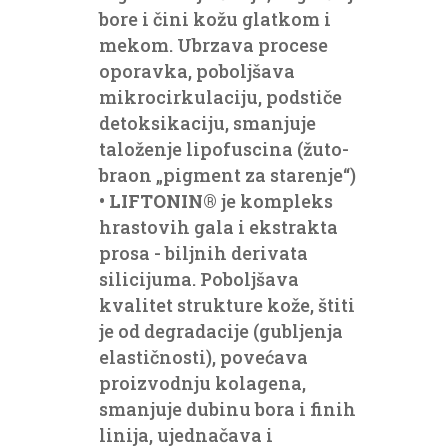
bore i čini kožu glatkom i
mekom. Ubrzava procese
oporavka, poboljšava
mikrocirkulaciju, podstiče
detoksikaciju, smanjuje
taloženje lipofuscina (žuto-
braon „pigment za starenje“)
•
LIFTONIN®
je kompleks
hrastovih gala i ekstrakta
prosa - biljnih derivata
silicijuma. Poboljšava
kvalitet strukture kože, štiti
je od degradacije (gubljenja
elastičnosti), povećava
proizvodnju kolagena,
smanjuje dubinu bora i finih
linija, ujednačava i