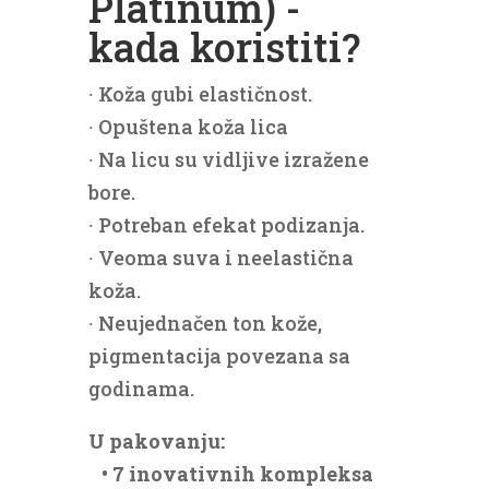
Platinum) -
kada koristiti?
∙ Koža gubi elastičnost.
∙ Opuštena koža lica
∙ Na licu su vidljive izražene
bore.
∙ Potreban efekat podizanja.
∙ Veoma suva i neelastična
koža.
∙ Neujednačen ton kože,
pigmentacija povezana sa
godinama.
U pakovanju:
• 7 inovativnih kompleksa