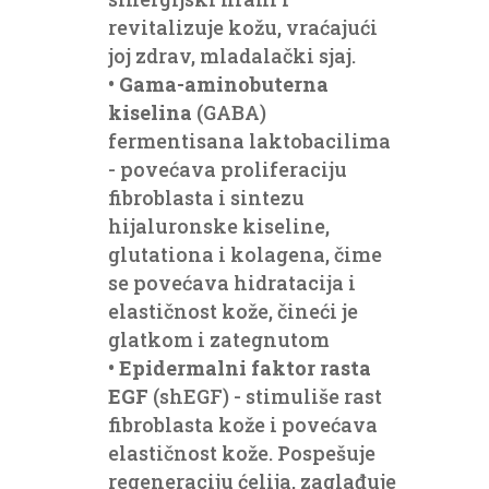
revitalizuje kožu, vraćajući
joj zdrav, mladalački sjaj.
•
Gama-aminobuterna
kiselina
(GABA)
fermentisana laktobacilima
- povećava proliferaciju
fibroblasta i sintezu
hijaluronske kiseline,
glutationa i kolagena, čime
se povećava hidratacija i
elastičnost kože, čineći je
glatkom i zategnutom
•
Epidermalni faktor rasta
EGF
(shEGF) - stimuliše rast
fibroblasta kože i povećava
elastičnost kože. Pospešuje
regeneraciju ćelija, zaglađuje