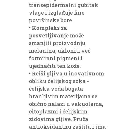
transepidermalni gubitak
vlage i izglađuje fine
površinske bore.
•
Kompleks za
posvetljivanje
može
smanjiti proizvodnju
melanina, ukloniti već
formirani pigment i
ujednačiti ten kože.
•
Reiši gljiva
u inovativnom
obliku ćelijskog soka -
ćelijska voda bogata
hranljivim materijama se
obično nalazi u vakuolama,
citoplazmi i ćelijskim
zidovima gljive. Pruža
antioksidantnu zaštitu i ima