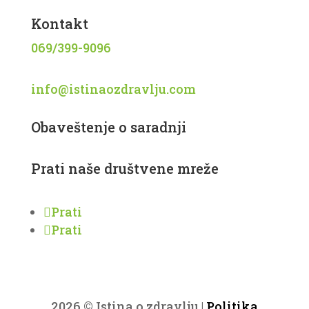
Kontakt
069/399-9096
info@istinaozdravlju.com
Obaveštenje o saradnji
Prati naše društvene mreže
Prati
Prati
2026 © Istina o zdravlju |
Politika