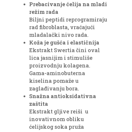
Prebacivanje ćelija na mladi
režim rada
Biljni peptidi reprogramiraju
rad fibroblasta, vraćajući
mladalački nivo rada.
Koža je gušća i elastičnija
Ekstrakt Swertia čini oval
lica jasnijim i stimuliše
proizvodnju kolagena.
Gama-aminobuterna
kiselina pomaže u
zaglađivanju bora.
Snažna antioksidativna
zaštita
Ekstrakt gljive reiši u
inovativnom obliku
ćelijskog soka pruža