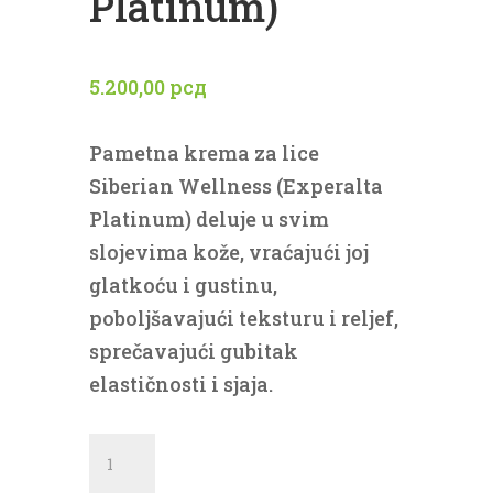
Platinum)
5.200,00
рсд
Pametna krema za lice
Siberian Wellness (Experalta
Platinum) deluje u svim
slojevima kože, vraćajući joj
glatkoću i gustinu,
poboljšavajući teksturu i reljef,
sprečavajući gubitak
elastičnosti i sjaja.
Pametna
krema