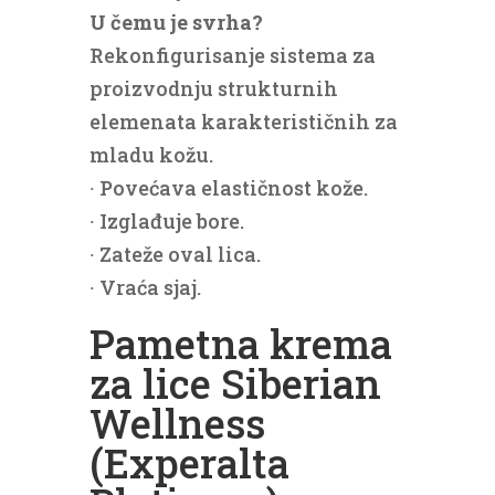
U čemu je svrha?
Rekonfigurisanje sistema za
proizvodnju strukturnih
elemenata karakterističnih za
mladu kožu.
∙ Povećava elastičnost kože.
∙ Izglađuje bore.
∙ Zateže oval lica.
∙ Vraća sjaj.
Pametna krema
za lice Siberian
Wellness
(Experalta