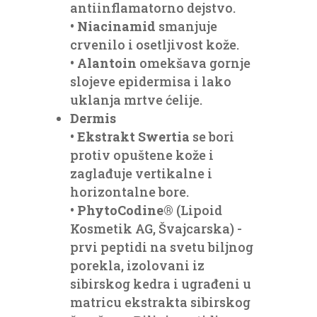
antiinflamatorno dejstvo.
•
Niacinamid
smanjuje
crvenilo i osetljivost kože.
•
Alantoin
omekšava gornje
slojeve epidermisa i lako
uklanja mrtve ćelije.
Dermis
•
Ekstrakt Swertia
se bori
protiv opuštene kože i
zaglađuje vertikalne i
horizontalne bore.
•
PhytoCodine®
(Lipoid
Kosmetik AG, Švajcarska) -
prvi peptidi na svetu biljnog
porekla, izolovani iz
sibirskog kedra i ugrađeni u
matricu ekstrakta sibirskog