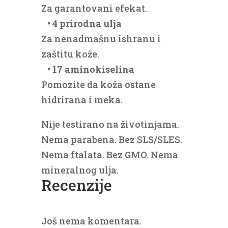
Za garantovani efekat.
• 4 prirodna ulja
Za nenadmašnu ishranu i
zaštitu kože.
• 17 aminokiselina
Pomozite da koža ostane
hidrirana i meka.
Nije testirano na životinjama.
Nema parabena. Bez SLS/SLES.
Nema ftalata. Bez GMO. Nema
mineralnog ulja.
Recenzije
Još nema komentara.