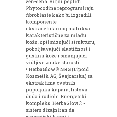
žen-šena. Biljni peptidi
Phytocodine reprogramiraju
fibroblaste kako bi izgradili
komponente
ekstracelularnog matriksa
karakteristične za mlađu
kožu, optimizujući strukturu,
poboljšavajući elastičnost i
gustinu kože i smanjujući
vidljive znake starosti.
•
HerbaGlow® NRG
(Lipoid
Kosmetik AG, Švajcarska) sa
ekstraktima cvetnih
pupoljaka kapara, listova
duda i rodiole. Energetski
kompleks HerbaGlow® -
sistem dizajniran da
sinergijski hrani i