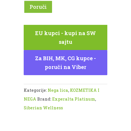
za
Poruči
lice
Siberian
Wellness
EU kupci - kupi na SW
(Experalta
sajtu
Platinum)
Za BIH, MK, CG kupce -
količina
poruči na Viber
Kategorije:
Nega lica
,
KOZMETIKA I
NEGA
Brand:
Experalta Platinum
,
Siberian Wellness