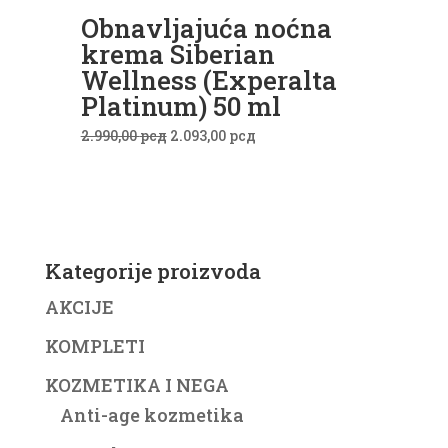
Obnavljajuća noćna
krema Siberian
Wellness (Experalta
Platinum) 50 ml
Originalna
Trenutna
2.990,00
рсд
2.093,00
рсд
cena
cena
je
je:
bila:
2.093,00 рсд.
2.990,00 рсд.
Kategorije proizvoda
AKCIJE
KOMPLETI
KOZMETIKA I NEGA
Anti-age kozmetika