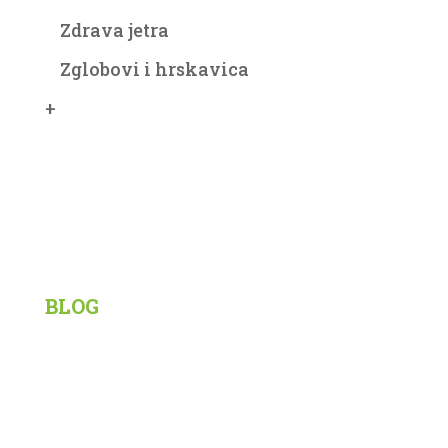
Zdrava jetra
Zglobovi i hrskavica
+
Korisni linkovi
BLOG
Siberian Wellness
Tiens
Knjige
Recepti