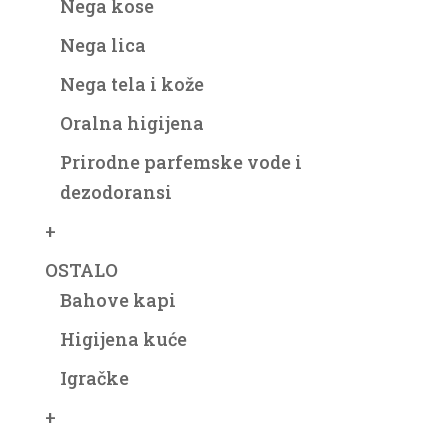
Nega kose
Nega lica
Nega tela i kože
Oralna higijena
Prirodne parfemske vode i
dezodoransi
+
OSTALO
Bahove kapi
Higijena kuće
Igračke
+