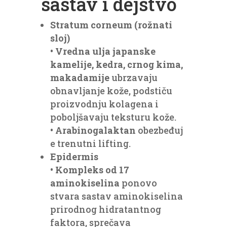
sastav i dejstvo
Stratum corneum (rožnati
sloj)
•
Vredna ulja japanske
kamelije, kedra, crnog kima,
makadamije
ubrzavaju
obnavljanje kože, podstiču
proizvodnju kolagena i
poboljšavaju teksturu kože.
•
Arabinogalaktan
obezbeđuj
e trenutni lifting.
Epidermis
•
Kompleks od 17
aminokiselina
ponovo
stvara sastav aminokiselina
prirodnog hidratantnog
faktora, sprečava