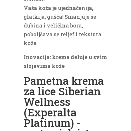
Vaša koža je ujednačenija,
glatkija, gušća! Smanjuje se
dubina i veličina bora,
poboljšava se reljef i tekstura
kože.
Inovacija: krema deluje u svim
slojevima kože
Pametna krema
za lice Siberian
Wellness
(Experalta
Platinum) -